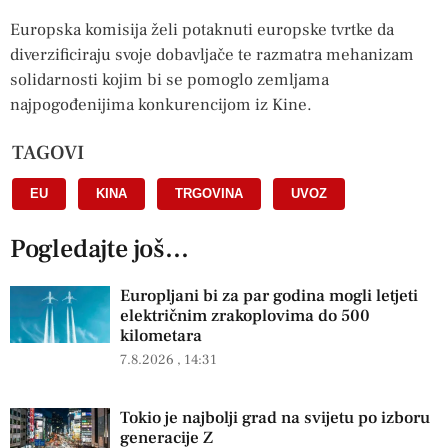
Europska komisija želi potaknuti europske tvrtke da
diverzificiraju svoje dobavljače te razmatra mehanizam
solidarnosti kojim bi se pomoglo zemljama
najpogođenijima konkurencijom iz Kine.
TAGOVI
EU
,
KINA
,
TRGOVINA
,
UVOZ
Pogledajte još...
Europljani bi za par godina mogli letjeti
električnim zrakoplovima do 500
kilometara
7.8.2026
14:31
Tokio je najbolji grad na svijetu po izboru
generacije Z