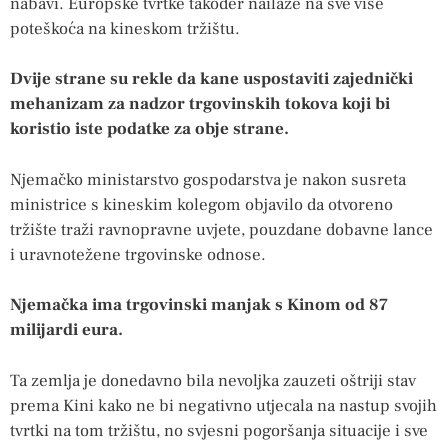
nabavi. Europske tvrtke također nailaze na sve više
poteškoća na kineskom tržištu.
Dvije strane su rekle da kane uspostaviti zajednički
mehanizam za nadzor trgovinskih tokova koji bi
koristio iste podatke za obje strane.
Njemačko ministarstvo gospodarstva je nakon susreta
ministrice s kineskim kolegom objavilo da otvoreno
tržište traži ravnopravne uvjete, pouzdane dobavne lance
i uravnotežene trgovinske odnose.
Njemačka ima trgovinski manjak s Kinom od 87
milijardi eura.
Ta zemlja je donedavno bila nevoljka zauzeti oštriji stav
prema Kini kako ne bi negativno utjecala na nastup svojih
tvrtki na tom tržištu, no svjesni pogoršanja situacije i sve