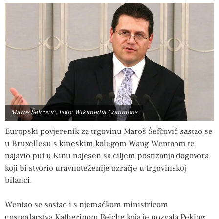
Maroš Šefčovič, Foto: Wikimedia Commons
Europski povjerenik za trgovinu Maroš Šefčovič sastao se
u Bruxellesu s kineskim kolegom Wang Wentaom te
najavio put u Kinu najesen sa ciljem postizanja dogovora
koji bi stvorio uravnoteženije ozračje u trgovinskoj
bilanci.
Wentao se sastao i s njemačkom ministricom
gospodarstva Katherinom Reiche koja je pozvala Peking