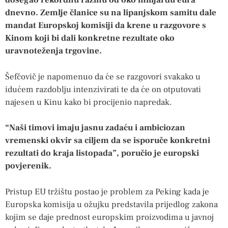
dosegao rekordnu razinu od oko milijardu eura
dnevno. Zemlje članice su na lipanjskom samitu dale
mandat Europskoj komisiji da krene u razgovore s
Kinom koji bi dali konkretne rezultate oko
uravnoteženja trgovine.
Šefčovič je napomenuo da će se razgovori svakako u
idućem razdoblju intenzivirati te da će on otputovati
najesen u Kinu kako bi procijenio napredak.
“Naši timovi imaju jasnu zadaću i ambiciozan
vremenski okvir sa ciljem da se isporuče konkretni
rezultati do kraja listopada”, poručio je europski
povjerenik.
Pristup EU tržištu postao je problem za Peking kada je
Europska komisija u ožujku predstavila prijedlog zakona
kojim se daje prednost europskim proizvodima u javnoj