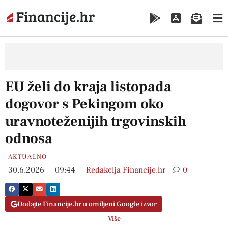
EU želi do kraja listopada
dogovor s Pekingom oko
uravnoteženijih trgovinskih
odnosa
AKTUALNO
30.6.2026
09:44
Redakcija Financije.hr
0
Dodajte Financije.hr u omiljeni Google izvor
Više