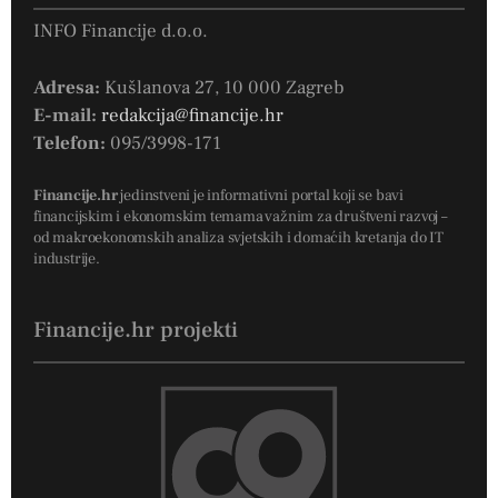
INFO Financije d.o.o.
Adresa:
Kušlanova 27, 10 000 Zagreb
E-mail:
redakcija@financije.hr
Telefon:
095/3998-171
Financije.hr
jedinstveni je informativni portal koji se bavi
financijskim i ekonomskim temama važnim za društveni razvoj –
od makroekonomskih analiza svjetskih i domaćih kretanja do IT
industrije.
Financije.hr projekti