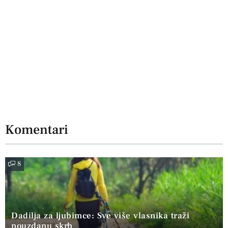
Komentari
8
Dadilja za ljubimce: Sve više vlasnika traži
pouzdanu skrb