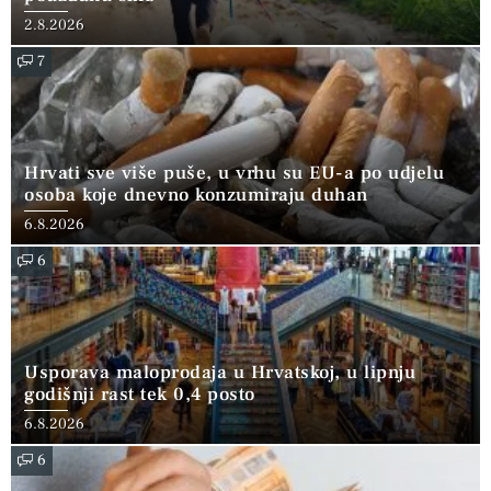
2.8.2026
7
Hrvati sve više puše, u vrhu su EU-a po udjelu
osoba koje dnevno konzumiraju duhan
6.8.2026
6
Usporava maloprodaja u Hrvatskoj, u lipnju
godišnji rast tek 0,4 posto
6.8.2026
6