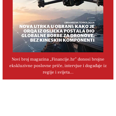
Novi broj magazina „Financije.hr” donosi brojne
ekskluzivne poslovne priče, intervjue i događaje iz
regije i svijeta…