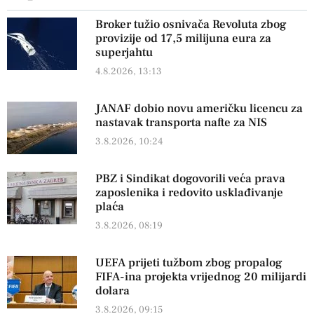
Broker tužio osnivača Revoluta zbog
provizije od 17,5 milijuna eura za
superjahtu
4.8.2026, 13:13
JANAF dobio novu američku licencu za
nastavak transporta nafte za NIS
3.8.2026, 10:24
PBZ i Sindikat dogovorili veća prava
zaposlenika i redovito usklađivanje
plaća
3.8.2026, 08:19
UEFA prijeti tužbom zbog propalog
FIFA-ina projekta vrijednog 20 milijardi
dolara
3.8.2026, 09:15