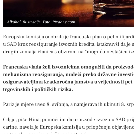
Alkohol, ilustracija, Foto: Pixabay.com
Europska komisija odobrila je francuski plan o pet milijardi
u SAD kroz reosiguranje izvoznih kredita, istaknuvši da je s
drugih zemalja članica s obzirom na “moguću nestašicu izvo
Francuska vlada želi izvoznicima omogućiti da proizvo
mehanizma reosiguranja, nudeći preko državne investi
osiguravateljima kratkoročna jamstva u vrijednosti pet m
trgovinskih i političkih rizika.
Pariz je mjere uveo 8. svibnja, a namjerava ih ukinuti 8. srp
Cilj je, piše Hina, pomoći im da proizvode izvezu u SAD pri
carine, navela je Europska komisija u priopćenju objavljen