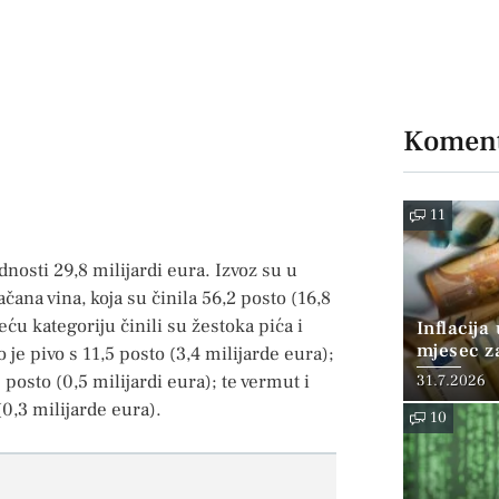
Koment
11
nosti 29,8 milijardi eura. Izvoz su u
ačana vina, koja su činila 56,2 posto (16,8
ću kategoriju činili su žestoka pića i
Inflacija
mjesec z
o je pivo s 11,5 posto (3,4 milijarde eura);
posto
posto (0,5 milijardi eura); te vermut i
31.7.2026
(0,3 milijarde eura).
10