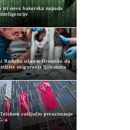
a tri nova hakerska napada
nteligencije
ki Barkibu ušao u Hrvatsku da
tržište osiguranja ljubimaca
 Telekom zaključio preuzimanje
G-a