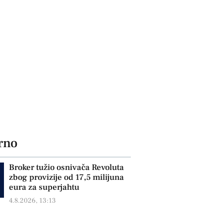
rno
Broker tužio osnivača Revoluta
zbog provizije od 17,5 milijuna
eura za superjahtu
4.8.2026, 13:13