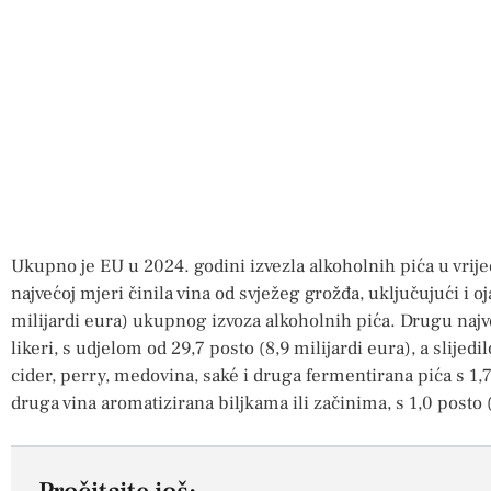
Ukupno je EU u 2024. godini izvezla alkoholnih pića u vrijed
najvećoj mjeri činila vina od svježeg grožđa, uključujući i oj
milijardi eura) ukupnog izvoza alkoholnih pića. Drugu najve
likeri, s udjelom od 29,7 posto (8,9 milijardi eura), a slijedil
cider, perry, medovina, saké i druga fermentirana pića s 1,7 
druga vina aromatizirana biljkama ili začinima, s 1,0 posto 