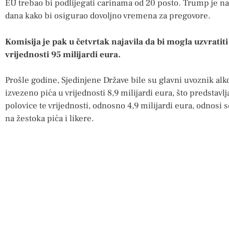
EU trebao bi podlijegati carinama od 20 posto. Trump je n
dana kako bi osigurao dovoljno vremena za pregovore.
Komisija je pak u četvrtak najavila da bi mogla uzvrati
vrijednosti 95 milijardi eura.
Prošle godine, Sjedinjene Države bile su glavni uvoznik alk
izvezeno pića u vrijednosti 8,9 milijardi eura, što predstav
polovice te vrijednosti, odnosno 4,9 milijardi eura, odnosi se
na žestoka pića i likere.