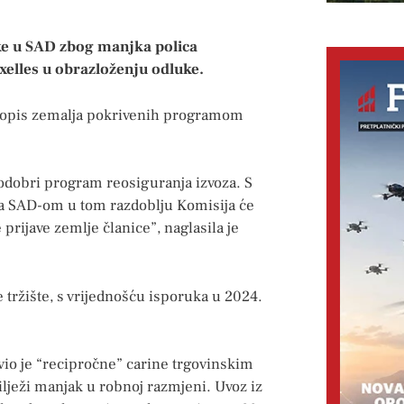
ke u SAD zbog manjka polica
uxelles u obrazloženju odluke.
a popis zemalja pokrivenih programom
 odobri program reosiguranja izvoza. S
sa SAD-om u tom razdoblju Komisija će
 prijave zemlje članice”, naglasila je
 tržište, s vrijednošću isporuka u 2024.
io je “recipročne” carine trgovinskim
lježi manjak u robnoj razmjeni. Uvoz iz