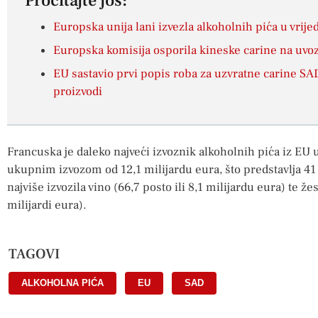
Pročitajte još:
Europska unija lani izvezla alkoholnih pića u vrije
Europska komisija osporila kineske carine na uvoz
EU sastavio prvi popis roba za uzvratne carine SAD
proizvodi
Francuska je daleko najveći izvoznik alkoholnih pića iz EU 
ukupnim izvozom od 12,1 milijardu eura, što predstavlja 41
najviše izvozila vino (66,7 posto ili 8,1 milijardu eura) te žes
milijardi eura).
TAGOVI
ALKOHOLNA PIĆA
,
EU
,
SAD