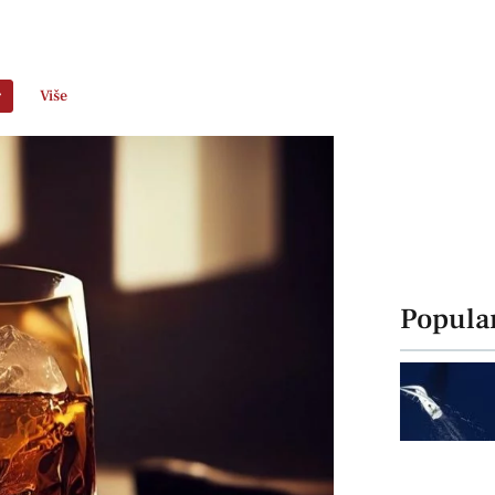
r
Više
Popula