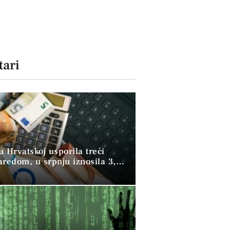
ari
 u Hrvatskoj usporila treći
aredom, u srpnju iznosila 3,9