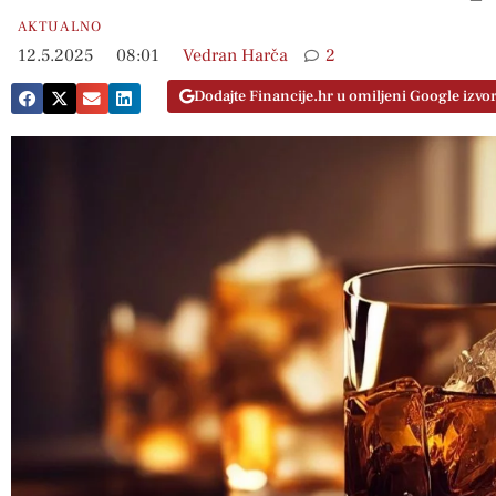
AKTUALNO
12.5.2025
08:01
Vedran Harča
2
Dodajte Financije.hr u omiljeni Google izvo