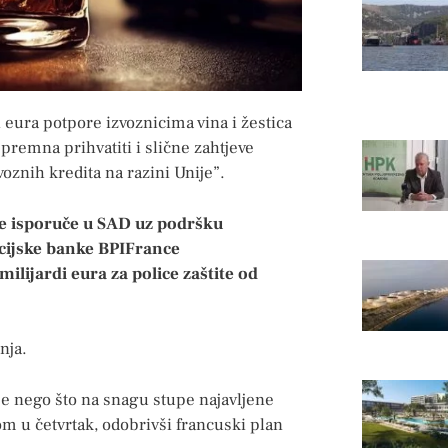
 eura potpore izvoznicima vina i žestica
premna prihvatiti i slične zahtjeve
znih kredita na razini Unije”.
de isporuče u SAD uz podršku
cijske banke BPIFrance
ilijardi eura za police zaštite od
nja.
je nego što na snagu stupe najavljene
om u četvrtak, odobrivši francuski plan