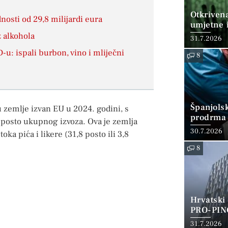
Otkriven
dnosti od 29,8 milijardi eura
umjetne i
 alkohola
31.7.2026
-u: ispali burbon, vino i mliječni
8
Španjols
u zemlje izvan EU u 2024. godini, s
prodrma 
 posto ukupnog izvoza. Ova je zemlja
30.7.2026
toka pića i likere (31,8 posto ili 3,8
8
Hrvatski
PRO-PIN
31.7.2026