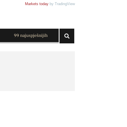
Markets today
by TradingView
99 najuspješnijih