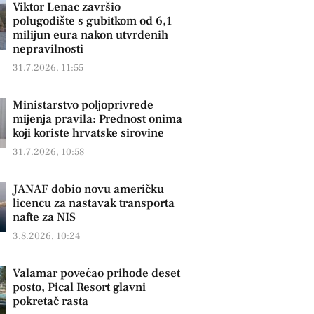
Viktor Lenac završio
polugodište s gubitkom od 6,1
milijun eura nakon utvrđenih
nepravilnosti
31.7.2026, 11:55
Ministarstvo poljoprivrede
mijenja pravila: Prednost onima
koji koriste hrvatske sirovine
31.7.2026, 10:58
JANAF dobio novu američku
licencu za nastavak transporta
nafte za NIS
3.8.2026, 10:24
Valamar povećao prihode deset
posto, Pical Resort glavni
pokretač rasta