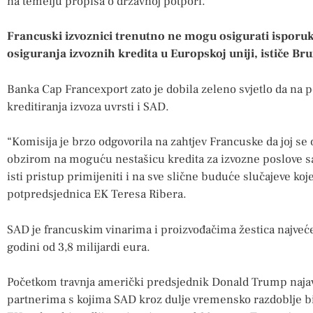
na temelju propisa o državnoj potpori.
Francuski izvoznici trenutno ne mogu osigurati isporu
osiguranja izvoznih kredita u Europskoj uniji, ističe Br
Banka Cap Francexport zato je dobila zeleno svjetlo da n
kreditiranja izvoza uvrsti i SAD.
“Komisija je brzo odgovorila na zahtjev Francuske da joj se
obzirom na moguću nestašicu kredita za izvozne poslove 
isti pristup primijeniti i na sve slične buduće slučajeve koje
potpredsjednica EK Teresa Ribera.
SAD je francuskim vinarima i proizvođačima žestica najveće
godini od 3,8 milijardi eura.
Početkom travnja američki predsjednik Donald Trump najav
partnerima s kojima SAD kroz dulje vremensko razdoblje bi