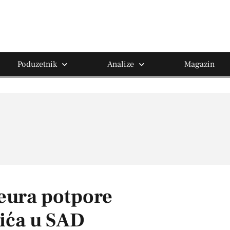
Poduzetnik
Analize
Magazin
 eura potpore
pića u SAD