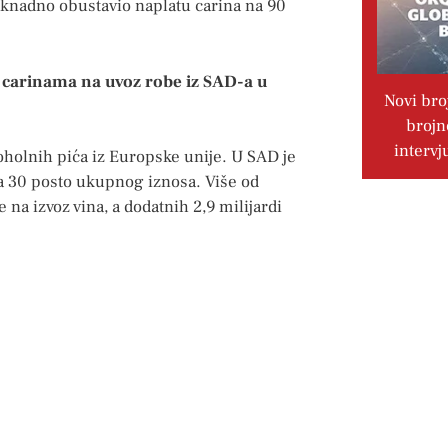
aknadno obustavio naplatu carina na 90
ti carinama na uvoz robe iz SAD-a u
Novi bro
brojn
intervj
oholnih pića iz Europske unije. U SAD je
lja 30 posto ukupnog iznosa. Više od
 na izvoz vina, a dodatnih 2,9 milijardi