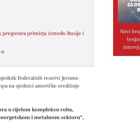
Novi bro
k pregovora primirju između Rusije i
brojn
intervj
-u
dsjednik Federalnih rezervi Jerome
opa na sjednici američke središnje
itora u cijelom kompleksu roba,
nergetskom i metalnom sektoru“,