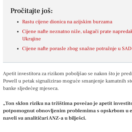
Pročitajte još:
Rastu cijene dionica na azijskim burzama
Cijene nafte neznatno niže, ulagači prate napreda
Ukrajine
Cijene nafte porasle zbog snažne potražnje u SAD
Apetit investitora za rizikom poboljšao se nakon što je pre
Powell u petak signalizirao moguće smanjenje kamatnih st
banke sljedećeg mjeseca.
„Ton sklon riziku na tržištima povećao je apetit invest
potpomognut obnovljenim problemima s opskrbom u e
naveli su analitičari ANZ-a u bilješci.