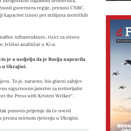
van ukrajinskim napadom dronovima,
 dužnosti guvernera regije, prenosi CNBC.
ji kapacitet iznosi pet milijuna metričkih
aftne infrastrukture, rizici za sirovu
 tržišni analitičar u IG-u.
 je u nedjelju da je Rusija napravila
 u Ukrajini.
jevu. To je, naravno, bio glavni zahtjev
đeno sigurnosno jamstvo za teritorijalni
et the Press with Kristen Welker“.
k ponovio prijetnje da će uvesti
ka prema mirnom rješenju u Ukrajini.