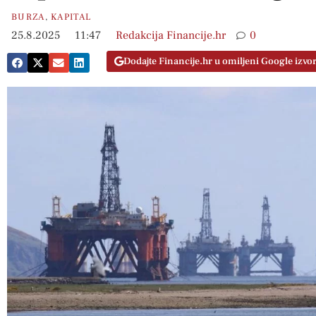
BURZA
,
KAPITAL
25.8.2025
11:47
Redakcija Financije.hr
0
Dodajte Financije.hr u omiljeni Google izvo