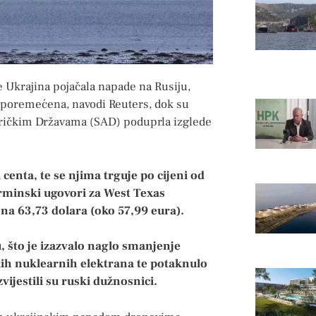
e Ukrajina pojačala napade na Rusiju,
i poremećena, navodi Reuters, dok su
ričkim Državama (SAD) poduprla izglede
 centa, te se njima trguje po cijeni od
erminski ugovori za West Texas
 na 63,73 dolara (oko 57,99 eura).
, što je izazvalo naglo smanjenje
kih nuklearnih elektrana te potaknulo
vijestili su ruski dužnosnici.