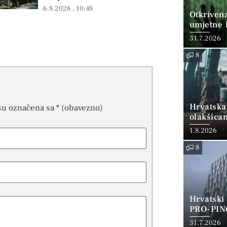
6.8.2026
10:48
Otkriven
umjetne i
31.7.2026
8
Hrvatska
su označena sa
* (obavezno)
olakšica
1.8.2026
8
Hrvatski
PRO-PIN
31.7.2026