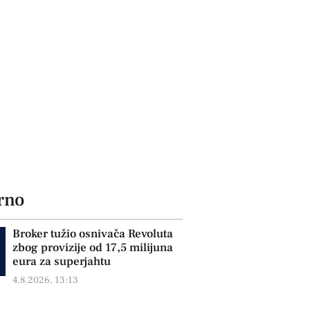
rno
Broker tužio osnivača Revoluta
zbog provizije od 17,5 milijuna
eura za superjahtu
4.8.2026, 13:13