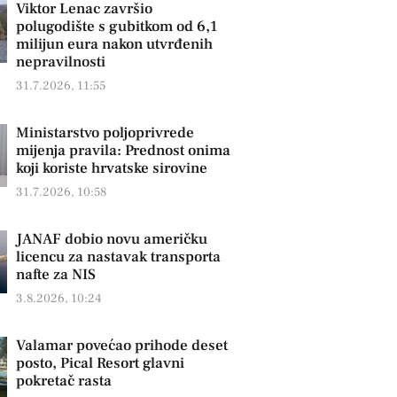
Viktor Lenac završio
polugodište s gubitkom od 6,1
milijun eura nakon utvrđenih
nepravilnosti
31.7.2026, 11:55
Ministarstvo poljoprivrede
mijenja pravila: Prednost onima
koji koriste hrvatske sirovine
31.7.2026, 10:58
JANAF dobio novu američku
licencu za nastavak transporta
nafte za NIS
3.8.2026, 10:24
Valamar povećao prihode deset
posto, Pical Resort glavni
pokretač rasta