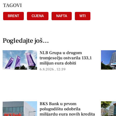
TAGOVI
BRENT
,
CIJENA
,
NAFTA
,
WTI
Pogledajte još...
NLB Grupa u drugom
tromjesečju ostvarila 133,1
milijun eura dobiti
6.8.2026
12:39
BKS Bank u prvom
polugodištu odobrila
milijardu eura novih kredita