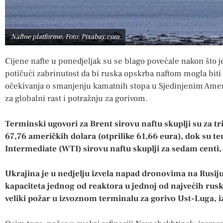
Naftne platforme, Foto: Pixabay.com
Cijene nafte u ponedjeljak su se blago povećale nakon što j
potičući zabrinutost da bi ruska opskrba naftom mogla bit
očekivanja o smanjenju kamatnih stopa u Sjedinjenim Ame
za globalni rast i potražnju za gorivom.
Terminski ugovori za Brent sirovu naftu skuplji su za tri
67,76 američkih dolara (otprilike 61,66 eura), dok su t
Intermediate (WTI) sirovu naftu skuplji za sedam centi,
Ukrajina je u nedjelju izvela napad dronovima na Rusiju
kapaciteta jednog od reaktora u jednoj od najvećih rus
veliki požar u izvoznom terminalu za gorivo Ust-Luga, iz