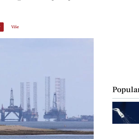
r
Više
Popula