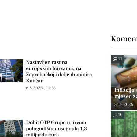
Koment
11
Nastavljen rast na
europskim burzama, na
Zagrebačkoj i dalje dominira
Končar
6.8.2026
11:53
Inflacija
mjesec z
posto
31.7.2026
10
Dobit OTP Grupe u prvom
polugodištu dosegnula 1,3
milijarde eura