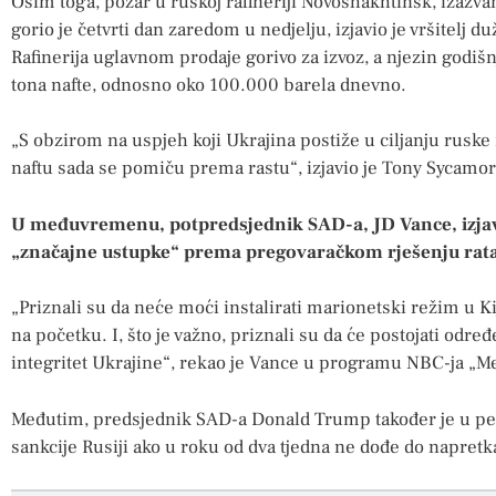
Osim toga, požar u ruskoj rafineriji Novoshakhtinsk, izaz
gorio je četvrti dan zaredom u nedjelju, izjavio je vršitelj
Rafinerija uglavnom prodaje gorivo za izvoz, a njezin godišn
tona nafte, odnosno oko 100.000 barela dnevno.
„S obzirom na uspjeh koji Ukrajina postiže u ciljanju ruske n
naftu sada se pomiču prema rastu“, izjavio je Tony Sycamore,
U međuvremenu, potpredsjednik SAD-a, JD Vance, izjavio
„značajne ustupke“ prema pregovaračkom rješenju rata
„Priznali su da neće moći instalirati marionetski režim u Ki
na početku. I, što je važno, priznali su da će postojati odre
integritet Ukrajine“, rekao je Vance u programu NBC-ja „Me
Međutim, predsjednik SAD-a Donald Trump također je u peta
sankcije Rusiji ako u roku od dva tjedna ne dođe do napret