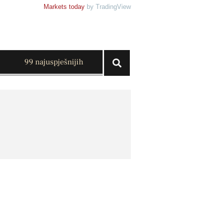
Markets today
by TradingView
99 najuspješnijih