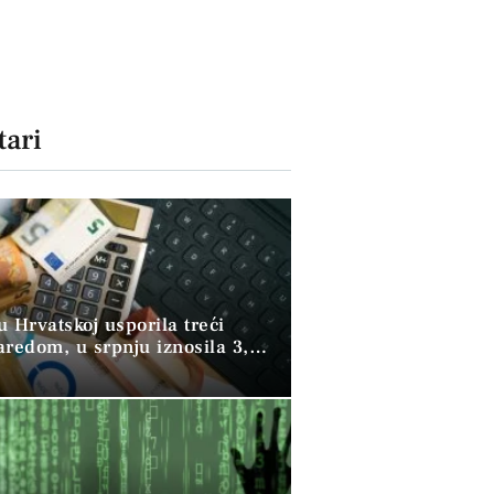
ari
 u Hrvatskoj usporila treći
aredom, u srpnju iznosila 3,9