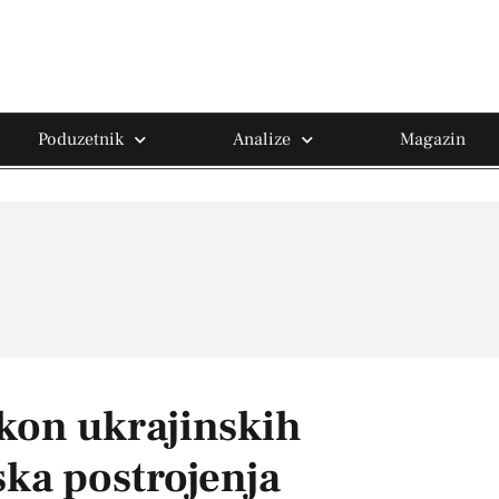
Poduzetnik
Analize
Magazin
akon ukrajinskih
ka postrojenja