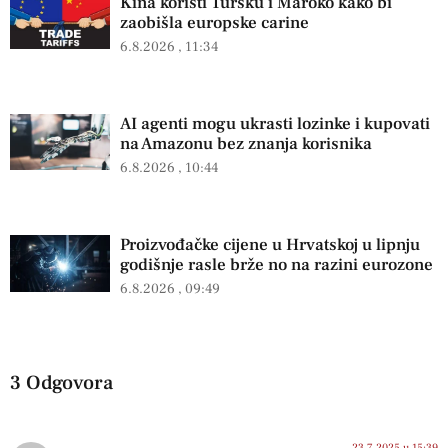
Kina koristi Tursku i Maroko kako bi
zaobišla europske carine
6.8.2026
11:34
AI agenti mogu ukrasti lozinke i kupovati
na Amazonu bez znanja korisnika
6.8.2026
10:44
Proizvođačke cijene u Hrvatskoj u lipnju
godišnje rasle brže no na razini eurozone
6.8.2026
09:49
3 Odgovora
23.7.2025 u 15:39