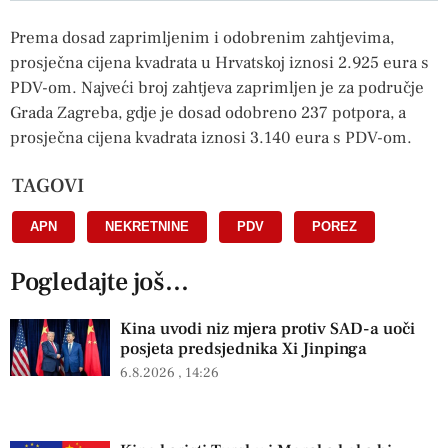
Prema dosad zaprimljenim i odobrenim zahtjevima,
prosječna cijena kvadrata u Hrvatskoj iznosi 2.925 eura s
PDV-om. Najveći broj zahtjeva zaprimljen je za područje
Grada Zagreba, gdje je dosad odobreno 237 potpora, a
prosječna cijena kvadrata iznosi 3.140 eura s PDV-om.
TAGOVI
APN
,
NEKRETNINE
,
PDV
,
POREZ
Pogledajte još...
Kina uvodi niz mjera protiv SAD-a uoči
posjeta predsjednika Xi Jinpinga
6.8.2026
14:26