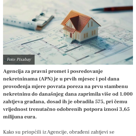
Foto: Pixabay
Agencija za pravni promet i posredovanje
nekretninama (APN) je u prvih mjesec i pol dana
provođenja mjere povrata poreza na prvu stambenu
nekretninu do današnjeg dana zaprimila više od 1.000
zahtjeva građana, dosad ih je obradila 575, pri čemu
vrijednost trenutačno odobrenih potpora iznosi 3,65
milijuna eura.
Kako su priopćili iz Agencije, obrađeni zahtjevi se