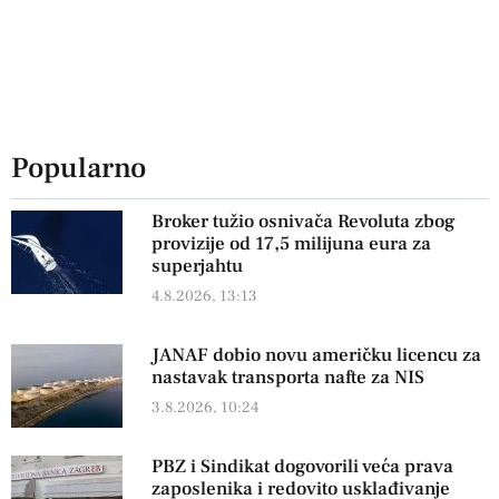
Popularno
Broker tužio osnivača Revoluta zbog
provizije od 17,5 milijuna eura za
superjahtu
4.8.2026, 13:13
JANAF dobio novu američku licencu za
nastavak transporta nafte za NIS
3.8.2026, 10:24
PBZ i Sindikat dogovorili veća prava
zaposlenika i redovito usklađivanje