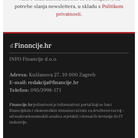
potrebe slanja newslettera, u skladu s
Politikom
privatnosti
.
INFO Financije d.o.o.
Adresa:
Kušlanova 27, 10 000 Zagreb
E-mail:
redakcija@financije.hr
Telefon:
095/3998-171
Financije.hr
jedinstveni je informativni portal koji se bavi
financijskim i ekonomskim temama važnim za društveni razvoj –
od makroekonomskih analiza svjetskih i domaćih kretanja do IT
industrije.