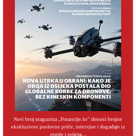
Novi broj magazina „Financije.hr” donosi brojne
ekskluzivne poslovne priče, intervjue i događaje iz
regije i svijeta…