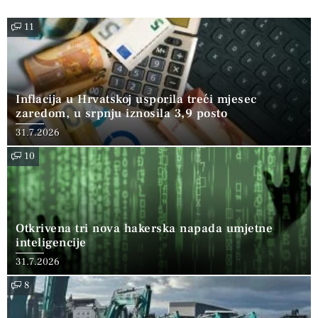
11
Inflacija u Hrvatskoj usporila treći mjesec
zaredom, u srpnju iznosila 3,9 posto
31.7.2026
10
Otkrivena tri nova hakerska napada umjetne
inteligencije
31.7.2026
8