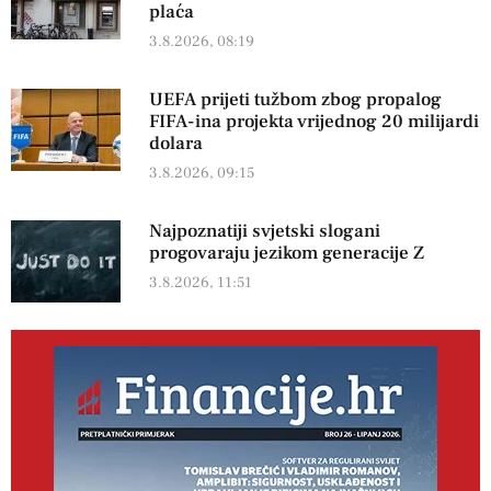
plaća
3.8.2026, 08:19
UEFA prijeti tužbom zbog propalog
FIFA-ina projekta vrijednog 20 milijardi
dolara
3.8.2026, 09:15
Najpoznatiji svjetski slogani
progovaraju jezikom generacije Z
3.8.2026, 11:51