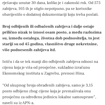
rješavaju unutar 30 dana, koliko je i zakonski rok. Od 575
zahtjeva, 105 ih je stiglo nepotpuno, pa se korisnike
obavijestilo o dodatnoj dokumentaciji koju treba poslati.
Broj odbijenih ili odbačenih zahtjeva i dalje ostaje
prilično nizak te iznosi osam posto, a među razlozima
su, između ostaloga, životna dob podnositelja, to jest
stariji su od 45 godina, vlasništvo druge nekretnine,
više podnesenih zahtjeva itd.
Ističu i da se tek manji dio odbijenih zahtjeva odnosi na
cijenu koja je viša od prosječne, sukladno izračunu
Ekonomskog instituta u Zagrebu, prenosi Hina.
“Od ukupnog broja obrađenih zahtjeva, samo je 3,15
posto odbijeno zbog cijene koja je premašivala onu
prosječnu za određenu jedinicu lokalne samouprave”,
naveli su iz APN-a.