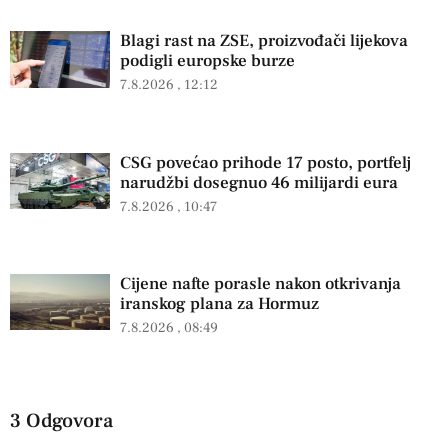
Blagi rast na ZSE, proizvođači lijekova
podigli europske burze
7.8.2026
12:12
CSG povećao prihode 17 posto, portfelj
narudžbi dosegnuo 46 milijardi eura
7.8.2026
10:47
Cijene nafte porasle nakon otkrivanja
iranskog plana za Hormuz
7.8.2026
08:49
3 Odgovora