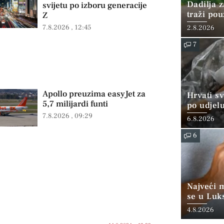
Dadilja z
svijetu po izboru generacije
traži po
Z
7.8.2026
12:45
2.8.2026
7
Apollo preuzima easyJet za
Hrvati s
5,7 milijardi funti
po udjel
konzumi
7.8.2026
09:29
6.8.2026
6
Najveći 
se u Luk
“srednjoj
4.8.2026