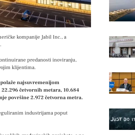
meričke kompanije Jabil Inc., a
.
kontinuirane predanosti inoviranju,
vojim klijentima.
raspolaže najsuvremenijom
d 22.296 četvornih metara, 10.684
nje površine 2.972 četvorna metra.
reguliranim industrijama poput