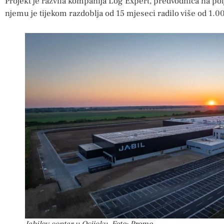
Projekt je razvila kompanija Log Expert, predvodnica na pol
njemu je tijekom razdoblja od 15 mjeseci radilo više od 1.000 