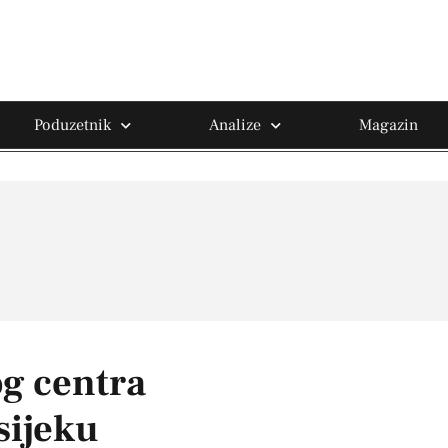
Poduzetnik
Analize
Magazin
og centra
sijeku