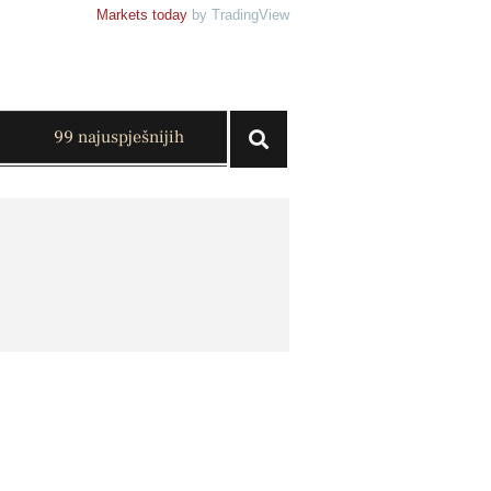
Markets today
by TradingView
99 najuspješnijih