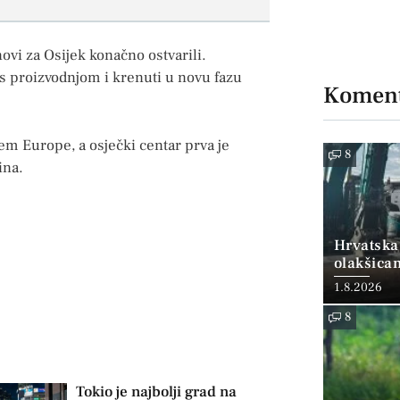
vi za Osijek konačno ostvarili.
s proizvodnjom i krenuti u novu fazu
Koment
jem Europe, a osječki centar prva je
8
ina.
Hrvatska
olakšica
1.8.2026
8
Tokio je najbolji grad na