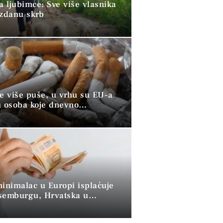
a ljubimce: Sve više vlasnika
uzdanu skrb
ve više puše, u vrhu su EU-a
u osoba koje dnevno
raju duhan
minimalac u Europi isplaćuje
semburgu, Hrvatska u
 skupini”