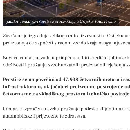
Jabilov centar izvrsnosti za proizvodnju u Osijeku, Foto: Promo
Završena je izgradnja velikog centra izvrsnosti u Osijeku a
proizvodnja će započeti s radom već do kraja ovoga mjeseca
Novi će centar, navode u priopćenju, biti središte Jabilove 
održivosti i pružanju sveobuhvatnih proizvodnih rješenja s
Prostire se na površini od 47.938 četvornih metara i 
infrastrukturom, uključujući proizvodno postrojenje o
četvorna metra skladišnog prostora i tehničko postroje
Centar je izgrađen u svrhu pružanja podrške klijentima u 
automobilske i prijevozne te zdravstva.