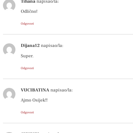
Tihana
napisao/la:
Odlično!
Odgovori
Dijana12
napisao/la:
Super.
Odgovori
VUCIBATINA
napisao/la:
Ajmo Osijek!!
Odgovori