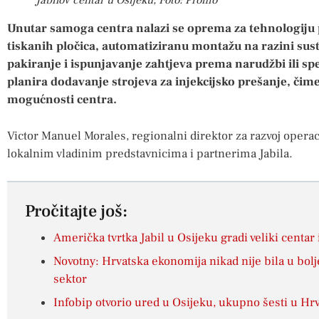
Jabilov centar u Osijeku, Foto: Promo
Unutar samoga centra nalazi se oprema za tehnologiju 
tiskanih pločica, automatiziranu montažu na razini sust
pakiranje i ispunjavanje zahtjeva prema narudžbi ili spe
planira dodavanje strojeva za injekcijsko prešanje, čim
mogućnosti centra.
Victor Manuel Morales, regionalni direktor za razvoj operaci
lokalnim vladinim predstavnicima i partnerima Jabila.
Pročitajte još:
Američka tvrtka Jabil u Osijeku gradi veliki centar
Novotny: Hrvatska ekonomija nikad nije bila u boljem
sektor
Infobip otvorio ured u Osijeku, ukupno šesti u Hrv