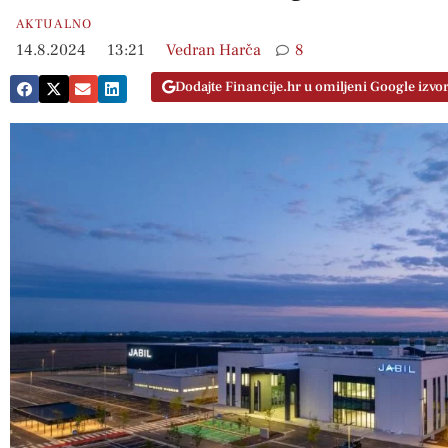
AKTUALNO
14.8.2024
13:21
Vedran Harča
8
Dodajte Financije.hr u omiljeni Google izvo