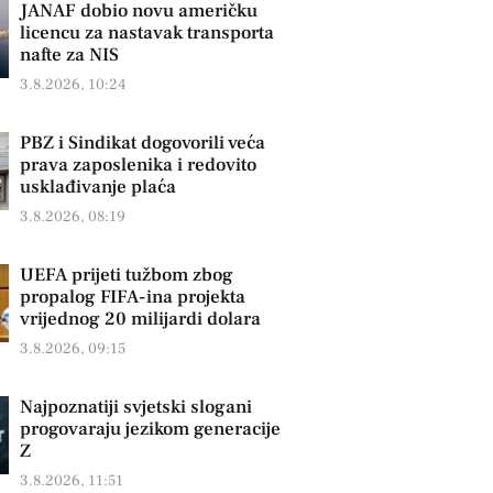
JANAF dobio novu američku
licencu za nastavak transporta
nafte za NIS
3.8.2026, 10:24
PBZ i Sindikat dogovorili veća
prava zaposlenika i redovito
usklađivanje plaća
3.8.2026, 08:19
UEFA prijeti tužbom zbog
propalog FIFA-ina projekta
vrijednog 20 milijardi dolara
3.8.2026, 09:15
Najpoznatiji svjetski slogani
progovaraju jezikom generacije
Z
3.8.2026, 11:51