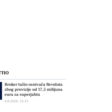
rno
Broker tužio osnivača Revoluta
zbog provizije od 17,5 milijuna
eura za superjahtu
4.8.2026, 13:13