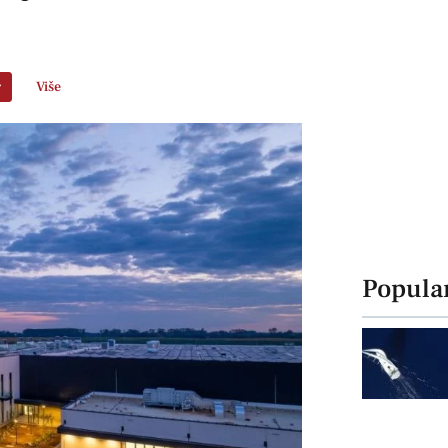
r
Više
Popula