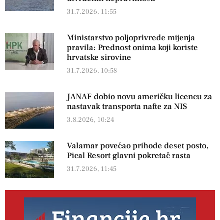
31.7.2026, 11:55
Ministarstvo poljoprivrede mijenja
pravila: Prednost onima koji koriste
hrvatske sirovine
31.7.2026, 10:58
JANAF dobio novu američku licencu za
nastavak transporta nafte za NIS
3.8.2026, 10:24
Valamar povećao prihode deset posto,
Pical Resort glavni pokretač rasta
31.7.2026, 11:45