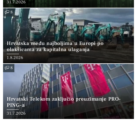
31.7.2026
8
Hrvatska među najboljima u Europi po
olakšicama za kapitalna ulaganja
1.8.2026
8
Hrvatski Telekom zaključio preuzimanje PRO-
PING-a
31.7.2026