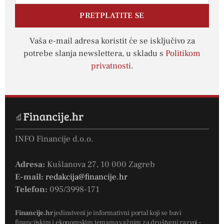
PRETPLATITE SE
Vaša e-mail adresa koristit će se isključivo za
potrebe slanja newslettera, u skladu s
Politikom
privatnosti
.
INFO Financije d.o.o.
Adresa:
Kušlanova 27, 10 000 Zagreb
E-mail:
redakcija@financije.hr
Telefon:
095/3998-171
Financije.hr
jedinstveni je informativni portal koji se bavi
financijskim i ekonomskim temama važnim za društveni razvoj –