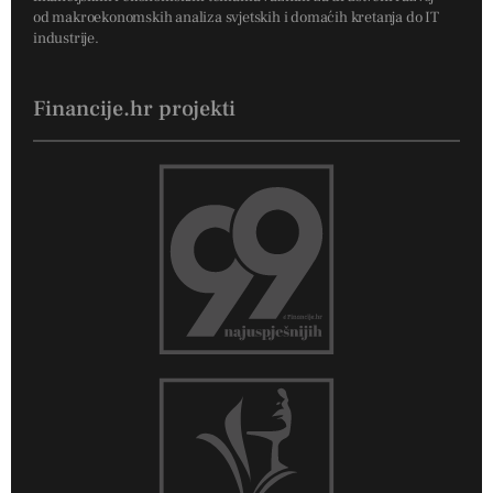
od makroekonomskih analiza svjetskih i domaćih kretanja do IT
industrije.
Financije.hr projekti