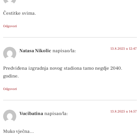
Čestitke svima.
Odgovori
13.8.2025 u 12:47
Natasa Nikolic
napisao/la:
Predviđena izgradnja novog stadiona tamo negdje 2040.
godine.
Odgovori
13.8.2025 u 14:57
Vucibatina
napisao/la:
Muko vječna…