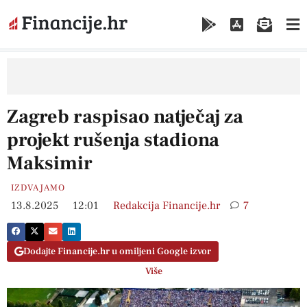
Zagreb raspisao natječaj za
projekt rušenja stadiona
Maksimir
IZDVAJAMO
13.8.2025
12:01
Redakcija Financije.hr
7
Dodajte Financije.hr u omiljeni Google izvor
Više