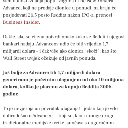
vam donosi izdanja poput Voguea i The New Yorkera.
Advance, koji ne prodaje dionice u ponudi, na kraju će
posjedovati 26,5 posto Reddita nakon IPO-a, prenosi
Business Insider
.
Dakle, ako se cijena potvrdi onako kako se Reddit i njegovi
bankari nadaju, Advanceov udio će biti vrijedan 1,7
milijardi dolara – i čak više ako dionica “skoči”, kao što
Wall Street uvijek očekuje od javnih ponuda.
Još bolje za Advance: tih 1,7 milijardi dolara
generirano je početnim ulaganjem od oko 10 milijuna
dolara, koliko je plaćeno za kupnju Reddita 2006.
godine.
To je nevjerojatan povratak ulaganja! I jedan koji je vrlo
dobrodošao u Advanceu — koji se, kao i mnoge druge
tradicionalne medijske tvrtke, suočava s dugoročnim