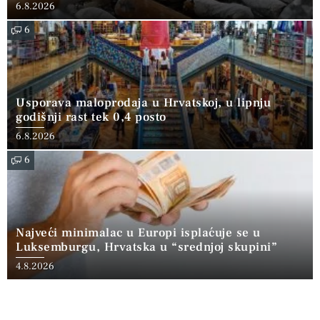
6.8.2026
6
Usporava maloprodaja u Hrvatskoj, u lipnju
godišnji rast tek 0,4 posto
6.8.2026
6
Najveći minimalac u Europi isplaćuje se u
Luksemburgu, Hrvatska u “srednjoj skupini”
4.8.2026