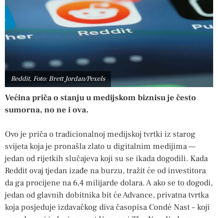
Reddit, Foto: Brett Jordan/Pexels
Većina priča o stanju u medijskom biznisu je često
sumorna, no ne i ova.
Ovo je priča o tradicionalnoj medijskoj tvrtki iz starog
svijeta koja je pronašla zlato u digitalnim medijima —
jedan od rijetkih slučajeva koji su se ikada dogodili. Kada
Reddit ovaj tjedan izađe na burzu, tražit će od investitora
da ga procijene na 6,4 milijarde dolara. A ako se to dogodi,
jedan od glavnih dobitnika bit će Advance, privatna tvrtka
koja posjeduje izdavačkog diva časopisa Condé Nast – koji