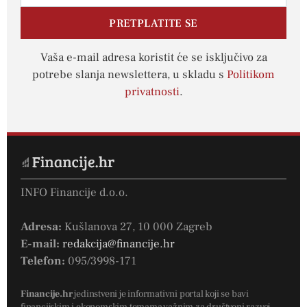
PRETPLATITE SE
Vaša e-mail adresa koristit će se isključivo za
potrebe slanja newslettera, u skladu s
Politikom
privatnosti
.
INFO Financije d.o.o.
Adresa:
Kušlanova 27, 10 000 Zagreb
E-mail:
redakcija@financije.hr
Telefon:
095/3998-171
Financije.hr
jedinstveni je informativni portal koji se bavi
financijskim i ekonomskim temama važnim za društveni razvoj –