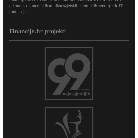
od makroekonomskih analiza svjetskih i domaćih kretanja do IT
industrije.
Financije.hr projekti