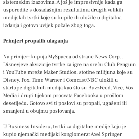
sistemskim izazovima. A još je impresivnije kada ga
usporedite s dosadašnjim rezultatima drugih velikih
medijskih tvrtki koje su kupile ili uložile u digitalna
izdanja i gotovo uvijek požale zbog toga.
Primjeri propalih ulaganja
Na primjer: kupnja MySpacea od strane News Corp.,
Disneyjeve akvizicije tvrtke za igre na sreću Club Penguin
i YouTube mreže Maker Studios; stotine milijuna koje su
Disney, Fox, Time Warner i Comcast/NBC uložili u
startupe digitalnih medija kao što su BuzzFeed, Vice, Vox
Media i drugi tijekom procvata Facebooka u prošlom
desetljeću. Gotovo svi ti poslovi su propali, ugašeni ili
smanjeni u obujmu poslovanja.
U Business Insideru, tvrtki za digitalne medije koju je
kupio njemački medijski konglomerat Axel Springer