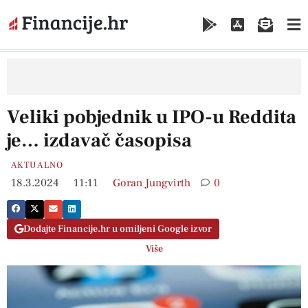
Veliki pobjednik u IPO-u Reddita
je… izdavač časopisa
AKTUALNO
18.3.2024
11:11
Goran Jungvirth
0
Dodajte Financije.hr u omiljeni Google izvor
Više