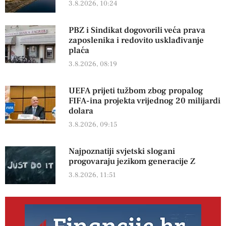
3.8.2026, 10:24
PBZ i Sindikat dogovorili veća prava
zaposlenika i redovito usklađivanje
plaća
3.8.2026, 08:19
UEFA prijeti tužbom zbog propalog
FIFA-ina projekta vrijednog 20 milijardi
dolara
3.8.2026, 09:15
Najpoznatiji svjetski slogani
progovaraju jezikom generacije Z
3.8.2026, 11:51