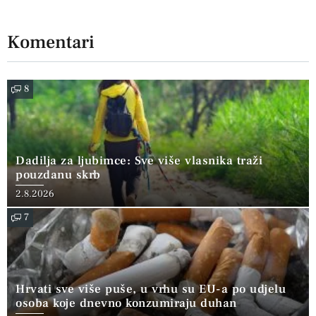
Komentari
8
Dadilja za ljubimce: Sve više vlasnika traži
pouzdanu skrb
2.8.2026
7
Hrvati sve više puše, u vrhu su EU-a po udjelu
osoba koje dnevno konzumiraju duhan