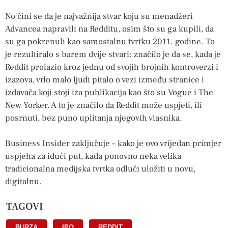
No čini se da je najvažnija stvar koju su menadžeri
Advancea napravili na Redditu, osim što su ga kupili, da
su ga pokrenuli kao samostalnu tvrtku 2011. godine. To
je rezultiralo s barem dvije stvari: značilo je da se, kada je
Reddit prolazio kroz jednu od svojih brojnih kontroverzi i
izazova, vrlo malo ljudi pitalo o vezi između stranice i
izdavača koji stoji iza publikacija kao što su Vogue i The
New Yorker. A to je značilo da Reddit može uspjeti, ili
posrnuti, bez puno uplitanja njegovih vlasnika.
Business Insider zaključuje – kako je ovo vrijedan primjer
uspjeha za idući put, kada ponovno neka velika
tradicionalna medijska tvrtka odluči uložiti u novu,
digitalnu.
TAGOVI
BURZA
,
IPO
,
REDDIT