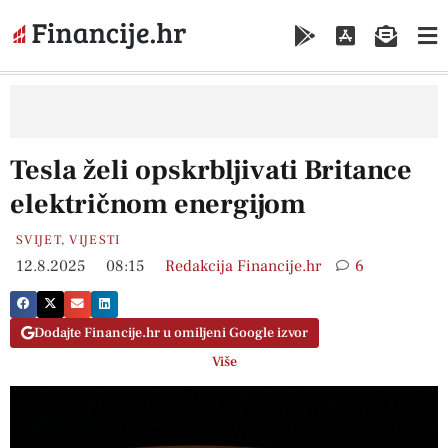
Tesla želi opskrbljivati Britance
električnom energijom
SVIJET
,
VIJESTI
12.8.2025
08:15
Redakcija Financije.hr
6
Dodajte Financije.hr u omiljeni Google izvor
Više