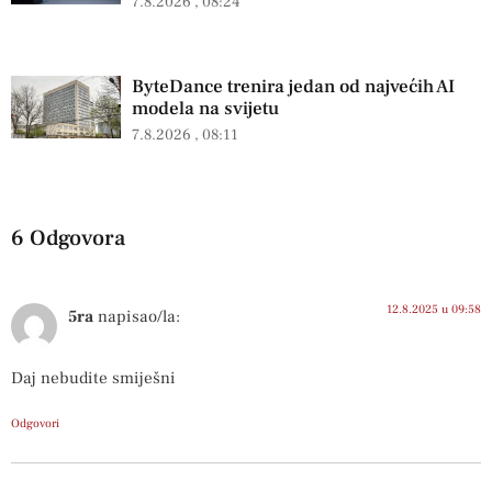
7.8.2026
08:24
ByteDance trenira jedan od najvećih AI
modela na svijetu
7.8.2026
08:11
6 Odgovora
12.8.2025 u 09:58
5ra
napisao/la:
Daj nebudite smiješni
Odgovori