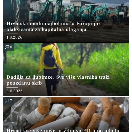
Hrvatska među najboljima u Europi po
olakšicama za kapitalna ulaganja
1.8.2026
8
Dadilja za ljubimce: Sve više vlasnika traži
pouzdanu skrb
2.8.2026
7
Hrvati sve više puše, u vrhu su EU-a po udjelu