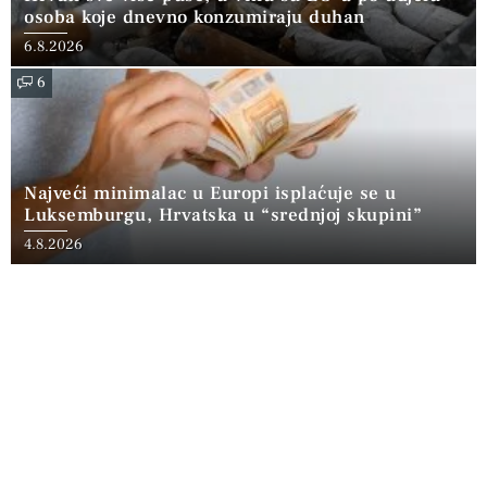
osoba koje dnevno konzumiraju duhan
6.8.2026
6
Najveći minimalac u Europi isplaćuje se u
Luksemburgu, Hrvatska u “srednjoj skupini”
4.8.2026