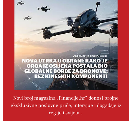
Novi broj magazina „Financije.hr” donosi brojne
ekskluzivne poslovne priče, intervjue i događaje iz
regije i svijeta…