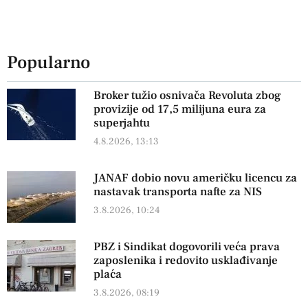
Popularno
Broker tužio osnivača Revoluta zbog
provizije od 17,5 milijuna eura za
superjahtu
4.8.2026, 13:13
JANAF dobio novu američku licencu za
nastavak transporta nafte za NIS
3.8.2026, 10:24
PBZ i Sindikat dogovorili veća prava
zaposlenika i redovito usklađivanje
plaća
3.8.2026, 08:19