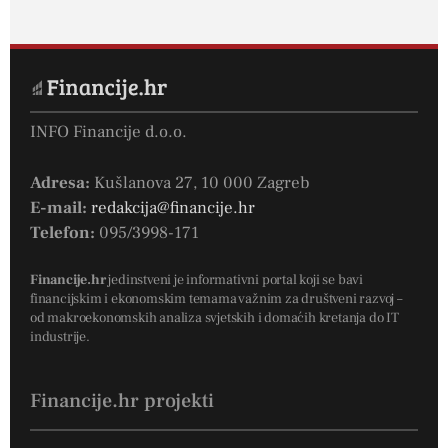
INFO Financije d.o.o.
Adresa:
Kušlanova 27, 10 000 Zagreb
E-mail:
redakcija@financije.hr
Telefon:
095/3998-171
Financije.hr
jedinstveni je informativni portal koji se bavi
financijskim i ekonomskim temama važnim za društveni razvoj –
od makroekonomskih analiza svjetskih i domaćih kretanja do IT
industrije.
Financije.hr projekti