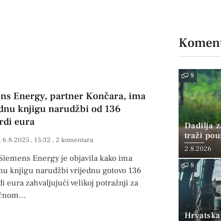
Koment
8
ns Energy, partner Končara, ima
dnu knjigu narudžbi od 136
rdi eura
Dadilja z
traži po
6.8.2025
15:32
2 komentara
2.8.2026
 Siemens Energy je objavila kako ima
8
nu knjigu narudžbi vrijednu gotovo 136
di eura zahvaljujući velikoj potražnji za
ičnom
Hrvatska