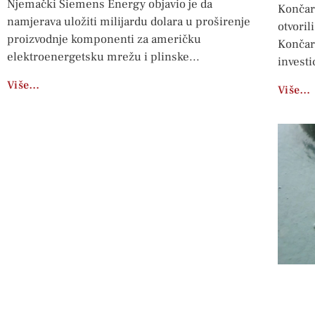
Njemački Siemens Energy objavio je da
Končar
namjerava uložiti milijardu dolara u proširenje
otvoril
proizvodnje komponenti za američku
Končar 
elektroenergetsku mrežu i plinske
investi
Više…
Više…