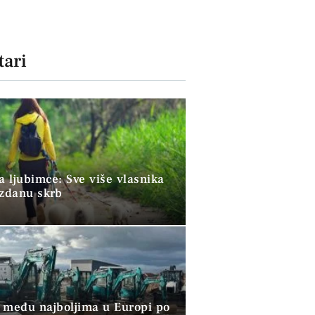
ari
a ljubimce: Sve više vlasnika
uzdanu skrb
 među najboljima u Europi po