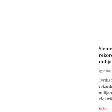
Sieme
rekor
milija
Igor Ilić
Tvrtka
rekord
milijar
elektr
Više…