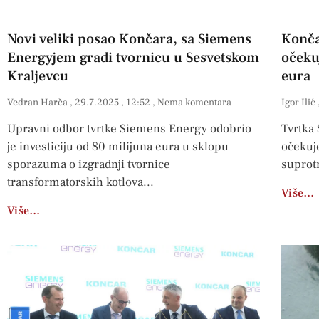
Novi veliki posao Končara, sa Siemens
Konča
Energyjem gradi tvornicu u Sesvetskom
očeku
Kraljevcu
eura
Vedran Harča
29.7.2025
12:52
Nema komentara
Igor Ilić
Upravni odbor tvrtke Siemens Energy odobrio
Tvrtka
je investiciju od 80 milijuna eura u sklopu
očekuje
sporazuma o izgradnji tvornice
suprot
transformatorskih kotlova
Više…
Više…