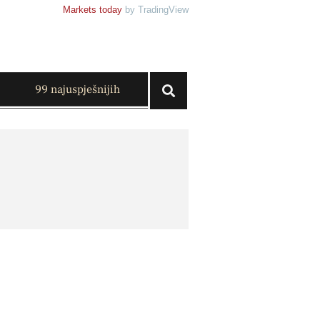
Markets today
by TradingView
99 najuspješnijih