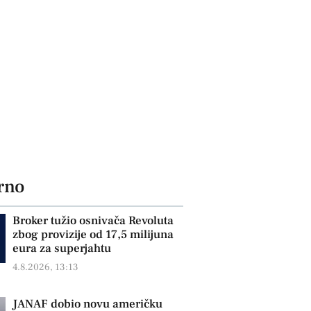
rno
Broker tužio osnivača Revoluta
zbog provizije od 17,5 milijuna
eura za superjahtu
4.8.2026, 13:13
JANAF dobio novu američku