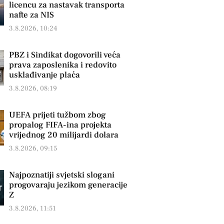
licencu za nastavak transporta
nafte za NIS
3.8.2026, 10:24
PBZ i Sindikat dogovorili veća
prava zaposlenika i redovito
usklađivanje plaća
3.8.2026, 08:19
UEFA prijeti tužbom zbog
propalog FIFA-ina projekta
vrijednog 20 milijardi dolara
3.8.2026, 09:15
Najpoznatiji svjetski slogani
progovaraju jezikom generacije
Z
3.8.2026, 11:51