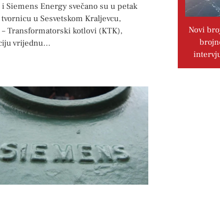
 i Siemens Energy svečano su u petak
i tvornicu u Sesvetskom Kraljevcu,
Novi bro
– Transformatorski kotlovi (KTK),
brojn
ciju vrijednu
intervj