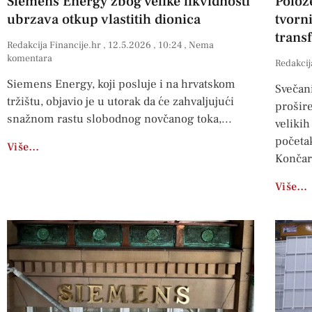
Siemens Energy zbog velike likvidnosti
Polož
ubrzava otkup vlastitih dionica
tvorn
trans
Redakcija Financije.hr
12.5.2026
10:24
Nema
komentara
Redakcij
Siemens Energy, koji posluje i na hrvatskom
Svečan
tržištu, objavio je u utorak da će zahvaljujući
prošire
snažnom rastu slobodnog novčanog toka,
velikih
početak
Više…
Končar
Više…