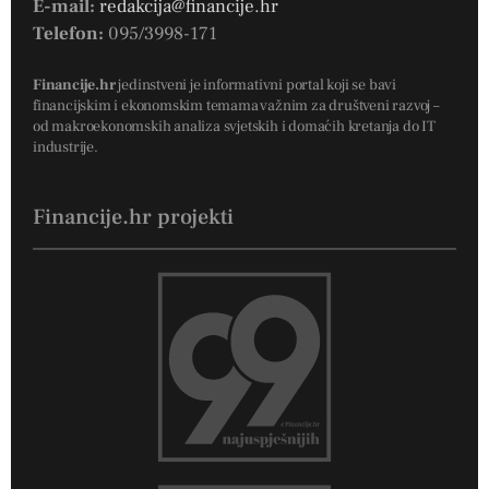
E-mail:
redakcija@financije.hr
Telefon:
095/3998-171
Financije.hr
jedinstveni je informativni portal koji se bavi
financijskim i ekonomskim temama važnim za društveni razvoj –
od makroekonomskih analiza svjetskih i domaćih kretanja do IT
industrije.
Financije.hr projekti