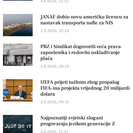
4.8.2026, 13:13
JANAF dobio novu američku licencu za
nastavak transporta nafte za NIS
3.8.2026, 10:24
PBZ i Sindikat dogovorili veća prava
zaposlenika i redovito usklađivanje
plaća
3.8.2026, 08:19
UEFA prijeti tužbom zbog propalog
FIFA-ina projekta vrijednog 20 milijardi
dolara
3.8.2026, 09:15
Najpoznatiji svjetski slogani
progovaraju jezikom generacije Z
3.8.2026, 11:51