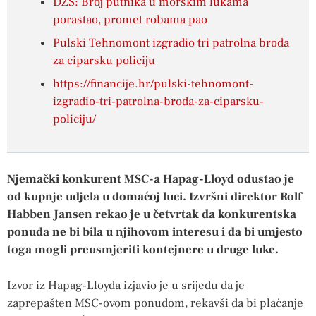
DZS: Broj putnika u morskim lukama
porastao, promet robama pao
Pulski Tehnomont izgradio tri patrolna broda
za ciparsku policiju
https://financije.hr/pulski-tehnomont-
izgradio-tri-patrolna-broda-za-ciparsku-
policiju/
Njemački konkurent MSC-a Hapag-Lloyd odustao je
od kupnje udjela u domaćoj luci. Izvršni direktor Rolf
Habben Jansen rekao je u četvrtak da konkurentska
ponuda ne bi bila u njihovom interesu i da bi umjesto
toga mogli preusmjeriti kontejnere u druge luke.
Izvor iz Hapag-Lloyda izjavio je u srijedu da je
zaprepašten MSC-ovom ponudom, rekavši da bi plaćanje