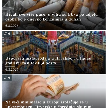
Hrvati sve više puše, u vrhu su EU-a po udjelu
osoba koje dnevno konzumiraju duhan
6.8.2026
6
Usporava maloprodaja u Hrvatskoj, u lipnju
godišnji rast tek 0,4 posto
6.8.2026
6
Najveći minimalac u Europi isplaćuje se u
Luksemburgu, Hrvatska u “srednjoj skupini”