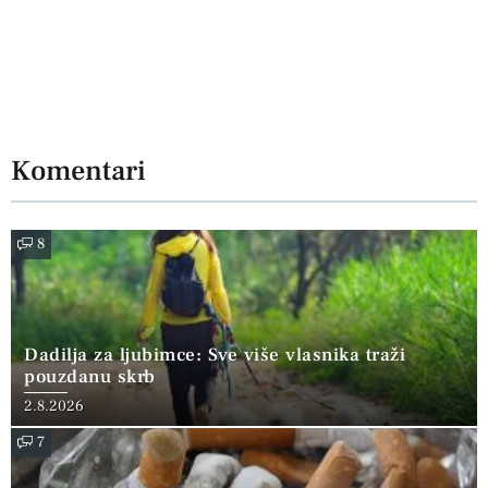
Komentari
8
Dadilja za ljubimce: Sve više vlasnika traži
pouzdanu skrb
2.8.2026
7