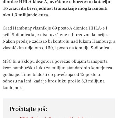
dionice HHLA klase A, uvrštene u burzovnu kotaciju.
To znači da bi vrijednost transakcije mogla iznositi
oko 1,3 milijarde eura.
Grad Hamburg vlasnik je 69 posto A dionica HHLA-e i
svih S-dionica koje nisu uvrštene u burzovnu kotaciju.
Nakon prodaje zadržao bi kontrolu nad lukom Hamburg, s
vlasničkim udjelom od 50,1 posto na temelju S-dionica.
MSC bi u sklopu dogovora povećao obujam transporta
kroz hamburšku luku za milijun standardnih kontejnera
godišnje. Time bi došli do povećanja od 12 posto u
odnosu na lani, kada je kroz luku prošlo 8,3 milijuna
kontejnera.
Pročitajte još: