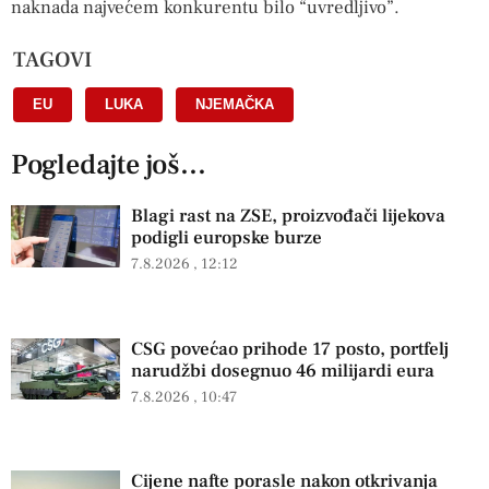
naknada najvećem konkurentu bilo “uvredljivo”.
TAGOVI
EU
,
LUKA
,
NJEMAČKA
Pogledajte još...
Blagi rast na ZSE, proizvođači lijekova
podigli europske burze
7.8.2026
12:12
CSG povećao prihode 17 posto, portfelj
narudžbi dosegnuo 46 milijardi eura
7.8.2026
10:47
Cijene nafte porasle nakon otkrivanja