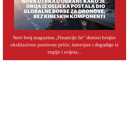
Novi broj magazina „Financije.hr” donosi brojne
ekskluzivne poslovne priče, intervjue i događaje iz
regije i svijeta…