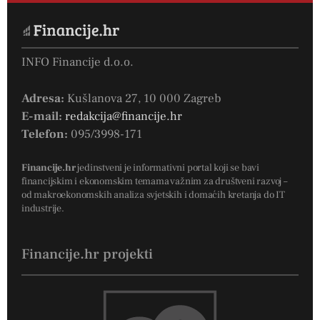
INFO Financije d.o.o.
Adresa:
Kušlanova 27, 10 000 Zagreb
E-mail:
redakcija@financije.hr
Telefon:
095/3998-171
Financije.hr
jedinstveni je informativni portal koji se bavi
financijskim i ekonomskim temama važnim za društveni razvoj –
od makroekonomskih analiza svjetskih i domaćih kretanja do IT
industrije.
Financije.hr projekti