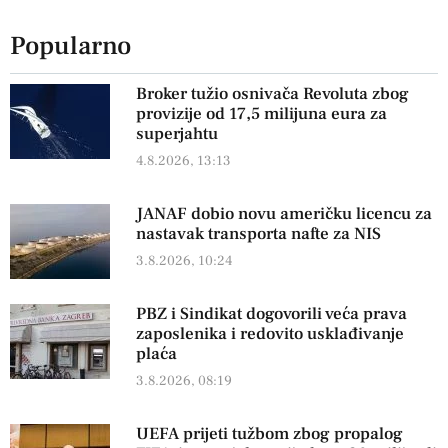
Popularno
Broker tužio osnivača Revoluta zbog
provizije od 17,5 milijuna eura za
superjahtu
4.8.2026, 13:13
JANAF dobio novu američku licencu za
nastavak transporta nafte za NIS
3.8.2026, 10:24
PBZ i Sindikat dogovorili veća prava
zaposlenika i redovito usklađivanje
plaća
3.8.2026, 08:19
UEFA prijeti tužbom zbog propalog