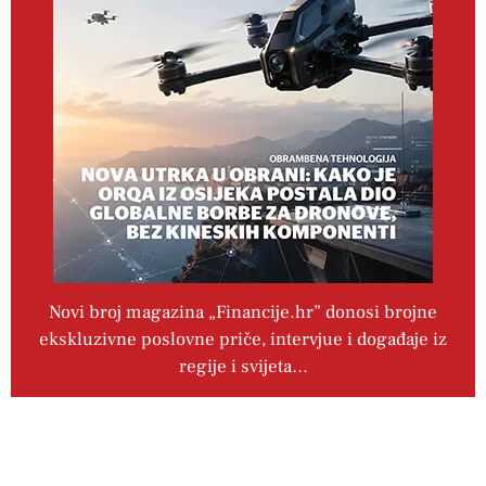
Novi broj magazina „Financije.hr” donosi brojne
ekskluzivne poslovne priče, intervjue i događaje iz
regije i svijeta…