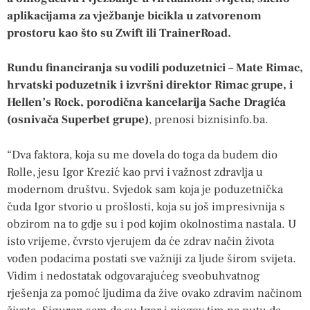
aplikacijama za vježbanje bicikla u zatvorenom
prostoru kao što su Zwift ili TrainerRoad.
Rundu financiranja su vodili poduzetnici – Mate Rimac,
hrvatski poduzetnik i izvršni direktor Rimac grupe, i
Hellen’s Rock, porodična kancelarija Sache Dragića
(osnivača Superbet grupe)
, prenosi biznisinfo.ba.
“Dva faktora, koja su me dovela do toga da budem dio
Rolle, jesu Igor Krezić kao prvi i važnost zdravlja u
modernom društvu. Svjedok sam koja je poduzetnička
čuda Igor stvorio u prošlosti, koja su još impresivnija s
obzirom na to gdje su i pod kojim okolnostima nastala. U
isto vrijeme, čvrsto vjerujem da će zdrav način života
vođen podacima postati sve važniji za ljude širom svijeta.
Vidim i nedostatak odgovarajućeg sveobuhvatnog
rješenja za pomoć ljudima da žive ovako zdravim načinom