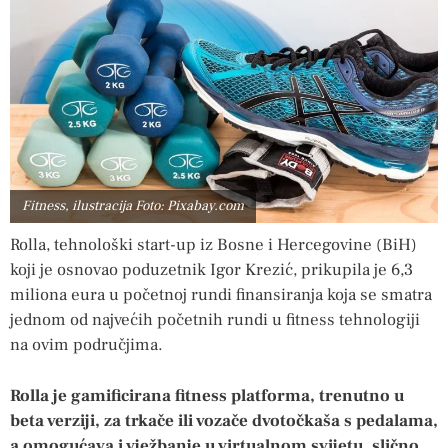
Fitness, ilustracija Foto: Pixabay.com
Rolla, tehnološki start-up iz Bosne i Hercegovine (BiH)
koji je osnovao poduzetnik Igor Krezić, prikupila je 6,3
miliona eura u početnoj rundi finansiranja koja se smatra
jednom od najvećih početnih rundi u fitness tehnologiji
na ovim područjima.
Rolla je gamificirana fitness platforma, trenutno u
beta verziji, za trkače ili vozače dvotočkaša s pedalama,
a omogućava i vježbanje u virtualnom svijetu, slično