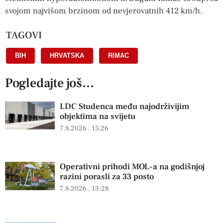
svojom najvišom brzinom od nevjerovatnih 412 km/h.
TAGOVI
BIH
,
HRVATSKA
,
RIMAC
Pogledajte još...
LDC Studenca među najodrživijim
objektima na svijetu
7.8.2026
15:26
Operativni prihodi MOL-a na godišnjoj
razini porasli za 33 posto
7.8.2026
13:28