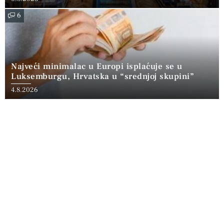
6
Najveći minimalac u Europi isplaćuje se u
Luksemburgu, Hrvatska u “srednjoj skupini”
4.8.2026