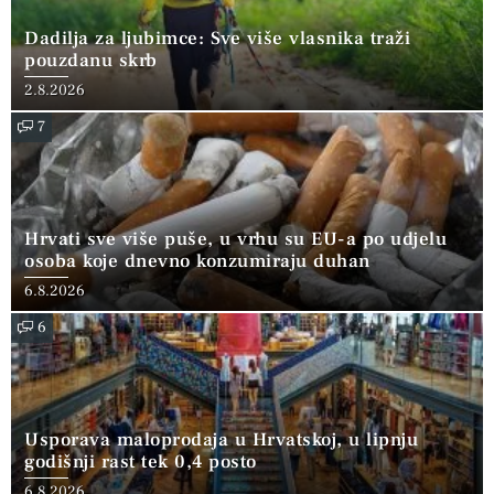
Dadilja za ljubimce: Sve više vlasnika traži
pouzdanu skrb
2.8.2026
7
Hrvati sve više puše, u vrhu su EU-a po udjelu
osoba koje dnevno konzumiraju duhan
6.8.2026
6
Usporava maloprodaja u Hrvatskoj, u lipnju
godišnji rast tek 0,4 posto
6.8.2026