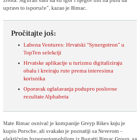
života. Siguran sam da su Igor i njegov tim na putu da
upravo to isporuče”, kazao je Rimac.
Pročitajte još:
Labena Ventures: Hrvatski “Synergotron” u
TopTen selekciji
Hrvatske aplikacije u turizmu digitaliziraju
obalu i kreiraju rute prema interesima
korisnika
Oporavak oglašavanja podupro poslovne
rezultate Alphabeta
Mate Rimac osnivač je kompanije Greyp Bikes koju je
kupio Porsche, ali svakako je poznatiji sa Neverom –
elektičnim hyperautomobilom iz Bugatti Rimac Group, sa