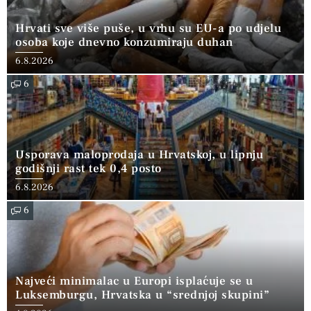
Hrvati sve više puše, u vrhu su EU-a po udjelu
osoba koje dnevno konzumiraju duhan
6.8.2026
6
Usporava maloprodaja u Hrvatskoj, u lipnju
godišnji rast tek 0,4 posto
6.8.2026
6
Najveći minimalac u Europi isplaćuje se u
Luksemburgu, Hrvatska u “srednjoj skupini”