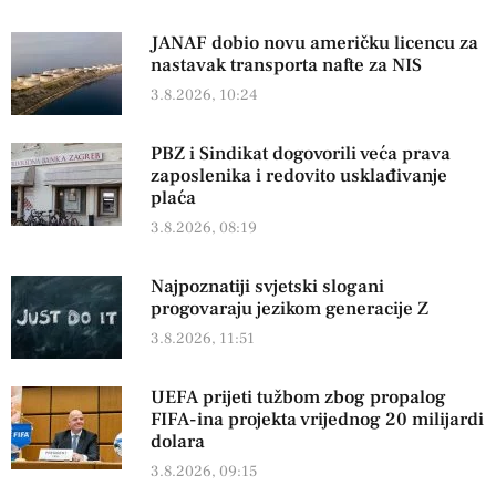
JANAF dobio novu američku licencu za
nastavak transporta nafte za NIS
3.8.2026, 10:24
PBZ i Sindikat dogovorili veća prava
zaposlenika i redovito usklađivanje
plaća
3.8.2026, 08:19
Najpoznatiji svjetski slogani
progovaraju jezikom generacije Z
3.8.2026, 11:51
UEFA prijeti tužbom zbog propalog
FIFA-ina projekta vrijednog 20 milijardi
dolara
3.8.2026, 09:15