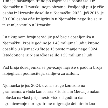
Time je nastavljen trend po kojem više osoba iseli iz
Njemačke u Hrvatsku nego obratno. Posljednji put je više
osoba iz Hrvatske doselilo u Njemačku 2022. Još 2016. je
30.000 osoba više imigriralo u Njemačku nego što se iz
te zemlje vratilo u Hrvatsku.
I u ukupnom broju je vidljiv pad broja doseljenika u
Njemačku. Prošle godine je 1,48 milijuna ljudi ukupno
doselilo u Njemačku što je 13 posto manje nego 2024.
Istodobno je iz Njemačke iselilo 1,25 milijuna ljudi.
Pad broja doseljenika se povezuje najviše s padom broja
izbjeglica i podnositelja zahtjeva za azilom.
Njemačka je još 2024. uvela stroge kontrole na
granicama, a vlada kancelara Friedricha Merza je nakon
dolaska na vlast prije nešto više od godinu dana
ograničavanje neregulirane migracije definirala kao