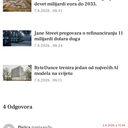
devet milijardi eura do 2033.
7.8.2026
08:31
Jane Street pregovara o refinanciranju 11
milijardi dolara duga
7.8.2026
08:24
ByteDance trenira jedan od najvećih AI
modela na svijetu
7.8.2026
08:11
4 Odgovora
2.6.2026 u 11:44
Pigica
napisao/la: