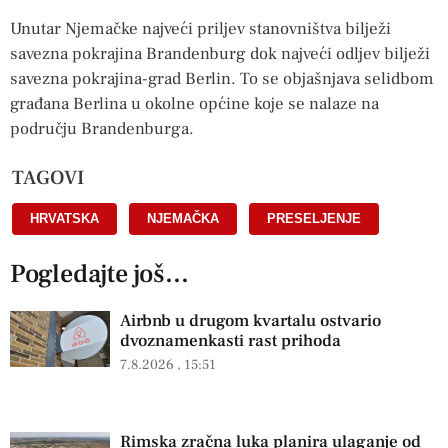
Unutar Njemačke najveći priljev stanovništva bilježi
savezna pokrajina Brandenburg dok najveći odljev bilježi
savezna pokrajina-grad Berlin. To se objašnjava selidbom
građana Berlina u okolne općine koje se nalaze na
području Brandenburga.
TAGOVI
HRVATSKA
,
NJEMAČKA
,
PRESELJENJE
Pogledajte još...
Airbnb u drugom kvartalu ostvario
dvoznamenkasti rast prihoda
7.8.2026
15:51
Rimska zračna luka planira ulaganje od