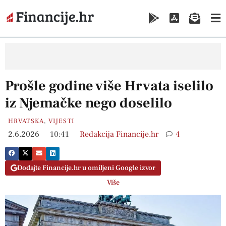
Prošle godine više Hrvata iselilo
iz Njemačke nego doselilo
HRVATSKA
,
VIJESTI
2.6.2026
10:41
Redakcija Financije.hr
4
Dodajte Financije.hr u omiljeni Google izvor
Više