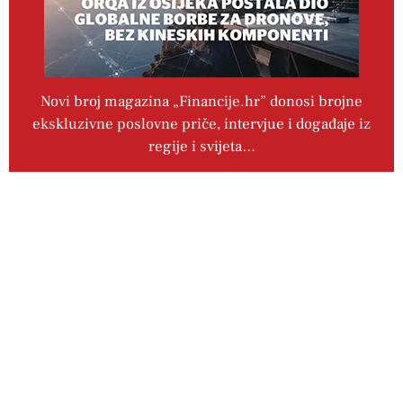
Novi broj magazina „Financije.hr” donosi brojne
ekskluzivne poslovne priče, intervjue i događaje iz
regije i svijeta…