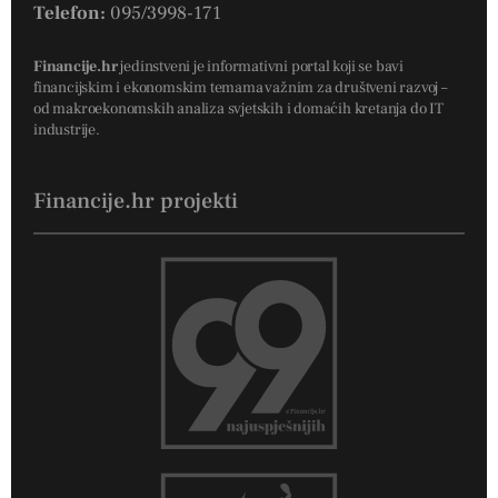
Telefon:
095/3998-171
Financije.hr
jedinstveni je informativni portal koji se bavi
financijskim i ekonomskim temama važnim za društveni razvoj –
od makroekonomskih analiza svjetskih i domaćih kretanja do IT
industrije.
Financije.hr projekti