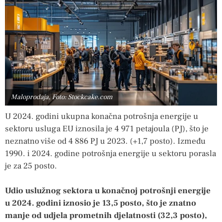
Maloprodaja, Foto: Stockcake.com
U 2024. godini ukupna konačna potrošnja energije u
sektoru usluga EU iznosila je 4 971 petajoula (PJ), što je
neznatno više od 4 886 PJ u 2023. (+1,7 posto). Između
1990. i 2024. godine potrošnja energije u sektoru porasla
je za 25 posto.
Udio uslužnog sektora u konačnoj potrošnji energije
u 2024. godini iznosio je 13,5 posto, što je znatno
manje od udjela prometnih djelatnosti (32,3 posto),