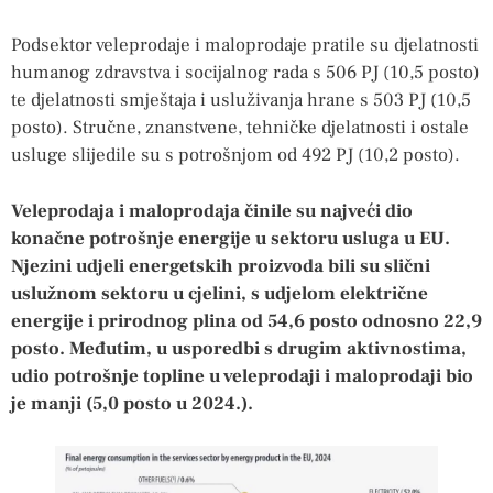
Podsektor veleprodaje i maloprodaje pratile su djelatnosti
humanog zdravstva i socijalnog rada s 506 PJ (10,5 posto)
te djelatnosti smještaja i usluživanja hrane s 503 PJ (10,5
posto). Stručne, znanstvene, tehničke djelatnosti i ostale
usluge slijedile su s potrošnjom od 492 PJ (10,2 posto).
Veleprodaja i maloprodaja činile su najveći dio
konačne potrošnje energije u sektoru usluga u EU.
Njezini udjeli energetskih proizvoda bili su slični
uslužnom sektoru u cjelini, s udjelom električne
energije i prirodnog plina od 54,6 posto odnosno 22,9
posto. Međutim, u usporedbi s drugim aktivnostima,
udio potrošnje topline u veleprodaji i maloprodaji bio
je manji (5,0 posto u 2024.).