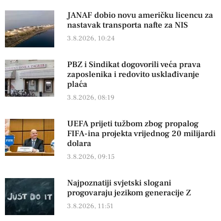
JANAF dobio novu američku licencu za
nastavak transporta nafte za NIS
3.8.2026, 10:24
PBZ i Sindikat dogovorili veća prava
zaposlenika i redovito usklađivanje
plaća
3.8.2026, 08:19
UEFA prijeti tužbom zbog propalog
FIFA-ina projekta vrijednog 20 milijardi
dolara
3.8.2026, 09:15
Najpoznatiji svjetski slogani
progovaraju jezikom generacije Z
3.8.2026, 11:51