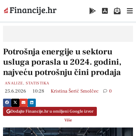
Potrošnja energije u sektoru
usluga porasla u 2024. godini,
najveću potrošnju čini prodaja
ANALIZE
,
STATISTIKA
25.6.2026
10:28
Kristina Šerić Smolčec
0
Dodajte Financije.hr u omiljeni Google izvor
Više