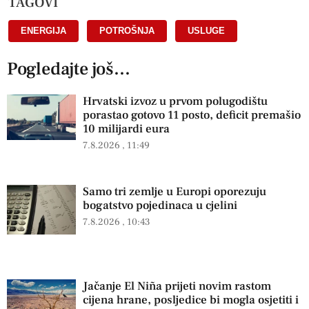
TAGOVI
ENERGIJA
,
POTROŠNJA
,
USLUGE
Pogledajte još...
Hrvatski izvoz u prvom polugodištu
porastao gotovo 11 posto, deficit premašio
10 milijardi eura
7.8.2026
11:49
Samo tri zemlje u Europi oporezuju
bogatstvo pojedinaca u cjelini
7.8.2026
10:43
Jačanje El Niña prijeti novim rastom
cijena hrane, posljedice bi mogla osjetiti i