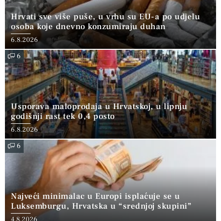
Hrvati sve više puše, u vrhu su EU-a po udjelu
osoba koje dnevno konzumiraju duhan
6.8.2026
6
Usporava maloprodaja u Hrvatskoj, u lipnju
godišnji rast tek 0,4 posto
6.8.2026
6
Najveći minimalac u Europi isplaćuje se u
Luksemburgu, Hrvatska u “srednjoj skupini”
4.8.2026