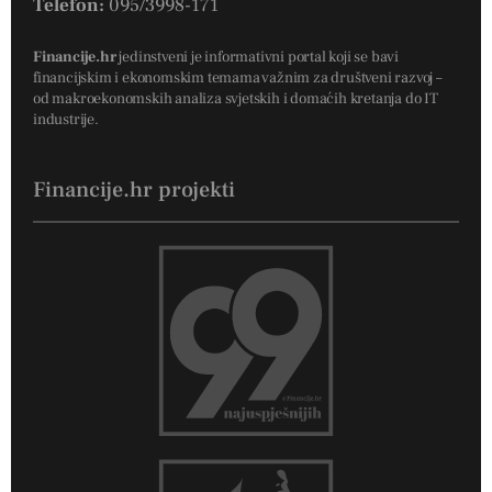
Telefon:
095/3998-171
Financije.hr
jedinstveni je informativni portal koji se bavi
financijskim i ekonomskim temama važnim za društveni razvoj –
od makroekonomskih analiza svjetskih i domaćih kretanja do IT
industrije.
Financije.hr projekti