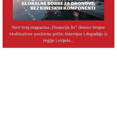
Novi broj magazina „Financije.hr” donosi brojne
ekskluzivne poslovne priče, intervjue i događaje iz
regije i svijeta…