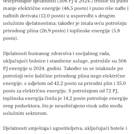
veleprodajne djelatnosti (306 PJ u 2024.) trošile su puno
manje električne energije (46,5 posto) i puno više nafte i
naftnih derivata (12,0 posto) u usporedbi s drugim
uslužnim djelatnostima; također je imala veću potrošnju
prirodnog plina (26,9 posto) i toplinske energije (5,8
posto).
Djelatnosti humanog zdravstva i socijalnog rada,
uključujući bolnice i stambene usluge, potrošile su 506
PJ energije u 2024. godini. Također su se istaknule po
potrošnji veće količine prirodnog plina nego električne
energije, s udjelom od 42,2 posto za prirodni plin i 35,0
posto za električnu energiju. S potrošnjom od 72 PJ,
toplinska energija činila je 14,2 posto potrošnje energije
ovog podsektora, što je neuobičajeno visok udio među
uslužnim sektorom.
Djelatnosti smještaja i ugostiteljstva, uključujući hotele i