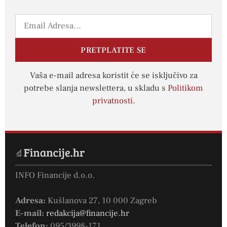
PRETPLATITE SE
Vaša e-mail adresa koristit će se isključivo za
potrebe slanja newslettera, u skladu s
Politikom
privatnosti
.
INFO Financije d.o.o.
Adresa:
Kušlanova 27, 10 000 Zagreb
E-mail:
redakcija@financije.hr
Telefon:
095/3998-171