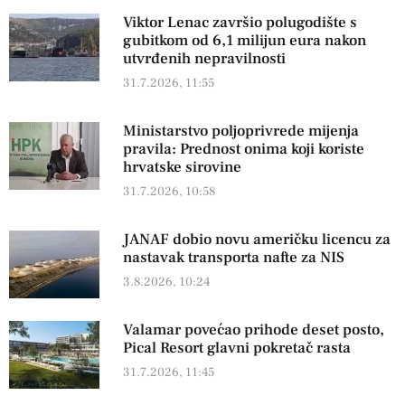
Viktor Lenac završio polugodište s
gubitkom od 6,1 milijun eura nakon
utvrđenih nepravilnosti
31.7.2026, 11:55
Ministarstvo poljoprivrede mijenja
pravila: Prednost onima koji koriste
hrvatske sirovine
31.7.2026, 10:58
JANAF dobio novu američku licencu za
nastavak transporta nafte za NIS
3.8.2026, 10:24
Valamar povećao prihode deset posto,
Pical Resort glavni pokretač rasta
31.7.2026, 11:45