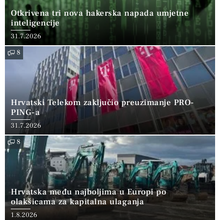
Otkrivena tri nova hakerska napada umjetne
inteligencije
31.7.2026
8
Hrvatski Telekom zaključio preuzimanje PRO-
PING-a
31.7.2026
8
Hrvatska među najboljima u Europi po
olakšicama za kapitalna ulaganja
1.8.2026