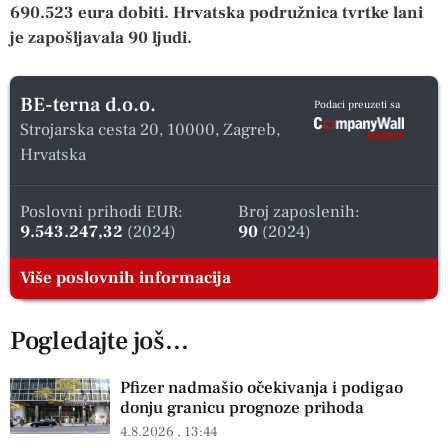
690.523 eura dobiti. Hrvatska podružnica tvrtke lani
je zapošljavala 90 ljudi.
BE-terna d.o.o.
Podaci preuzeti sa
Strojarska cesta 20, 10000, Zagreb,
Hrvatska
Poslovni prihodi EUR:
Broj zaposlenih:
9.543.247,32
(2024)
90
(2024)
Više poslovnih informacija
Pogledajte još...
Pfizer nadmašio očekivanja i podigao
donju granicu prognoze prihoda
4.8.2026
13:44