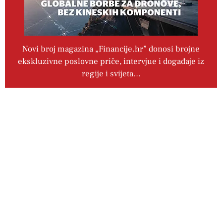
Novi broj magazina „Financije.hr” donosi brojne
ekskluzivne poslovne priče, intervjue i događaje iz
regije i svijeta…