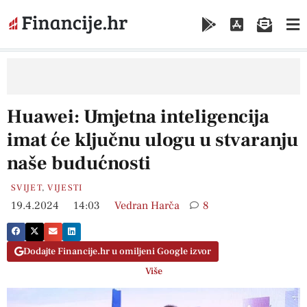
Huawei: Umjetna inteligencija
imat će ključnu ulogu u stvaranju
naše budućnosti
SVIJET
,
VIJESTI
19.4.2024
14:03
Vedran Harča
8
Dodajte Financije.hr u omiljeni Google izvor
Više