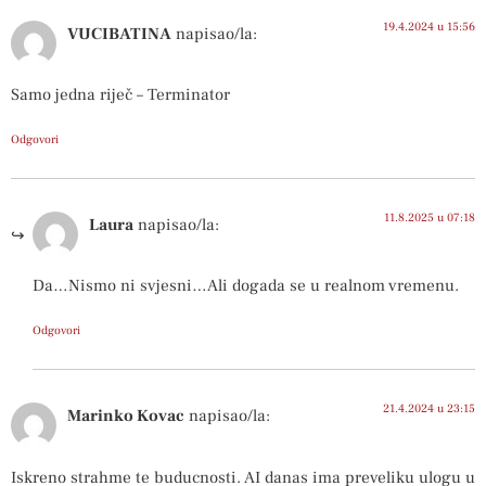
19.4.2024 u 15:56
VUCIBATINA
napisao/la:
Samo jedna riječ – Terminator
Odgovori
11.8.2025 u 07:18
Laura
napisao/la:
Da…Nismo ni svjesni…Ali dogada se u realnom vremenu.
Odgovori
21.4.2024 u 23:15
Marinko Kovac
napisao/la:
Iskreno strahme te buducnosti. AI danas ima preveliku ulogu u