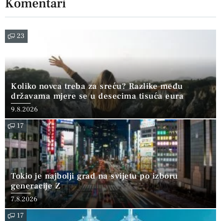
Komentari
23
Koliko novca treba za sreću? Razlike među
državama mjere se u desecima tisuća eura
9.8.2026
17
Tokio je najbolji grad na svijetu po izboru
generacije Z
7.8.2026
17