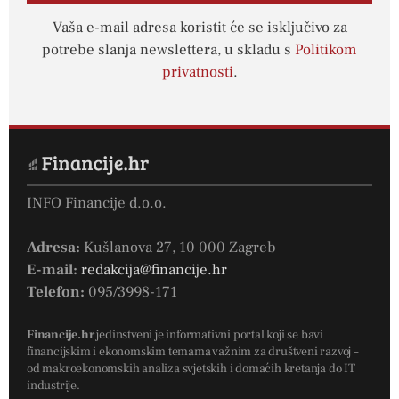
Vaša e-mail adresa koristit će se isključivo za
potrebe slanja newslettera, u skladu s
Politikom
privatnosti
.
INFO Financije d.o.o.
Adresa:
Kušlanova 27, 10 000 Zagreb
E-mail:
redakcija@financije.hr
Telefon:
095/3998-171
Financije.hr
jedinstveni je informativni portal koji se bavi
financijskim i ekonomskim temama važnim za društveni razvoj –
od makroekonomskih analiza svjetskih i domaćih kretanja do IT
industrije.