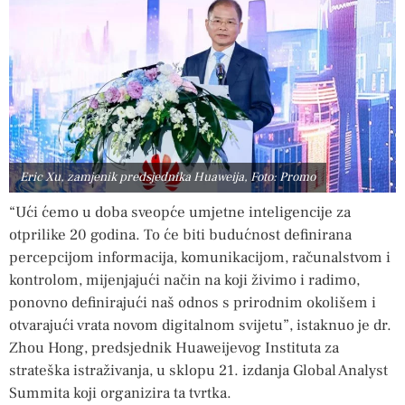
Eric Xu, zamjenik predsjednika Huaweija, Foto: Promo
“Ući ćemo u doba sveopće umjetne inteligencije za
otprilike 20 godina. To će biti budućnost definirana
percepcijom informacija, komunikacijom, računalstvom i
kontrolom, mijenjajući način na koji živimo i radimo,
ponovno definirajući naš odnos s prirodnim okolišem i
otvarajući vrata novom digitalnom svijetu”, istaknuo je dr.
Zhou Hong, predsjednik Huaweijevog Instituta za
strateška istraživanja, u sklopu 21. izdanja Global Analyst
Summita koji organizira ta tvrtka.