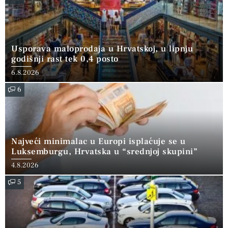
Usporava maloprodaja u Hrvatskoj, u lipnju
godišnji rast tek 0,4 posto
6.8.2026
6
Najveći minimalac u Europi isplaćuje se u
Luksemburgu, Hrvatska u “srednjoj skupini”
4.8.2026
5