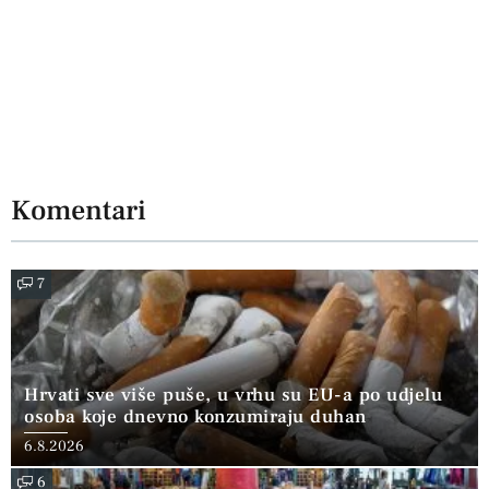
Komentari
7
Hrvati sve više puše, u vrhu su EU-a po udjelu
osoba koje dnevno konzumiraju duhan
6.8.2026
6