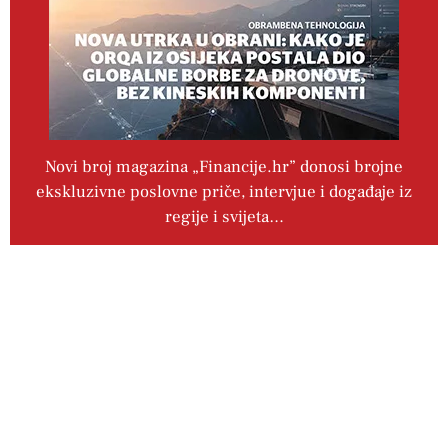
Novi broj magazina „Financije.hr” donosi brojne
ekskluzivne poslovne priče, intervjue i događaje iz
regije i svijeta…