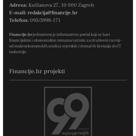
Adresa:
Kušlanova 27, 10 000 Zagreb
E-mail:
redakcija@financije.hr
Telefon:
095/3998-171
Financije.hr
jedinstveni je informativni portal koji se bavi
financijskim i ekonomskim temama važnim za društveni razvoj –
od makroekonomskih analiza svjetskih i domaćih kretanja do IT
industrije.
Financije.hr projekti