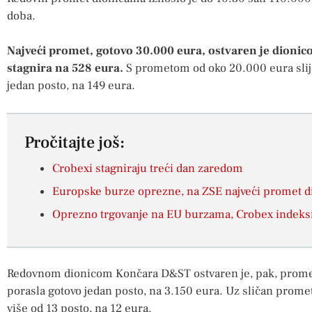
doba.
Najveći promet, gotovo 30.000 eura, ostvaren je dionic
stagnira na 528 eura.
S prometom od oko 20.000 eura slijed
jedan posto, na 149 eura.
Pročitajte još:
Crobexi stagniraju treći dan zaredom
Europske burze oprezne, na ZSE najveći promet 
Oprezno trgovanje na EU burzama, Crobex indeksi
Redovnom dionicom Končara D&ST ostvaren je, pak, promet o
porasla gotovo jedan posto, na 3.150 eura. Uz sličan promet
više od 13 posto, na 12 eura.