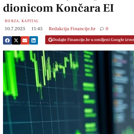
dionicom Končara EI
BURZA
,
KAPITAL
10.7.2025
11:45
Redakcija Financije.hr
0
Dodajte Financije.hr u omiljeni Google izvo