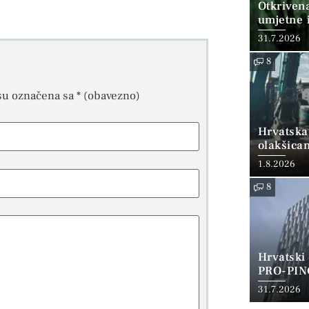
Otkriven
umjetne i
31.7.2026
8
su označena sa
* (obavezno)
Hrvatska
olakšica
1.8.2026
8
Hrvatski
PRO-PIN
31.7.2026