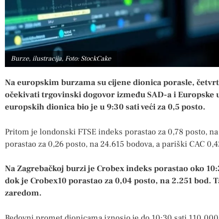
Burze, ilustracija, Foto: StockCake
Na europskim burzama su cijene dionica porasle, četvr
očekivati trgovinski dogovor između SAD-a i Europske 
europskih dionica bio je u 9:30 sati veći za 0,5 posto.
Pritom je londonski FTSE indeks porastao za 0,78 posto, na
porastao za 0,26 posto, na 24.615 bodova, a pariški CAC 0,4
Na Zagrebačkoj burzi je Crobex indeks porastao oko 10:3
dok je Crobex10 porastao za 0,04 posto, na 2.251 bod. T
zaredom.
Redovni promet dionicama iznosio je do 10:30 sati 110.000