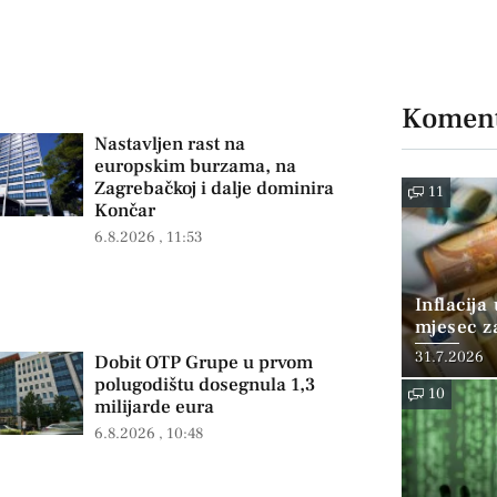
Koment
Nastavljen rast na
europskim burzama, na
Zagrebačkoj i dalje dominira
11
Končar
6.8.2026
11:53
Inflacija
mjesec z
posto
31.7.2026
Dobit OTP Grupe u prvom
polugodištu dosegnula 1,3
10
milijarde eura
6.8.2026
10:48