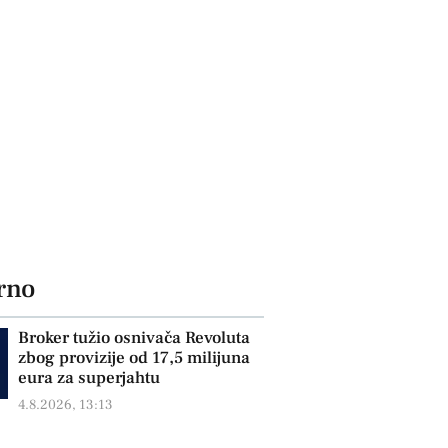
rno
Broker tužio osnivača Revoluta
zbog provizije od 17,5 milijuna
eura za superjahtu
4.8.2026, 13:13