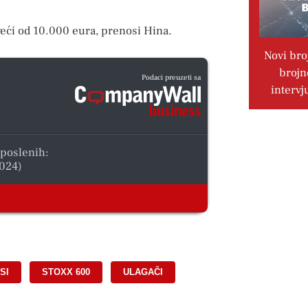
eći od 10.000 eura, prenosi Hina.
Novi bro
brojn
Podaci preuzeti sa
intervj
aposlenih:
024)
SI
,
STOXX 600
,
ULAGAČI
,