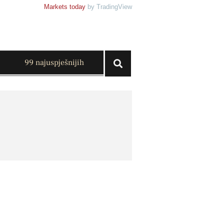
Markets today
by TradingView
99 najuspješnijih