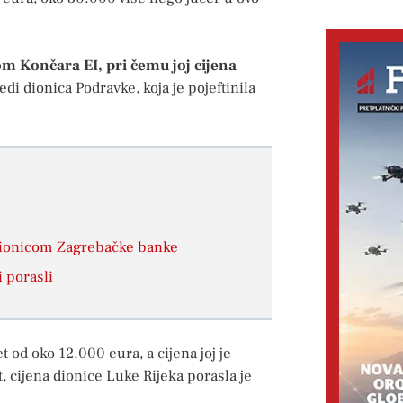
om Končara EI, pri čemu joj cijena
i dionica Podravke, koja je pojeftinila
dionicom Zagrebačke banke
 porasli
d oko 12.000 eura, a cijena joj je
, cijena dionice Luke Rijeka porasla je