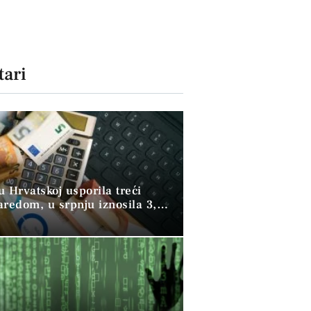
ari
 u Hrvatskoj usporila treći
aredom, u srpnju iznosila 3,9