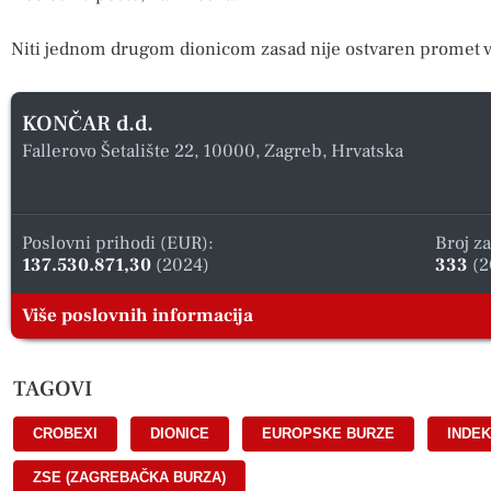
Niti jednom drugom dionicom zasad nije ostvaren promet v
KONČAR d.d.
Fallerovo Šetalište 22, 10000, Zagreb, Hrvatska
Poslovni prihodi (EUR):
Broj z
137.530.871,30
(2024)
333
(2
Više poslovnih informacija
TAGOVI
CROBEXI
,
DIONICE
,
EUROPSKE BURZE
,
INDEK
ZSE (ZAGREBAČKA BURZA)