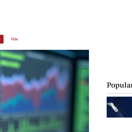
r
Više
Popula