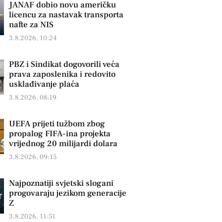
JANAF dobio novu američku
licencu za nastavak transporta
nafte za NIS
3.8.2026, 10:24
PBZ i Sindikat dogovorili veća
prava zaposlenika i redovito
usklađivanje plaća
3.8.2026, 08:19
UEFA prijeti tužbom zbog
propalog FIFA-ina projekta
vrijednog 20 milijardi dolara
3.8.2026, 09:15
Najpoznatiji svjetski slogani
progovaraju jezikom generacije
Z
3.8.2026, 11:51