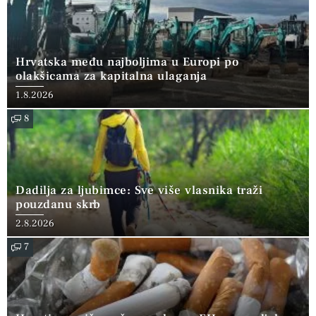
Hrvatska među najboljima u Europi po
olakšicama za kapitalna ulaganja
1.8.2026
8
Dadilja za ljubimce: Sve više vlasnika traži
pouzdanu skrb
2.8.2026
7