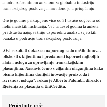
smatra referentnom anketom za globalnu industriju
transakcijskog poslovanja, navedeno je u priopćenju.
Ove je godine prikupljeno više od 31 tisuće odgovora od
nefinancijskih institucija. Već trideset godina ta anketa
predstavlja najopsežniju usporednu analizu svjetskih
banaka u području transakcijskog poslovanja.
„
Ovi rezultati dokaz su napornog rada naših timova,
bliskosti s klijentima i predanosti isporuci najboljih
alata i usluga za upravljanje transakcijskim
plaćanjima. Nastavit ćemo s ciljanim ulaganjima kako
bismo klijentima donijeli inovacije proizvoda i
izvrsnost usluga”, rekao je Alberto Palombi, direktor
Rješenja za plaćanja u UniCreditu.
Pročitajte još: