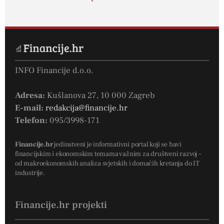
INFO Financije d.o.o.
Adresa:
Kušlanova 27, 10 000 Zagreb
E-mail:
redakcija@financije.hr
Telefon:
095/3998-171
Financije.hr
jedinstveni je informativni portal koji se bavi
financijskim i ekonomskim temama važnim za društveni razvoj –
od makroekonomskih analiza svjetskih i domaćih kretanja do IT
industrije.
Financije.hr projekti