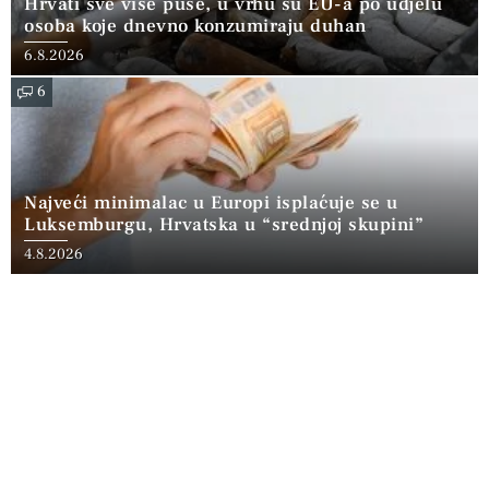
Hrvati sve više puše, u vrhu su EU-a po udjelu
osoba koje dnevno konzumiraju duhan
6.8.2026
6
Najveći minimalac u Europi isplaćuje se u
Luksemburgu, Hrvatska u “srednjoj skupini”
4.8.2026