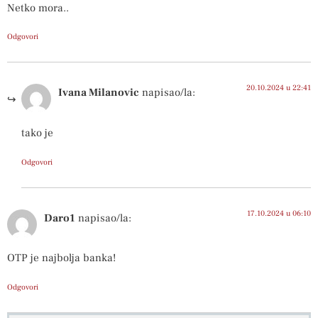
Netko mora..
Odgovori
20.10.2024 u 22:41
Ivana Milanovic
napisao/la:
tako je
Odgovori
17.10.2024 u 06:10
Daro1
napisao/la:
OTP je najbolja banka!
Odgovori