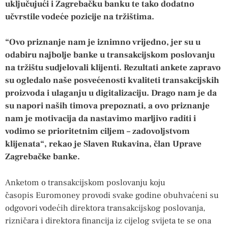
uključujući i Zagrebačku banku te tako dodatno
učvrstile vodeće pozicije na tržištima.
“Ovo priznanje nam je iznimno vrijedno, jer su u
odabiru najbolje banke u transakcijskom poslovanju
na tržištu sudjelovali klijenti. Rezultati ankete zapravo
su ogledalo naše posvećenosti kvaliteti transakcijskih
proizvoda i ulaganju u digitalizaciju. Drago nam je da
su napori naših timova prepoznati, a ovo priznanje
nam je motivacija da nastavimo marljivo raditi i
vodimo se prioritetnim ciljem – zadovoljstvom
klijenata“, rekao je Slaven Rukavina, član Uprave
Zagrebačke banke.
Anketom o transakcijskom poslovanju koju
časopis Euromoney provodi svake godine obuhvaćeni su
odgovori vodećih direktora transakcijskog poslovanja,
rizničara i direktora financija iz cijelog svijeta te se ona