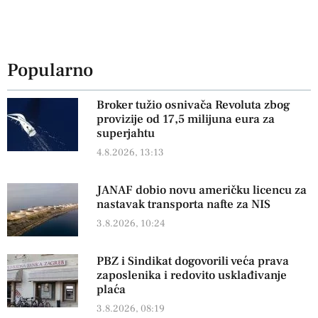
Popularno
Broker tužio osnivača Revoluta zbog
provizije od 17,5 milijuna eura za
superjahtu
4.8.2026, 13:13
JANAF dobio novu američku licencu za
nastavak transporta nafte za NIS
3.8.2026, 10:24
PBZ i Sindikat dogovorili veća prava
zaposlenika i redovito usklađivanje
plaća
3.8.2026, 08:19