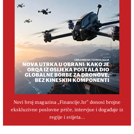
Novi broj magazina „Financije.hr” donosi brojne
ekskluzivne poslovne priče, intervjue i događaje iz
regije i svijeta…