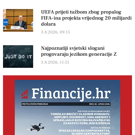
UEFA prijeti tužbom zbog propalog
FIFA-ina projekta vrijednog 20 milijardi
dolara
3.8.2026, 09:15
Najpoznatiji svjetski slogani
progovaraju jezikom generacije Z
3.8.2026, 11:51