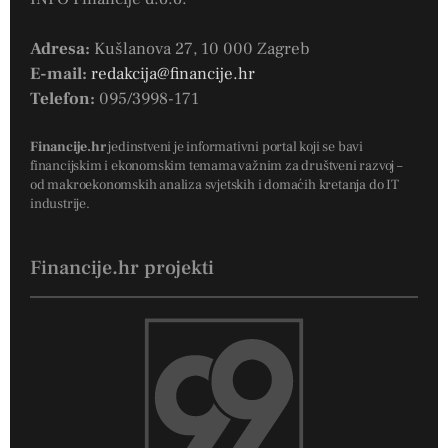
Adresa:
Kušlanova 27, 10 000 Zagreb
E-mail:
redakcija@financije.hr
Telefon:
095/3998-171
Financije.hr
jedinstveni je informativni portal koji se bavi
financijskim i ekonomskim temama važnim za društveni razvoj –
od makroekonomskih analiza svjetskih i domaćih kretanja do IT
industrije.
Financije.hr projekti