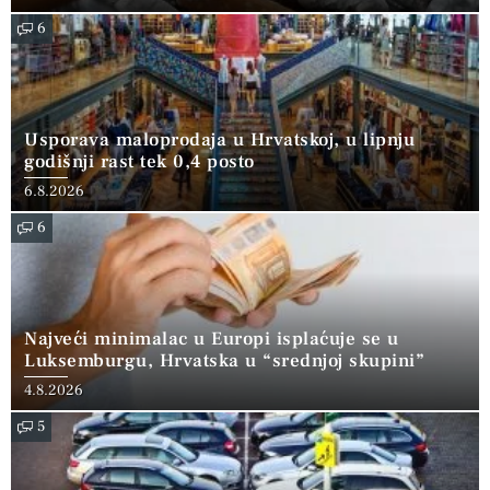
6
Usporava maloprodaja u Hrvatskoj, u lipnju
godišnji rast tek 0,4 posto
6.8.2026
6
Najveći minimalac u Europi isplaćuje se u
Luksemburgu, Hrvatska u “srednjoj skupini”
4.8.2026
5