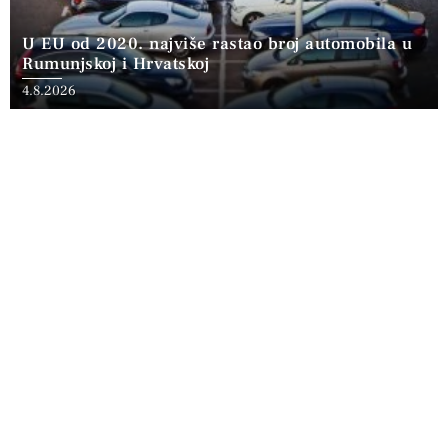
U EU od 2020. najviše rastao broj automobila u
Rumunjskoj i Hrvatskoj
4.8.2026