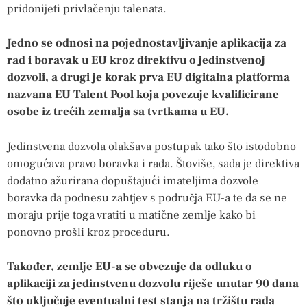
pridonijeti privlačenju talenata.
Jedno se odnosi na pojednostavljivanje aplikacija za
rad i boravak u EU kroz direktivu o jedinstvenoj
dozvoli, a drugi je korak prva EU digitalna platforma
nazvana EU Talent Pool koja povezuje kvalificirane
osobe iz trećih zemalja sa tvrtkama u EU.
Jedinstvena dozvola olakšava postupak tako što istodobno
omogućava pravo boravka i rada. Štoviše, sada je direktiva
dodatno ažurirana dopuštajući imateljima dozvole
boravka da podnesu zahtjev s područja EU-a te da se ne
moraju prije toga vratiti u matične zemlje kako bi
ponovno prošli kroz proceduru.
Također, zemlje EU-a se obvezuje da odluku o
aplikaciji za jedinstvenu dozvolu riješe unutar 90 dana
što uključuje eventualni test stanja na tržištu rada