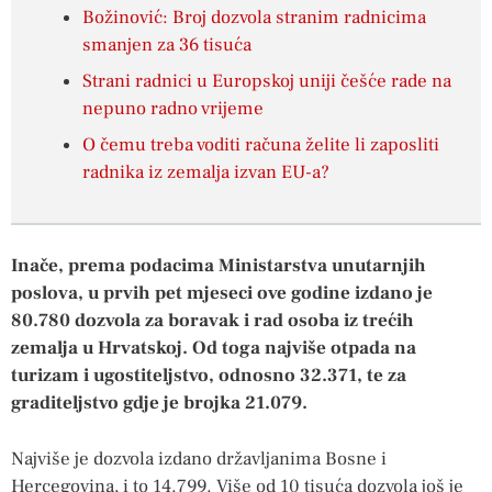
Božinović: Broj dozvola stranim radnicima
smanjen za 36 tisuća
Strani radnici u Europskoj uniji češće rade na
nepuno radno vrijeme
O čemu treba voditi računa želite li zaposliti
radnika iz zemalja izvan EU-a?
Inače, prema podacima Ministarstva unutarnjih
poslova, u prvih pet mjeseci ove godine izdano je
80.780 dozvola za boravak i rad osoba iz trećih
zemalja u Hrvatskoj. Od toga najviše otpada na
turizam i ugostiteljstvo, odnosno 32.371, te za
graditeljstvo gdje je brojka 21.079.
Najviše je dozvola izdano državljanima Bosne i
Hercegovina, i to 14.799. Više od 10 tisuća dozvola još je