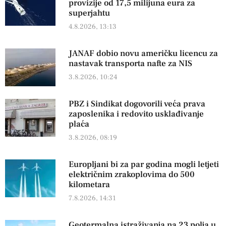
provizije od 17,5 milijuna eura za
superjahtu
4.8.2026, 13:13
JANAF dobio novu američku licencu za
nastavak transporta nafte za NIS
3.8.2026, 10:24
PBZ i Sindikat dogovorili veća prava
zaposlenika i redovito usklađivanje
plaća
3.8.2026, 08:19
Europljani bi za par godina mogli letjeti
električnim zrakoplovima do 500
kilometara
7.8.2026, 14:31
Geotermalna istraživanja na 23 polja u