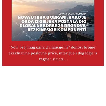
Novi broj magazina „Financije.hr” donosi brojne
ekskluzivne poslovne priče, intervjue i događaje iz
regije i svijeta…