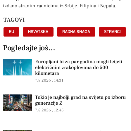
izdano stranim radnicima iz Srbije, Filipina i Nepala.
TAGOVI
EU
,
HRVATSKA
,
RADNA SNAGA
,
STRANCI
Pogledajte još...
Europljani bi za par godina mogli letjeti
električnim zrakoplovima do 500
kilometara
7.8.2026
14:31
Tokio je najbolji grad na svijetu po izboru
generacije Z
7.8.2026
12:45