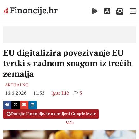
EU digitalizira povezivanje EU
tvrtki s radnom snagom iz trećih
zemalja
AKTUALNO
16.6.2026
11:53
Igor Ilić
5
Dodajte Financije.hr u omiljeni Google izvor
Više