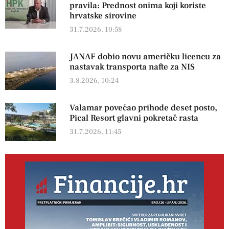
pravila: Prednost onima koji koriste
hrvatske sirovine
31.7.2026, 10:58
JANAF dobio novu američku licencu za
nastavak transporta nafte za NIS
3.8.2026, 10:24
Valamar povećao prihode deset posto,
Pical Resort glavni pokretač rasta
31.7.2026, 11:45