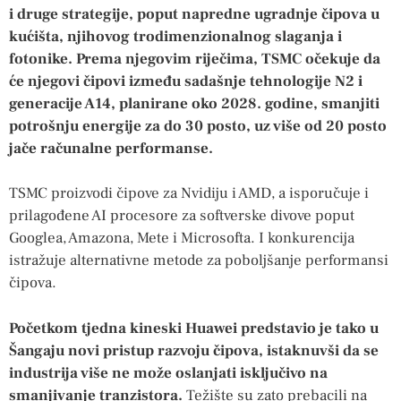
i druge strategije, poput napredne ugradnje čipova u
kućišta, njihovog trodimenzionalnog slaganja i
fotonike. Prema njegovim riječima, TSMC očekuje da
će njegovi čipovi između sadašnje tehnologije N2 i
generacije A14, planirane oko 2028. godine, smanjiti
potrošnju energije za do 30 posto, uz više od 20 posto
jače računalne performanse.
TSMC proizvodi čipove za Nvidiju i AMD, a isporučuje i
prilagođene AI procesore za softverske divove poput
Googlea, Amazona, Mete i Microsofta. I konkurencija
istražuje alternativne metode za poboljšanje performansi
čipova.
Početkom tjedna kineski Huawei predstavio je tako u
Šangaju novi pristup razvoju čipova, istaknuvši da se
industrija više ne može oslanjati isključivo na
smanjivanje tranzistora.
Težište su zato prebacili na