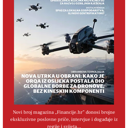
Novi broj magazina „Financije.hr” donosi brojne
ekskluzivne poslovne priče, intervjue i događaje iz
regije i svijeta…