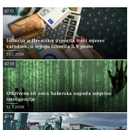
11
Inflacija u Hrvatskoj usporila treći mjesec
zaredom, u srpnju iznosila 3,9 posto
31.7.2026
10
Otkrivena tri nova hakerska napada umjetne
inteligencije
31.7.2026
8