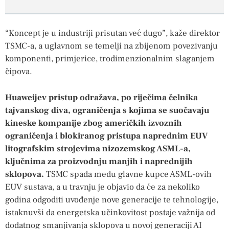
“Koncept je u industriji prisutan već dugo”, kaže direktor
TSMC-a, a uglavnom se temelji na zbijenom povezivanju
komponenti, primjerice, trodimenzionalnim slaganjem
čipova.
Huaweijev pristup odražava, po riječima čelnika
tajvanskog diva, ograničenja s kojima se suočavaju
kineske kompanije zbog američkih izvoznih
ograničenja i blokiranog pristupa naprednim EUV
litografskim strojevima nizozemskog ASML-a,
ključnima za proizvodnju manjih i naprednijih
sklopova.
TSMC spada među glavne kupce ASML-ovih
EUV sustava, a u travnju je objavio da će za nekoliko
godina odgoditi uvođenje nove generacije te tehnologije,
istaknuvši da energetska učinkovitost postaje važnija od
dodatnog smanjivanja sklopova u novoj generaciji AI