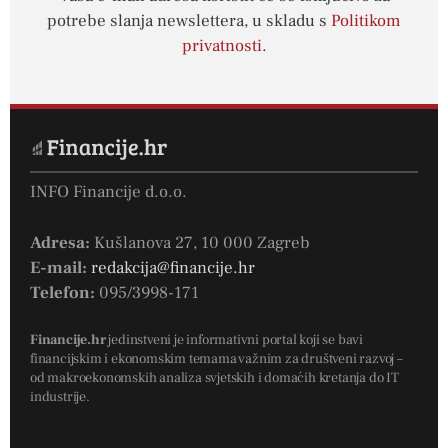
potrebe slanja newslettera, u skladu s
Politikom
privatnosti
.
INFO Financije d.o.o.
Adresa:
Kušlanova 27, 10 000 Zagreb
E-mail:
redakcija@financije.hr
Telefon:
095/3998-171
Financije.hr
jedinstveni je informativni portal koji se bavi
financijskim i ekonomskim temama važnim za društveni razvoj –
od makroekonomskih analiza svjetskih i domaćih kretanja do IT
industrije.