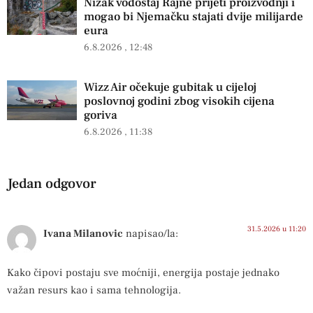
Nizak vodostaj Rajne prijeti proizvodnji i
mogao bi Njemačku stajati dvije milijarde
eura
6.8.2026
12:48
Wizz Air očekuje gubitak u cijeloj
poslovnoj godini zbog visokih cijena
goriva
6.8.2026
11:38
Jedan odgovor
31.5.2026 u 11:20
Ivana Milanovic
napisao/la:
Kako čipovi postaju sve moćniji, energija postaje jednako
važan resurs kao i sama tehnologija.