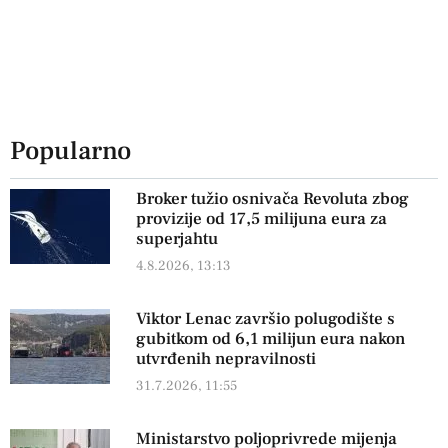
Popularno
Broker tužio osnivača Revoluta zbog
provizije od 17,5 milijuna eura za
superjahtu
4.8.2026, 13:13
Viktor Lenac završio polugodište s
gubitkom od 6,1 milijun eura nakon
utvrđenih nepravilnosti
31.7.2026, 11:55
Ministarstvo poljoprivrede mijenja