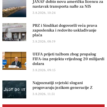
JANAF dobio novu američku licencu za
nastavak transporta nafte za NIS
3.8.2026, 10:24
PBZ i Sindikat dogovorili veća prava
zaposlenika i redovito usklađivanje
plaća
3.8.2026, 08:19
UEFA prijeti tužbom zbog propalog
FIFA-ina projekta vrijednog 20 milijardi
dolara
3.8.2026, 09:15
Najpoznatiji svjetski slogani
progovaraju jezikom generacije Z
3.8.2026, 11:51