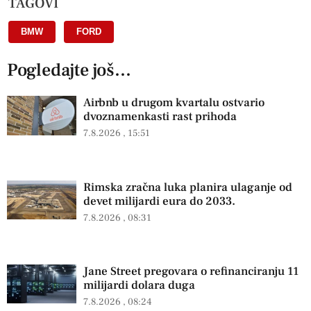
TAGOVI
BMW
,
FORD
Pogledajte još...
Airbnb u drugom kvartalu ostvario
dvoznamenkasti rast prihoda
7.8.2026
15:51
Rimska zračna luka planira ulaganje od
devet milijardi eura do 2033.
7.8.2026
08:31
Jane Street pregovara o refinanciranju 11
milijardi dolara duga
7.8.2026
08:24