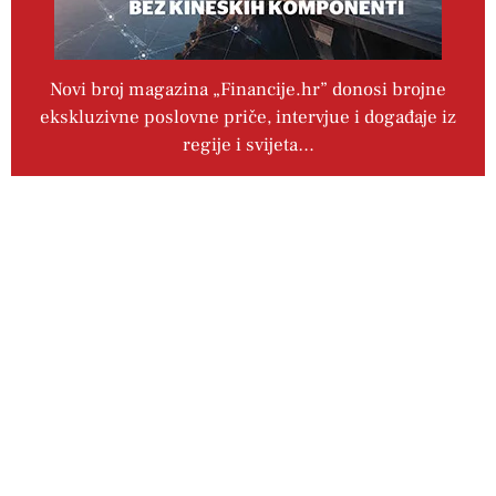
Novi broj magazina „Financije.hr” donosi brojne
ekskluzivne poslovne priče, intervjue i događaje iz
regije i svijeta…