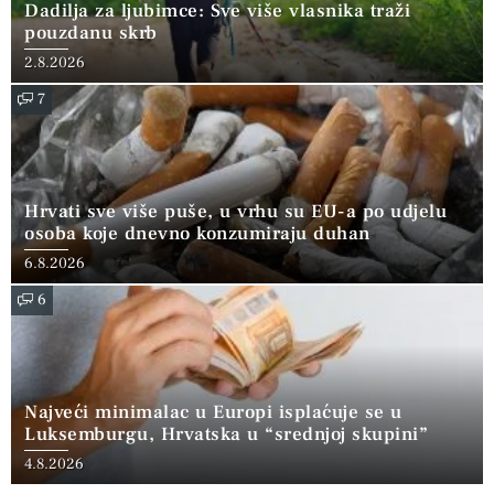
Dadilja za ljubimce: Sve više vlasnika traži
pouzdanu skrb
2.8.2026
7
Hrvati sve više puše, u vrhu su EU-a po udjelu
osoba koje dnevno konzumiraju duhan
6.8.2026
6
Najveći minimalac u Europi isplaćuje se u
Luksemburgu, Hrvatska u “srednjoj skupini”
4.8.2026