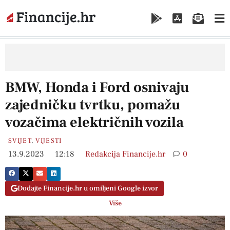
BMW, Honda i Ford osnivaju
zajedničku tvrtku, pomažu
vozačima električnih vozila
SVIJET
,
VIJESTI
13.9.2023
12:18
Redakcija Financije.hr
0
Dodajte Financije.hr u omiljeni Google izvor
Više