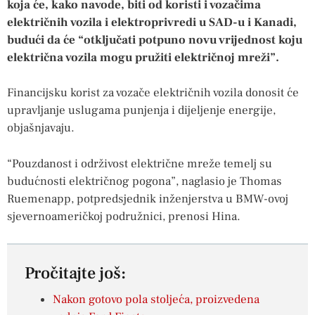
koja će, kako navode, biti od koristi i vozačima
električnih vozila i elektroprivredi u SAD-u i Kanadi,
budući da će “otključati potpuno novu vrijednost koju
električna vozila mogu pružiti električnoj mreži”.
Financijsku korist za vozače električnih vozila donosit će
upravljanje uslugama punjenja i dijeljenje energije,
objašnjavaju.
“Pouzdanost i održivost električne mreže temelj su
budućnosti električnog pogona”, naglasio je Thomas
Ruemenapp, potpredsjednik inženjerstva u BMW-ovoj
sjevernoameričkoj podružnici, prenosi Hina.
Pročitajte još:
Nakon gotovo pola stoljeća, proizvedena