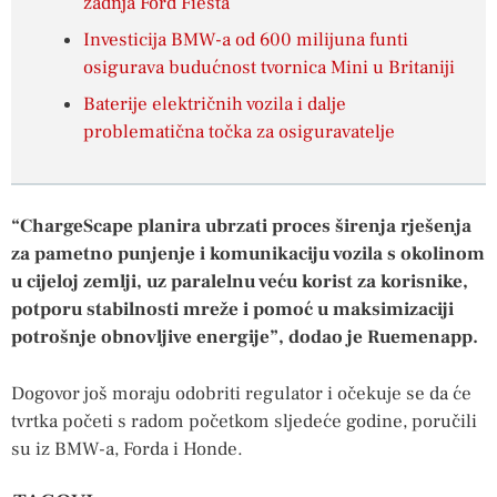
zadnja Ford Fiesta
Investicija BMW-a od 600 milijuna funti
osigurava budućnost tvornica Mini u Britaniji
Baterije električnih vozila i dalje
problematična točka za osiguravatelje
“ChargeScape planira ubrzati proces širenja rješenja
za pametno punjenje i komunikaciju vozila s okolinom
u cijeloj zemlji, uz paralelnu veću korist za korisnike,
potporu stabilnosti mreže i pomoć u maksimizaciji
potrošnje obnovljive energije”, dodao je Ruemenapp.
Dogovor još moraju odobriti regulator i očekuje se da će
tvrtka početi s radom početkom sljedeće godine, poručili
su iz BMW-a, Forda i Honde.