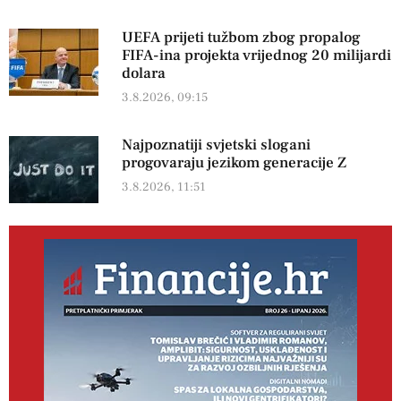
UEFA prijeti tužbom zbog propalog
FIFA-ina projekta vrijednog 20 milijardi
dolara
3.8.2026, 09:15
Najpoznatiji svjetski slogani
progovaraju jezikom generacije Z
3.8.2026, 11:51