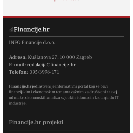
INFO Financije d.o.o.
Adresa:
Kušlanova 27, 10 000 Zagreb
E-mail:
redakcija@financije.hr
Telefon:
095/3998-171
Financije.hr
jedinstveni je informativni portal koji se bavi
financijskim i ekonomskim temama važnim za društveni razvoj –
od makroekonomskih analiza svjetskih i domaćih kretanja do IT
industrije.
Financije.hr projekti