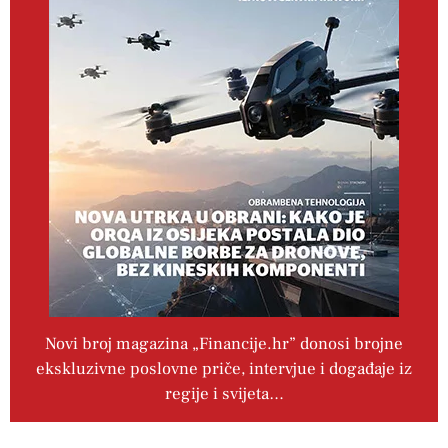
Novi broj magazina „Financije.hr” donosi brojne
ekskluzivne poslovne priče, intervjue i događaje iz
regije i svijeta…