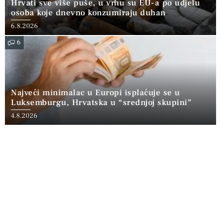
Hrvati sve više puše, u vrhu su EU-a po udjelu
osoba koje dnevno konzumiraju duhan
6.8.2026
6
Najveći minimalac u Europi isplaćuje se u
Luksemburgu, Hrvatska u “srednjoj skupini”
4.8.2026