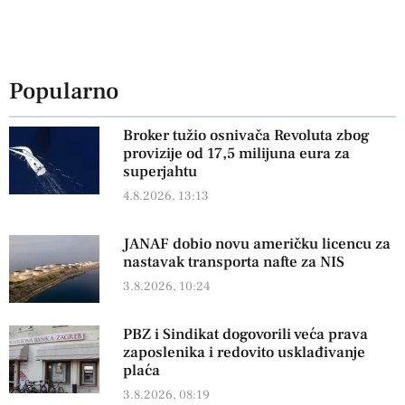
Popularno
Broker tužio osnivača Revoluta zbog
provizije od 17,5 milijuna eura za
superjahtu
4.8.2026, 13:13
JANAF dobio novu američku licencu za
nastavak transporta nafte za NIS
3.8.2026, 10:24
PBZ i Sindikat dogovorili veća prava
zaposlenika i redovito usklađivanje
plaća
3.8.2026, 08:19