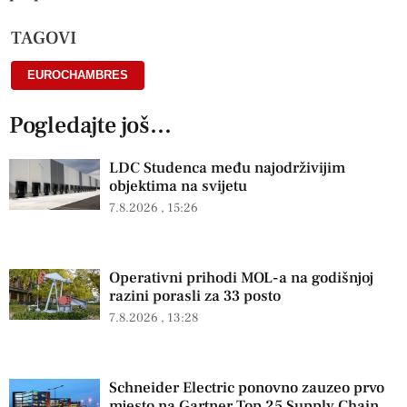
TAGOVI
EUROCHAMBRES
Pogledajte još...
LDC Studenca među najodrživijim
objektima na svijetu
7.8.2026
15:26
Operativni prihodi MOL-a na godišnjoj
razini porasli za 33 posto
7.8.2026
13:28
Schneider Electric ponovno zauzeo prvo
mjesto na Gartner Top 25 Supply Chain