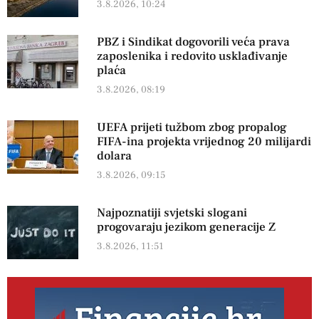
3.8.2026, 10:24
PBZ i Sindikat dogovorili veća prava
zaposlenika i redovito usklađivanje
plaća
3.8.2026, 08:19
UEFA prijeti tužbom zbog propalog
FIFA-ina projekta vrijednog 20 milijardi
dolara
3.8.2026, 09:15
Najpoznatiji svjetski slogani
progovaraju jezikom generacije Z
3.8.2026, 11:51