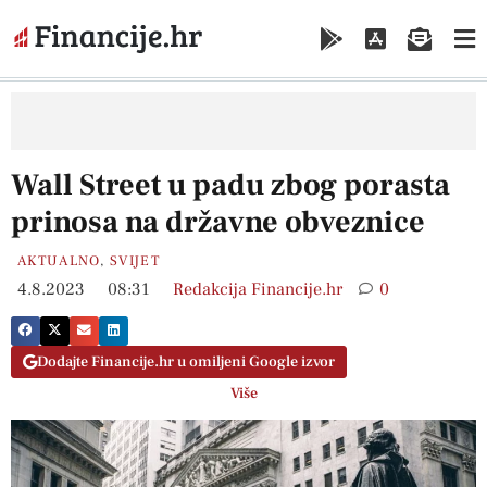
Wall Street u padu zbog porasta
prinosa na državne obveznice
AKTUALNO
,
SVIJET
4.8.2023
08:31
Redakcija Financije.hr
0
Dodajte Financije.hr u omiljeni Google izvor
Više