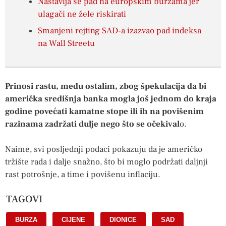
Nastavlja se pad na europskim burzama jer
ulagači ne žele riskirati
Smanjeni rejting SAD-a izazvao pad indeksa
na Wall Streetu
Prinosi rastu, među ostalim, zbog špekulacija da bi
američka središnja banka mogla još jednom do kraja
godine povećati kamatne stope ili ih na povišenim
razinama zadržati dulje nego što se očekival
o.
Naime, svi posljednji podaci pokazuju da je američko
tržište rada i dalje snažno, što bi moglo podržati daljnji
rast potrošnje, a time i povišenu inflaciju.
TAGOVI
BURZA
,
CIJENE
,
DIONICE
,
SAD