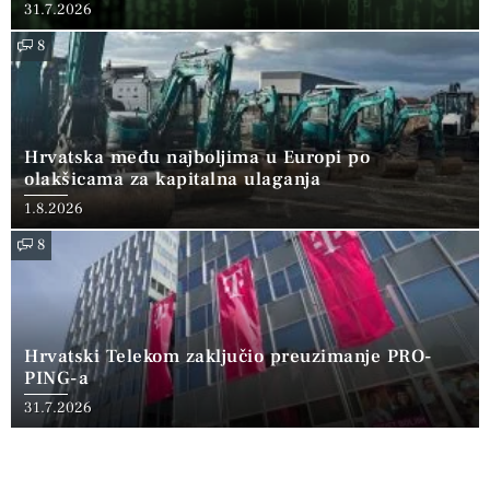
31.7.2026
8
Hrvatska među najboljima u Europi po
olakšicama za kapitalna ulaganja
1.8.2026
8
Hrvatski Telekom zaključio preuzimanje PRO-
PING-a
31.7.2026