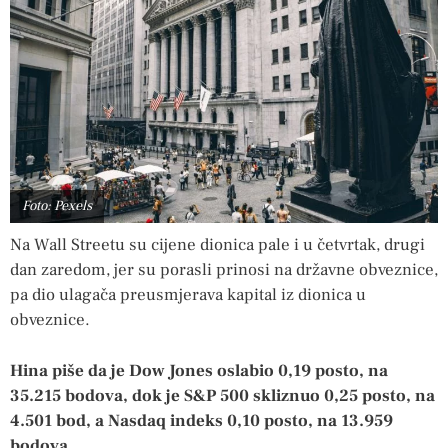
Foto: Pexels
Na Wall Streetu su cijene dionica pale i u četvrtak, drugi
dan zaredom, jer su porasli prinosi na državne obveznice,
pa dio ulagača preusmjerava kapital iz dionica u
obveznice.
Hina piše da je Dow Jones oslabio 0,19 posto, na
35.215 bodova, dok je S&P 500 skliznuo 0,25 posto, na
4.501 bod, a Nasdaq indeks 0,10 posto, na 13.959
bodova.