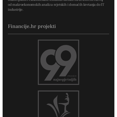
od makroekonomskih analiza svjetskih i domaćih kretanja do IT
industrije.
Financije.hr projekti