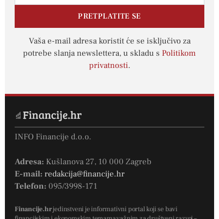
PRETPLATITE SE
Vaša e-mail adresa koristit će se isključivo za
potrebe slanja newslettera, u skladu s
Politikom
privatnosti
.
INFO Financije d.o.o.
Adresa:
Kušlanova 27, 10 000 Zagreb
E-mail:
redakcija@financije.hr
Telefon:
095/3998-171
Financije.hr
jedinstveni je informativni portal koji se bavi
financijskim i ekonomskim temama važnim za društveni razvoj –