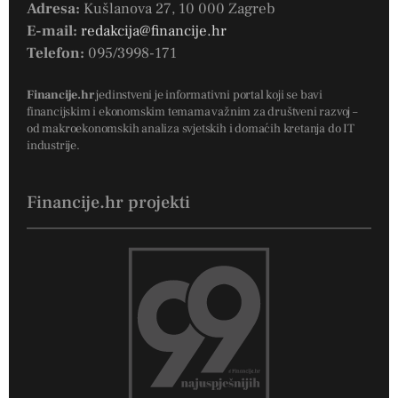
Adresa:
Kušlanova 27, 10 000 Zagreb
E-mail:
redakcija@financije.hr
Telefon:
095/3998-171
Financije.hr
jedinstveni je informativni portal koji se bavi
financijskim i ekonomskim temama važnim za društveni razvoj –
od makroekonomskih analiza svjetskih i domaćih kretanja do IT
industrije.
Financije.hr projekti