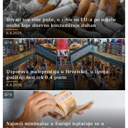
Hrvati sve više puše, u vrhu su EU-a po udjelu
osoba koje dnevno konzumiraju duhan
6.8.2026
6
Usporava maloprodaja u Hrvatskoj, u lipnju
godišnji rast tek 0,4 posto
6.8.2026
6
Najveći minimalac u Europi isplaćuje se u