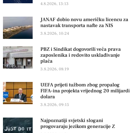
4.8.2026, 13:13
JANAF dobio novu američku licencu za
nastavak transporta nafte za NIS
3.8.2026, 10:24
PBZ i Sindikat dogovorili veća prava
zaposlenika i redovito usklađivanje
plaća
3.8.2026, 08:19
UEFA prijeti tužbom zbog propalog
FIFA-ina projekta vrijednog 20 milijardi
dolara
3.8.2026, 09:15
Najpoznatiji svjetski slogani
progovaraju jezikom generacije Z