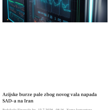
Azijske burze pale zbog novog vala napada
SAD-a na Iran
Redakcija Financije.hr
13.7.2026
08:16
Nema komentara