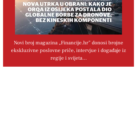
Novi broj magazina „Financije.hr” donosi brojne
ekskluzivne poslovne priče, intervjue i događaje iz
regije i svijeta…