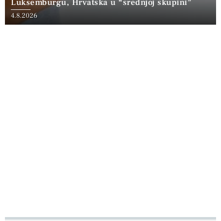
Luksemburgu, Hrvatska u “srednjoj skupini”
4.8.2026