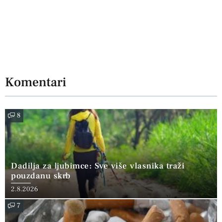
Komentari
8
Dadilja za ljubimce: Sve više vlasnika traži
pouzdanu skrb
2.8.2026
7