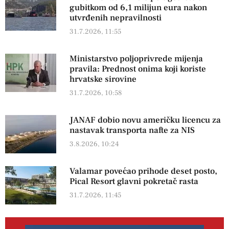
gubitkom od 6,1 milijun eura nakon
utvrđenih nepravilnosti
31.7.2026, 11:55
Ministarstvo poljoprivrede mijenja
pravila: Prednost onima koji koriste
hrvatske sirovine
31.7.2026, 10:58
JANAF dobio novu američku licencu za
nastavak transporta nafte za NIS
3.8.2026, 10:24
Valamar povećao prihode deset posto,
Pical Resort glavni pokretač rasta
31.7.2026, 11:45