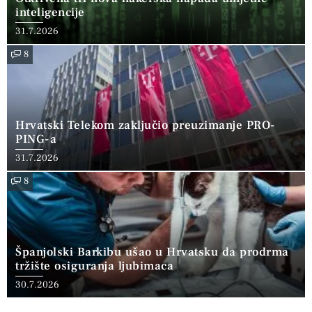
inteligencije
31.7.2026
8
Hrvatski Telekom zaključio preuzimanje PRO-
PING-a
31.7.2026
8
Španjolski Barkibu ušao u Hrvatsku da prodrma
tržište osiguranja ljubimaca
30.7.2026