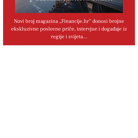
Novi broj magazina „Financije.hr” donosi brojne
ekskluzivne poslovne priče, intervjue i događaje iz
regije i svijeta…