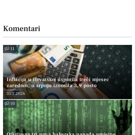
Komentari
11
Inflacija u Hrvatskoj usporila treći mjesec
zaredom, u srpnju iznosila 3,9 posto
31.7.2026
10
Otkrivena tri nova hakerska napada umjetne