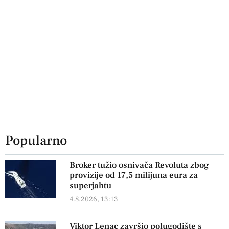
Popularno
Broker tužio osnivača Revoluta zbog
provizije od 17,5 milijuna eura za
superjahtu
4.8.2026, 13:13
Viktor Lenac završio polugodište s