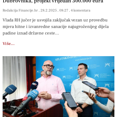
Dubrovnika, projekt vrijedan 300.000 eura
Redakcija Financije.hr
28.2.2025
08:27
4 komentara
Vlada RH jučer je usvojila zaključak vezan uz provedbu
mjera hitne i izvanredne sanacije najugroženijeg dijela
padine iznad državne ceste
Više…