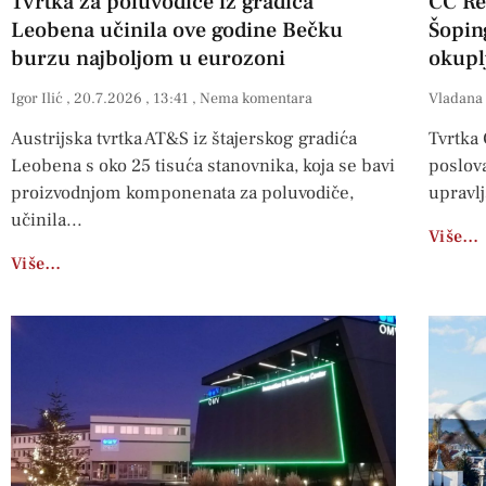
Tvrtka za poluvodiče iz gradića
CC Re
Leobena učinila ove godine Bečku
Šopin
burzu najboljom u eurozoni
okupl
Igor Ilić
20.7.2026
13:41
Nema komentara
Vladana
Austrijska tvrtka AT&S iz štajerskog gradića
Tvrtka 
Leobena s oko 25 tisuća stanovnika, koja se bavi
poslova
proizvodnjom komponenata za poluvodiče,
upravlj
učinila
Više…
Više…