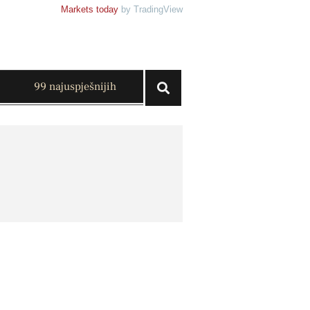
Markets today
by TradingView
99 najuspješnijih