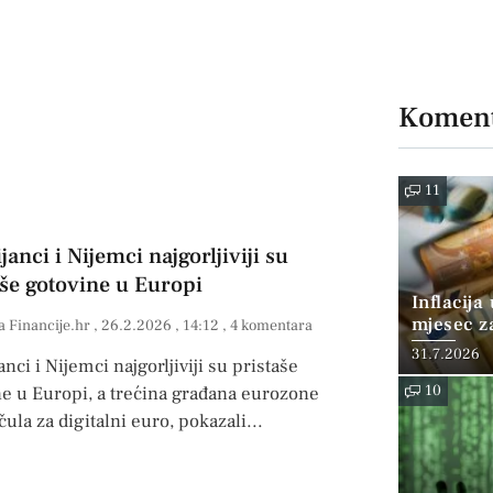
Koment
11
janci i Nijemci najgorljiviji su
aše gotovine u Europi
Inflacija
mjesec z
a Financije.hr
26.2.2026
14:12
4 komentara
posto
31.7.2026
anci i Nijemci najgorljiviji su pristaše
10
ne u Europi, a trećina građana eurozone
 čula za digitalni euro, pokazali