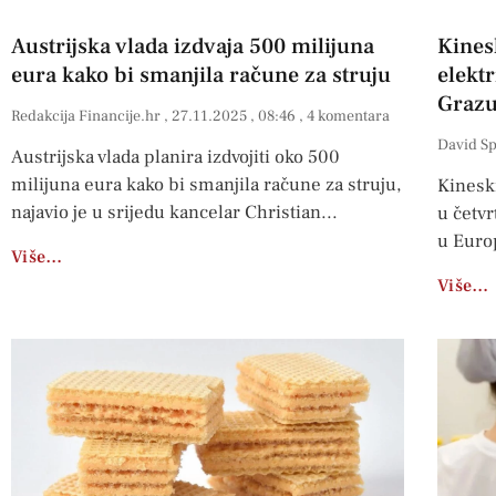
Austrijska vlada izdvaja 500 milijuna
Kines
eura kako bi smanjila račune za struju
elekt
Graz
Redakcija Financije.hr
27.11.2025
08:46
4 komentara
David S
Austrijska vlada planira izdvojiti oko 500
milijuna eura kako bi smanjila račune za struju,
Kinesk
najavio je u srijedu kancelar Christian
u četvr
u Euro
Više…
Više…