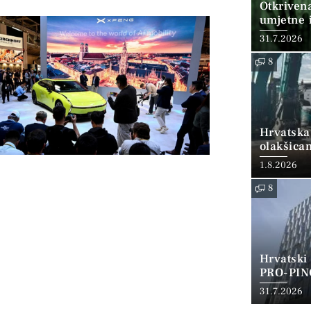
Otkriven
umjetne i
31.7.2026
8
Hrvatska
olakšica
1.8.2026
8
Hrvatski
PRO-PIN
31.7.2026