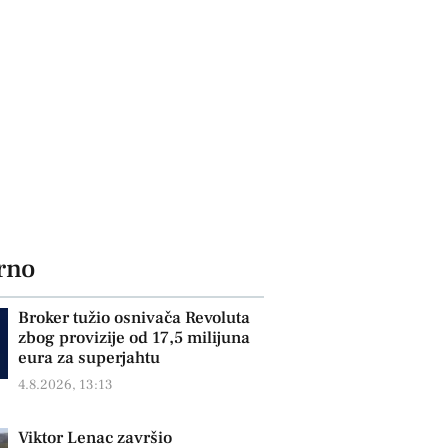
rno
Broker tužio osnivača Revoluta
zbog provizije od 17,5 milijuna
eura za superjahtu
4.8.2026, 13:13
Viktor Lenac završio