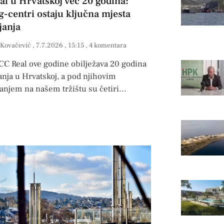
al u Hrvatskoj već 20 godina:
g-centri ostaju ključna mjesta
janja
 Kovačević
7.7.2026
15:15
4 komentara
CC Real ove godine obilježava 20 godina
nja u Hrvatskoj, a pod njihovim
anjem na našem tržištu su četiri