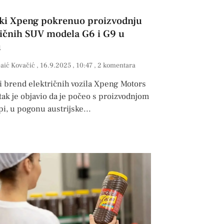
ki Xpeng pokrenuo proizvodnju
ričnih SUV modela G6 i G9 u
u
paić Kovačić
16.9.2025
10:47
2 komentara
i brend električnih vozila Xpeng Motors
tak je objavio da je počeo s proizvodnjom
pi, u pogonu austrijske