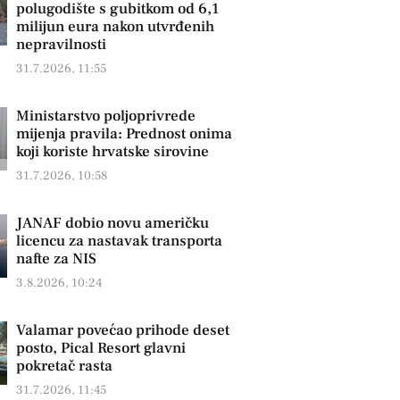
polugodište s gubitkom od 6,1
milijun eura nakon utvrđenih
nepravilnosti
31.7.2026, 11:55
Ministarstvo poljoprivrede
mijenja pravila: Prednost onima
koji koriste hrvatske sirovine
31.7.2026, 10:58
JANAF dobio novu američku
licencu za nastavak transporta
nafte za NIS
3.8.2026, 10:24
Valamar povećao prihode deset
posto, Pical Resort glavni
pokretač rasta
31.7.2026, 11:45