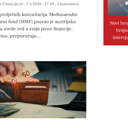
a Financije.hr
7.5.2026
17:28
2 komentara
proljetnih konzultacija, Međunarodni
rni fond (MMF) pozvao je austrijsku
Novi bro
a uvede red u svoje javne financije.
brojn
tno, preporučuju
intervj