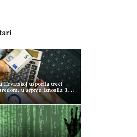
ari
 u Hrvatskoj usporila treći
aredom, u srpnju iznosila 3,9