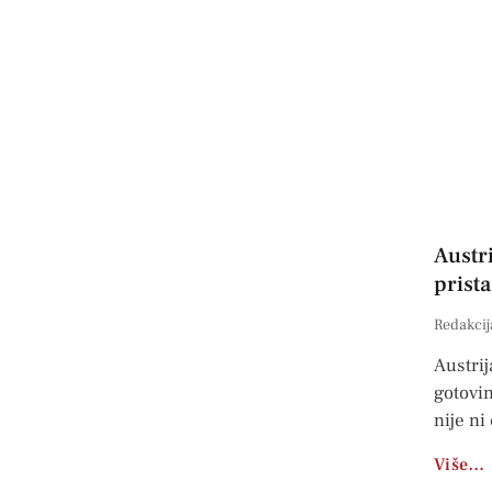
Austri
prist
Redakcij
Austrij
gotovi
nije ni
Više…