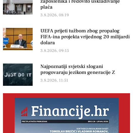
zaposlenika i redovito usklađivanje
plaća
3.8.2026, 08:19
UEFA prijeti tužbom zbog propalog
FIFA-ina projekta vrijednog 20 milijardi
dolara
3.8.2026, 09:15
Najpoznatiji svjetski slogani
progovaraju jezikom generacije Z
3.8.2026, 11:51