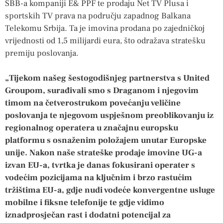
SBB-a kompaniji E& PPF te prodaju Net TV Plusa i
sportskih TV prava na području zapadnog Balkana
Telekomu Srbija. Ta je imovina prodana po zajedničkoj
vrijednosti od 1,5 milijardi eura, što odražava stratešku
premiju poslovanja.
„Tijekom našeg šestogodišnjeg partnerstva s United
Groupom, surađivali smo s Draganom i njegovim
timom na četverostrukom povećanju veličine
poslovanja te njegovom uspješnom preoblikovanju iz
regionalnog operatera u značajnu europsku
platformu s osnaženim položajem unutar Europske
unije. Nakon naše strateške prodaje imovine UG-a
izvan EU-a, tvrtka je danas fokusirani operater s
vodećim pozicijama na ključnim i brzo rastućim
tržištima EU-a, gdje nudi vodeće konvergentne usluge
mobilne i fiksne telefonije te gdje vidimo
iznadprosječan rast i dodatni potencijal za