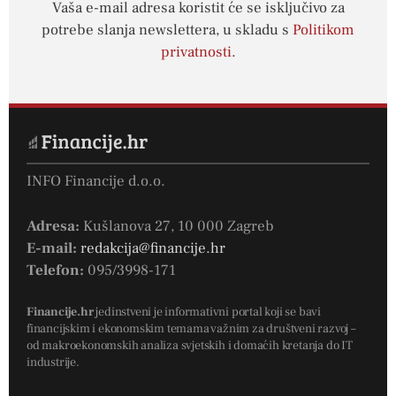
Vaša e-mail adresa koristit će se isključivo za
potrebe slanja newslettera, u skladu s
Politikom
privatnosti
.
INFO Financije d.o.o.
Adresa:
Kušlanova 27, 10 000 Zagreb
E-mail:
redakcija@financije.hr
Telefon:
095/3998-171
Financije.hr
jedinstveni je informativni portal koji se bavi
financijskim i ekonomskim temama važnim za društveni razvoj –
od makroekonomskih analiza svjetskih i domaćih kretanja do IT
industrije.