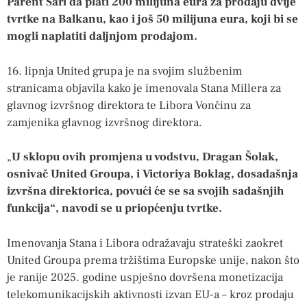
Parent Sarl da plati 200 milijuna eura za prodaju dvije
tvrtke na Balkanu, kao i još 50 milijuna eura, koji bi se
mogli naplatiti daljnjom prodajom.
16. lipnja United grupa je na svojim službenim
stranicama objavila kako je imenovala Stana Millera za
glavnog izvršnog direktora te Libora Vončinu za
zamjenika glavnog izvršnog direktora.
„
U sklopu ovih promjena u vodstvu, Dragan Šolak,
osnivač United Groupa, i Victoriya Boklag, dosadašnja
izvršna direktorica, povući će se sa svojih sadašnjih
funkcija“, navodi se u priopćenju tvrtke.
Imenovanja Stana i Libora odražavaju strateški zaokret
United Groupa prema tržištima Europske unije, nakon što
je ranije 2025. godine uspješno dovršena monetizacija
telekomunikacijskih aktivnosti izvan EU-a – kroz prodaju