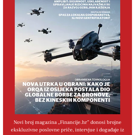
Novi broj magazina „Financije.hr” donosi brojne
ekskluzivne poslovne priče, intervjue i događaje iz