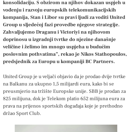
konsolidaciju. S obzirom na njihov dokazan uspjeh u
vođenju i razvoju europskih telekomunikacijskih
kompanija, Stan i Libor su pravi ljudi za voditi United
Group u sljedećoj fazi provedbe njegove strategije.
Zahvaljujemo Draganu i Victoriyi na njihovom
doprinosu u izgradnji tvrtke do njezine današnje
veličine i želimo im mnogo uspjeha u budućim
poslovnim pothvatima”, rekao je Nikos Stathopoulos,
predsjednik za Europu u kompaniji BC Partners.
United Group je u veljači objavio da je prodao dvije tvrtke
na Balkanu za ukupno 1,5 milijardi eura, kako bi se
preusmjerio na tržište Europske unije. SBB je prodan za
825 milijuna, dok je Telekom platio 652 milijuna eura za
prava na prijenos sportskih događaja koje je prethodno
držao Sport Club.