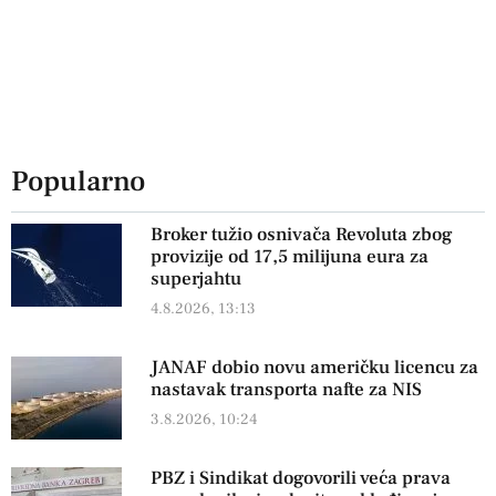
Popularno
Broker tužio osnivača Revoluta zbog
provizije od 17,5 milijuna eura za
superjahtu
4.8.2026, 13:13
JANAF dobio novu američku licencu za
nastavak transporta nafte za NIS
3.8.2026, 10:24
PBZ i Sindikat dogovorili veća prava