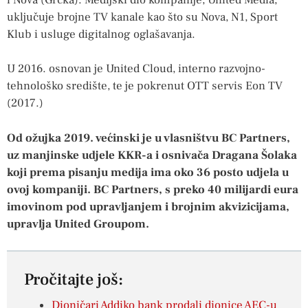
uključuje brojne TV kanale kao što su Nova, N1, Sport
Klub i usluge digitalnog oglašavanja.
U 2016. osnovan je United Cloud, interno razvojno-
tehnološko središte, te je pokrenut OTT servis Eon TV
(2017.)
Od ožujka 2019. većinski je u vlasništvu BC Partners,
uz manjinske udjele KKR-a i osnivača Dragana Šolaka
koji prema pisanju medija ima oko 36 posto udjela u
ovoj kompaniji. BC Partners, s preko 40 milijardi eura
imovinom pod upravljanjem i brojnim akvizicijama,
upravlja United Groupom.
Pročitajte još:
Dioničari Addiko bank prodali dionice AEC-u