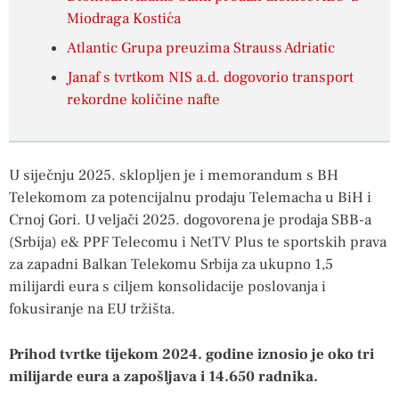
Miodraga Kostića
Atlantic Grupa preuzima Strauss Adriatic
Janaf s tvrtkom NIS a.d. dogovorio transport
rekordne količine nafte
U siječnju 2025. sklopljen je i memorandum s BH
Telekomom za potencijalnu prodaju Telemacha u BiH i
Crnoj Gori. U veljači 2025. dogovorena je prodaja SBB-a
(Srbija) e& PPF Telecomu i NetTV Plus te sportskih prava
za zapadni Balkan Telekomu Srbija za ukupno 1,5
milijardi eura s ciljem konsolidacije poslovanja i
fokusiranje na EU tržišta.
Prihod tvrtke tijekom 2024. godine iznosio je oko tri
milijarde eura a zapošljava i 14.650 radnika.