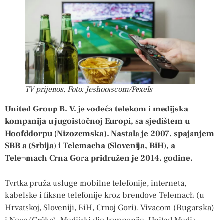
TV prijenos, Foto: Jeshootscom/Pexels
United Group B. V. je vodeća telekom i medijska
kompanija u jugoistočnoj Europi, sa sjedištem u
Hoofddorpu (Nizozemska). Nastala je 2007. spajanjem
SBB a (Srbija) i Telemacha (Slovenija, BiH), a
Tele¬mach Crna Gora pridružen je 2014. godine.
Tvrtka pruža usluge mobilne telefonije, interneta,
kabelske i fiksne telefonije kroz brendove Telemach (u
Hrvatskoj, Sloveniji, BiH, Crnoj Gori), Vivacom (Bugarska)
i Nova (Grčka). Medijski dio kompanije, United Media,