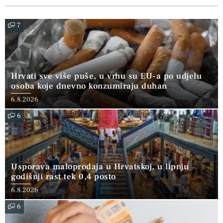
7
Hrvati sve više puše, u vrhu su EU-a po udjelu
osoba koje dnevno konzumiraju duhan
6.8.2026
6
Usporava maloprodaja u Hrvatskoj, u lipnju
godišnji rast tek 0,4 posto
6.8.2026
6