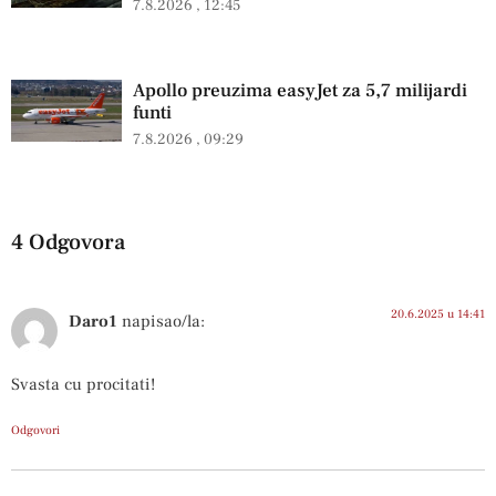
7.8.2026
12:45
Apollo preuzima easyJet za 5,7 milijardi
funti
7.8.2026
09:29
4 Odgovora
20.6.2025 u 14:41
Daro1
napisao/la:
Svasta cu procitati!
Odgovori