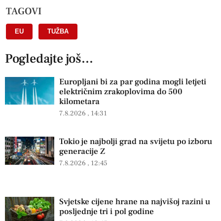
TAGOVI
EU
,
TUŽBA
Pogledajte još...
Europljani bi za par godina mogli letjeti
električnim zrakoplovima do 500
kilometara
7.8.2026
14:31
Tokio je najbolji grad na svijetu po izboru
generacije Z
7.8.2026
12:45
Svjetske cijene hrane na najvišoj razini u
posljednje tri i pol godine