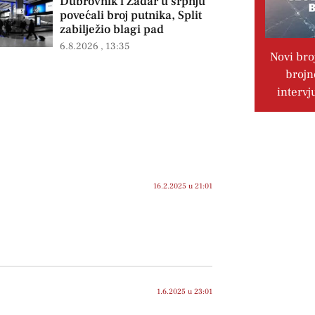
Dubrovnik i Zadar u srpnju
povećali broj putnika, Split
zabilježio blagi pad
6.8.2026
13:35
Novi bro
brojn
intervj
16.2.2025 u 21:01
1.6.2025 u 23:01