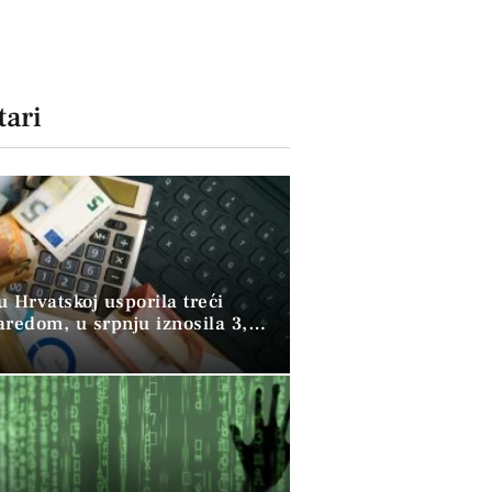
ari
 u Hrvatskoj usporila treći
aredom, u srpnju iznosila 3,9