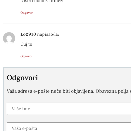
Nista cudno za Kineze
Odgovori
Lo2910
napisao/la:
Cuj to
Odgovori
Odgovori
Vaša adresa e-pošte neće biti objavljena.
Obavezna polja 