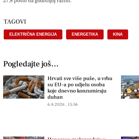
27,8 posto na godišnjoj razini.
TAGOVI
ELEKTRIČNA ENERGIJA
,
ENERGETIKA
,
KINA
Pogledajte još...
Hrvati sve više puše, u vrhu
su EU-a po udjelu osoba
koje dnevno konzumiraju
duhan
6.8.2026
15:56