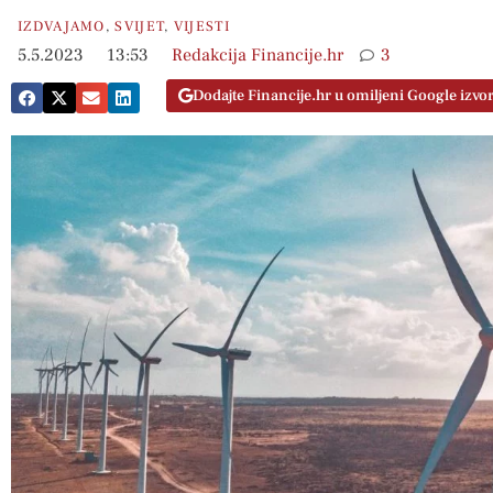
IZDVAJAMO
,
SVIJET
,
VIJESTI
5.5.2023
13:53
Redakcija Financije.hr
3
Dodajte Financije.hr u omiljeni Google izvo