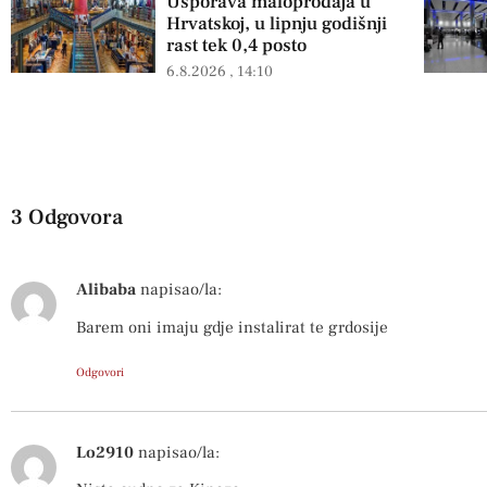
Usporava maloprodaja u
Hrvatskoj, u lipnju godišnji
rast tek 0,4 posto
6.8.2026
14:10
3 Odgovora
Alibaba
napisao/la:
Barem oni imaju gdje instalirat te grdosije
Odgovori
Lo2910
napisao/la: