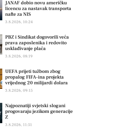
JANAF dobio novu američku
licencu za nastavak transporta
nafte za NIS
3.8.2026, 10:24
PBZ i Sindikat dogovorili veća
prava zaposlenika i redovito
usklađivanje plaća
3.8.2026, 08:19
UEFA prijeti tužbom zbog
propalog FIFA-ina projekta
vrijednog 20 milijardi dolara
3.8.2026, 09:15
Najpoznatiji svjetski slogani
progovaraju jezikom generacije
Z
3.8.2026, 11:51