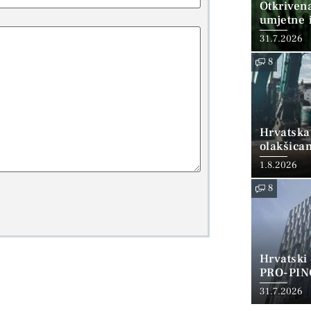
Otkriven
umjetne i
31.7.2026
8
Hrvatska
olakšica
1.8.2026
8
Hrvatski
PRO-PIN
31.7.2026