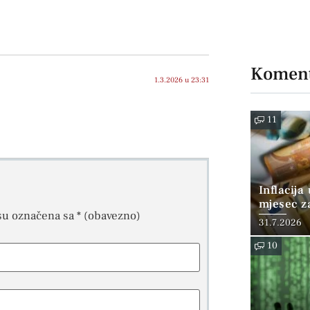
Koment
1.3.2026 u 23:31
11
Inflacija
mjesec z
su označena sa
* (obavezno)
posto
31.7.2026
10