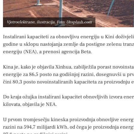
Vjetroelektrane, ilustracija, Foto: Unsplash.com
Instalirani kapaciteti za obnovljivu energiju u Kini doživje
godine u sklopu nastojanja zemlje da postigne zelenu tranzi
energiju (NEA), a prenosi agencija Beta.
Kina je, kako je objavila Xinhua, zabilježila porast novoinst
energije za 86,5 posto na godišnjoj razini, dosegnuvši u prv
čini 80,3 posto novoinstaliranih kapaciteta za proizvodnju e
Do kraja ožujka instalirani kapacitet obnovljivih izvora ene
kilovata, objavila je NEA.
U prvom tromjesečju kineska proizvodnja obnovljive energij
razini na 594,7 milijardi kWh, od čega je proizvodnja energi