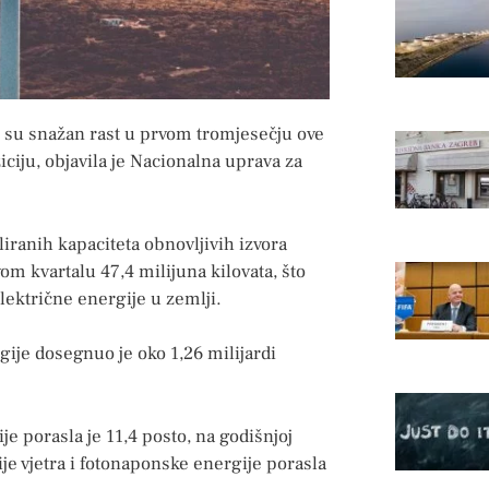
li su snažan rast u prvom tromjesečju ove
ciju, objavila je Nacionalna uprava za
aliranih kapaciteta obnovljivih izvora
om kvartalu 47,4 milijuna kilovata, što
lektrične energije u zemlji.
rgije dosegnuo je oko 1,26 milijardi
e porasla je 11,4 posto, na godišnjoj
je vjetra i fotonaponske energije porasla