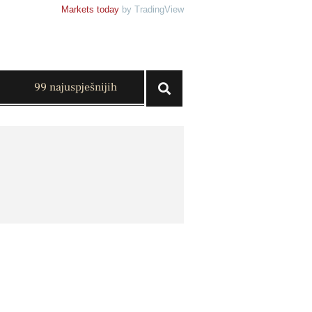
Markets today
by TradingView
99 najuspješnijih