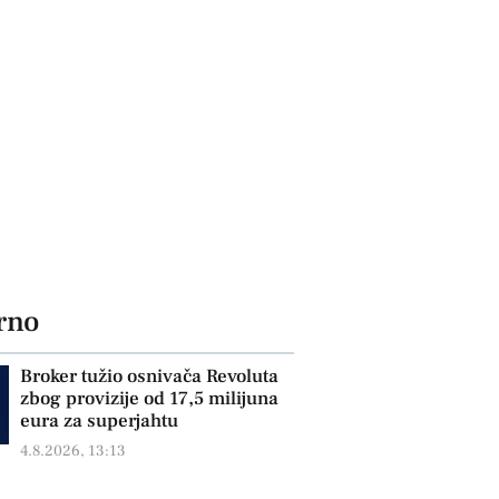
rno
Broker tužio osnivača Revoluta
zbog provizije od 17,5 milijuna
eura za superjahtu
4.8.2026, 13:13