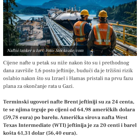
Naftni tanker u luci, Foto: Stockcake.com
Cijene nafte u petak su niže nakon što su i prethodnog
dana završile 1,6 posto jeftinije, budući da je tržišni rizik
oslabio nakon što su Izrael i Hamas pristali na prvu fazu
plana za okončanje rata u Gazi.
Terminski ugovori nafte Brent jeftiniji su za 24 centa,
te se njima trguje po cijeni od 64,98 američkih dolara
(59,78 eura) po barelu. Američka sirova nafta West
Texas Intermediate (WTI) jeftinija je za 20 centi i barel
košta 61,31 dolar (56,40 eura).