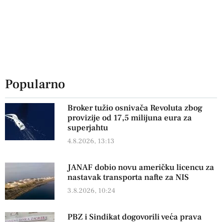
Popularno
Broker tužio osnivača Revoluta zbog
provizije od 17,5 milijuna eura za
superjahtu
4.8.2026, 13:13
JANAF dobio novu američku licencu za
nastavak transporta nafte za NIS
3.8.2026, 10:24
PBZ i Sindikat dogovorili veća prava