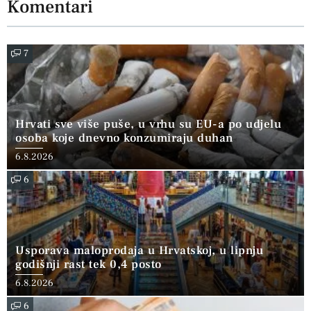
Komentari
7
Hrvati sve više puše, u vrhu su EU-a po udjelu
osoba koje dnevno konzumiraju duhan
6.8.2026
6
Usporava maloprodaja u Hrvatskoj, u lipnju
godišnji rast tek 0,4 posto
6.8.2026
6