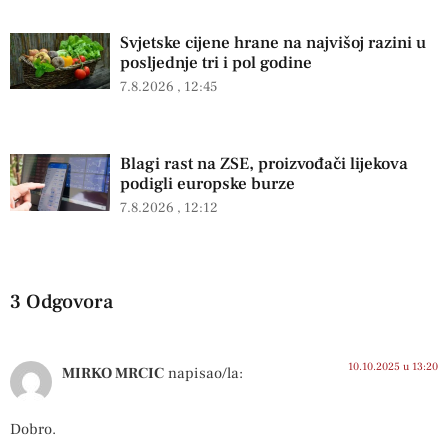
Svjetske cijene hrane na najvišoj razini u
posljednje tri i pol godine
7.8.2026
12:45
Blagi rast na ZSE, proizvođači lijekova
podigli europske burze
7.8.2026
12:12
3 Odgovora
10.10.2025 u 13:20
MIRKO MRCIC
napisao/la:
Dobro.