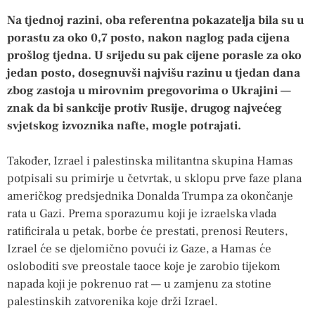
Na tjednoj razini, oba referentna pokazatelja bila su u
porastu za oko 0,7 posto, nakon naglog pada cijena
prošlog tjedna. U srijedu su pak cijene porasle za oko
jedan posto, dosegnuvši najvišu razinu u tjedan dana
zbog zastoja u mirovnim pregovorima o Ukrajini —
znak da bi sankcije protiv Rusije, drugog najvećeg
svjetskog izvoznika nafte, mogle potrajati.
Također, Izrael i palestinska militantna skupina Hamas
potpisali su primirje u četvrtak, u sklopu prve faze plana
američkog predsjednika Donalda Trumpa za okončanje
rata u Gazi. Prema sporazumu koji je izraelska vlada
ratificirala u petak, borbe će prestati, prenosi Reuters,
Izrael će se djelomično povući iz Gaze, a Hamas će
osloboditi sve preostale taoce koje je zarobio tijekom
napada koji je pokrenuo rat — u zamjenu za stotine
palestinskih zatvorenika koje drži Izrael.