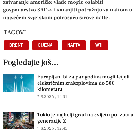
zatvaranje američke vlade moglo oslabiti
gospodarstvo SAD-a i smanjiti potražnju za naftom u
najvećem svjetskom potrošaču sirove nafte.
TAGOVI
BRENT
,
CIJENA
,
NAFTA
,
WTI
Pogledajte još...
Europljani bi za par godina mogli letjeti
električnim zrakoplovima do 500
kilometara
7.8.2026
14:31
Tokio je najbolji grad na svijetu po izboru
generacije Z
7.8.2026
12:45