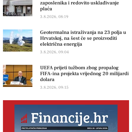
zaposlenika i redovito usklađivanje
plaća
3.8.2026, 08:19
Geotermalna istraživanja na 23 polja u
Hrvatskoj, na šest će se proizvoditi
električna energija
3.8.2026, 09:04
UEFA prijeti tužbom zbog propalog
FIFA-ina projekta vrijednog 20 milijardi
dolara
3.8.2026, 09:15