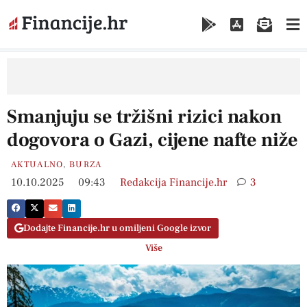
Smanjuju se tržišni rizici nakon
dogovora o Gazi, cijene nafte niže
AKTUALNO
,
BURZA
10.10.2025
09:43
Redakcija Financije.hr
3
Dodajte Financije.hr u omiljeni Google izvor
Više