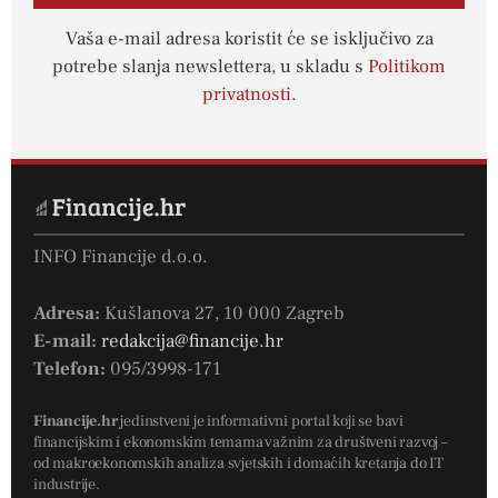
Vaša e-mail adresa koristit će se isključivo za
potrebe slanja newslettera, u skladu s
Politikom
privatnosti
.
INFO Financije d.o.o.
Adresa:
Kušlanova 27, 10 000 Zagreb
E-mail:
redakcija@financije.hr
Telefon:
095/3998-171
Financije.hr
jedinstveni je informativni portal koji se bavi
financijskim i ekonomskim temama važnim za društveni razvoj –
od makroekonomskih analiza svjetskih i domaćih kretanja do IT
industrije.