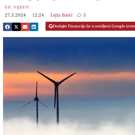
EU
,
VIJESTI
27.3.2024
12:24
Lejla Barić
3
Dodajte Financije.hr u omiljeni Google izvo