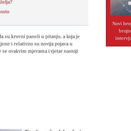
 želja?
posto
Novi bro
brojn
a su krovni paneli u pitanju, a koja je
intervj
ene i relativno su novija pojava u
 te se ovakvim mjerama i vjetar nastoji