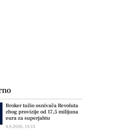
rno
Broker tužio osnivača Revoluta
zbog provizije od 17,5 milijuna
eura za superjahtu
4.8.2026, 13:13