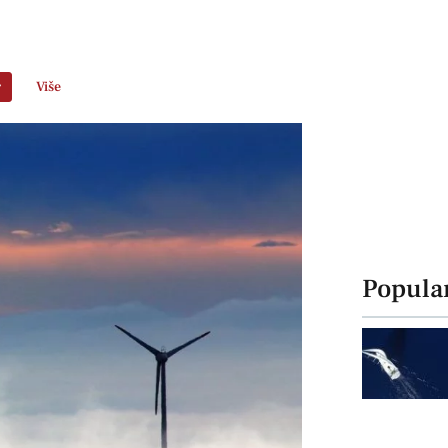
r
Više
Popula