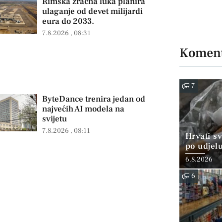
Rimska zračna luka planira
ulaganje od devet milijardi
eura do 2033.
7.8.2026
08:31
Koment
7
ByteDance trenira jedan od
najvećih AI modela na
svijetu
7.8.2026
08:11
Hrvati s
po udjel
konzumi
6.8.2026
6