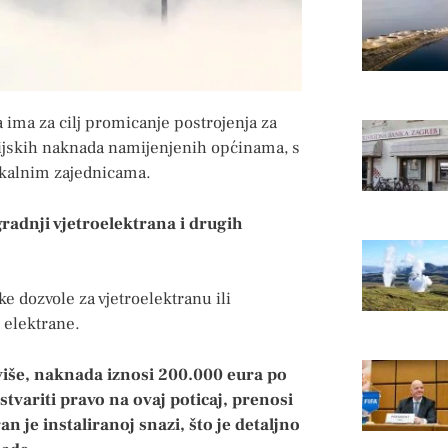
a ima za cilj promicanje postrojenja za
cijskih naknada namijenjenih općinama, s
okalnim zajednicama.
gradnji vjetroelektrana i drugih
 dozvole za vjetroelektranu ili
 elektrane.
više, naknada iznosi 200.000 eura po
ariti pravo na ovaj poticaj, prenosi
an je instaliranoj snazi, što je detaljno