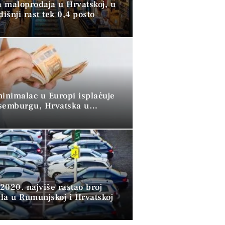
 maloprodaja u Hrvatskoj, u
dišnji rast tek 0,4 posto
minimalac u Europi isplaćuje
semburgu, Hrvatska u
 skupini”
2020. najviše rastao broj
la u Rumunjskoj i Hrvatskoj