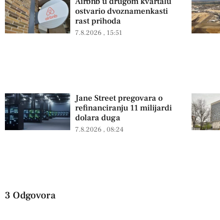
Airbnb u drugom kvartalu
ostvario dvoznamenkasti
rast prihoda
7.8.2026
15:51
Jane Street pregovara o
refinanciranju 11 milijardi
dolara duga
7.8.2026
08:24
3 Odgovora