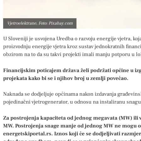
Vjetroelektrane, Foto: Pixabay.com
U Sloveniji je usvojena Uredba o razvoju energije vjetra, koj
proizvodnju energije vjetra kroz sustav jednokratnih finan
obzirom na to da su takvi projekti imali manju potporu u l
Financijskim poticajem država želi podržati općine u iz
projekata kako bi se i njihov broj u zemlji povećao.
Naknada se dodjeljuje općinama nakon izdavanja građevinske
pojedinačni vjetrogenerator, u odnosu na instaliranu snagu
Za postrojenja kapaciteta od jednog megavata (MW) ili 
MW. Postrojenja snage manje od jednog MW ne mogu ostv
energetskiportal.rs. Iznos koji će se dodjeljivati razmjer