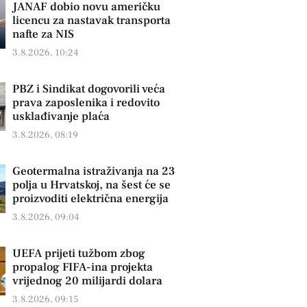
JANAF dobio novu američku
licencu za nastavak transporta
nafte za NIS
3.8.2026, 10:24
PBZ i Sindikat dogovorili veća
prava zaposlenika i redovito
usklađivanje plaća
3.8.2026, 08:19
Geotermalna istraživanja na 23
polja u Hrvatskoj, na šest će se
proizvoditi električna energija
3.8.2026, 09:04
UEFA prijeti tužbom zbog
propalog FIFA-ina projekta
vrijednog 20 milijardi dolara
3.8.2026, 09:15