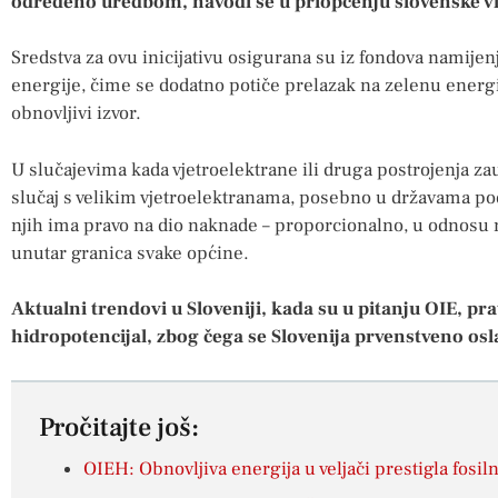
određeno uredbom, navodi se u priopćenju slovenske v
Sredstva za ovu inicijativu osigurana su iz fondova namije
energije, čime se dodatno potiče prelazak na zelenu energij
obnovljivi izvor.
U slučajevima kada vjetroelektrane ili druga postrojenja zauz
slučaj s velikim vjetroelektranama, posebno u državama pod
njih ima pravo na dio naknade – proporcionalno, u odnosu n
unutar granica svake općine.
Aktualni trendovi u Sloveniji, kada su u pitanju OIE, pr
hidropotencijal, zbog čega se Slovenija prvenstveno osla
Pročitajte još:
OIEH: Obnovljiva energija u veljači prestigla fosil