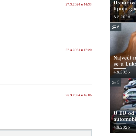
Usporava
27.3.2024 u 14:33
lipnju go
6.8.2026
6
27.3.2024 u 17:20
Najveći 
se u Luk
“srednjoj
4.8.2026
5
28.3.2024 u 16:06
U EU od 
automobi
4.8.2026