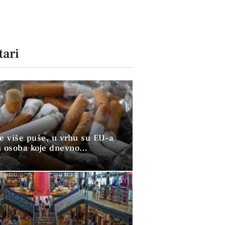
ari
ve više puše, u vrhu su EU-a
u osoba koje dnevno
raju duhan