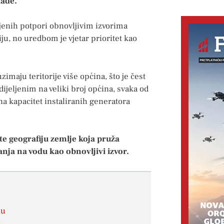
lade.
njenih potpori obnovljivim izvorima
u, no uredbom je vjetar prioritet kao
imaju teritorije više općina, što je čest
ijeljenim na veliki broj općina, svaka od
a kapacitet instaliranih generatora
ate geografiju zemlje koja pruža
nja na vodu kao obnovljivi izvor.
nu