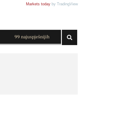
Markets today
by TradingView
99 najuspješnijih