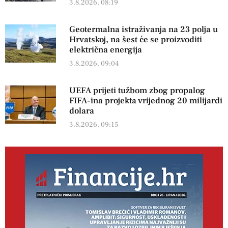
3.8.2026, 08:19
Geotermalna istraživanja na 23 polja u
Hrvatskoj, na šest će se proizvoditi
električna energija
3.8.2026, 09:04
UEFA prijeti tužbom zbog propalog
FIFA-ina projekta vrijednog 20 milijardi
dolara
3.8.2026, 09:15