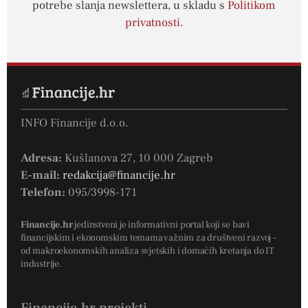
potrebe slanja newslettera, u skladu s
Politikom
privatnosti
.
INFO Financije d.o.o.
Adresa:
Kušlanova 27, 10 000 Zagreb
E-mail:
redakcija@financije.hr
Telefon:
095/3998-171
Financije.hr
jedinstveni je informativni portal koji se bavi
financijskim i ekonomskim temama važnim za društveni razvoj –
od makroekonomskih analiza svjetskih i domaćih kretanja do IT
industrije.