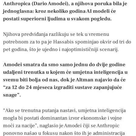
Anthropica (Dario Amodei), a njihova poruka bila je
jednoglasna: kroz nekoliko godina AI modeli će
postati superiorni ljudima u svakom pogledu.
Njihova predviđanja razlikuju se tek u vremenu
potrebnom za to pa je Hassabis spominjao okvir od tri do
pet godina, što je ujedno i najoptimističniji scenarij.
Amodei smatra da smo samo jednu do dvije godine
udaljeni trenutka u kojem će umjetna inteligencija u
svemu biti bolja od nas, dok je Altman najavio da će
“za 12 do 24 mjeseca izgraditi sustave zapanjujuće
snage”.
“Ako se trenutna putanja nastavi, umjetna inteligencija
mogla bi postati dominantan izvor ekonomske i vojne
moći za nacije”, naglasio je Amodei čiji se Anthropic
ponovno našao u fokusu nakon što ih je administracija