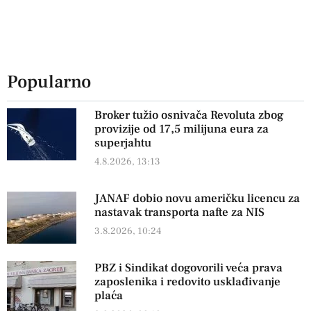
Popularno
Broker tužio osnivača Revoluta zbog
provizije od 17,5 milijuna eura za
superjahtu
4.8.2026, 13:13
JANAF dobio novu američku licencu za
nastavak transporta nafte za NIS
3.8.2026, 10:24
PBZ i Sindikat dogovorili veća prava
zaposlenika i redovito usklađivanje
plaća