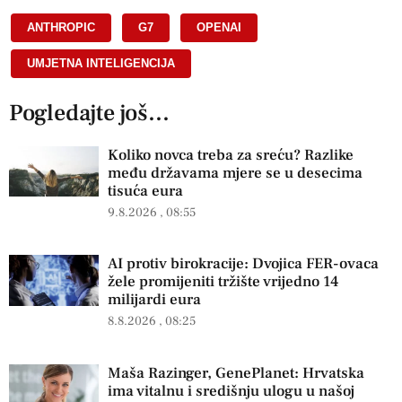
ANTHROPIC
,
G7
,
OPENAI
,
UMJETNA INTELIGENCIJA
Pogledajte još...
Koliko novca treba za sreću? Razlike
među državama mjere se u desecima
tisuća eura
9.8.2026
08:55
AI protiv birokracije: Dvojica FER-ovaca
žele promijeniti tržište vrijedno 14
milijardi eura
8.8.2026
08:25
Maša Razinger, GenePlanet: Hrvatska
ima vitalnu i središnju ulogu u našoj