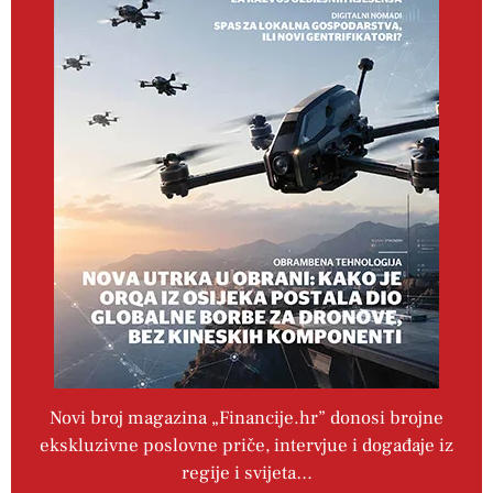
Novi broj magazina „Financije.hr” donosi brojne
ekskluzivne poslovne priče, intervjue i događaje iz
regije i svijeta…