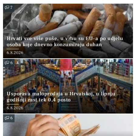
7
Hrvati sve više puše, u vrhu su EU-a po udjelu
osoba koje dnevno konzumiraju duhan
6.8.2026
6
Usporava maloprodaja u Hrvatskoj, u lipnju
godišnji rast tek 0,4 posto
6.8.2026
6