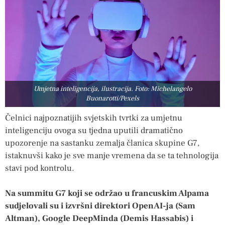
Umjetna inteligencija, ilustracija. Foto: Michelangelo
Buonarotti/Pexels
Čelnici najpoznatijih svjetskih tvrtki za umjetnu
inteligenciju ovoga su tjedna uputili dramatično
upozorenje na sastanku zemalja članica skupine G7,
istaknuvši kako je sve manje vremena da se ta tehnologija
stavi pod kontrolu.
Na summitu G7 koji se održao u francuskim Alpama
sudjelovali su i izvršni direktori OpenAI-ja (Sam
Altman), Google DeepMinda (Demis Hassabis) i