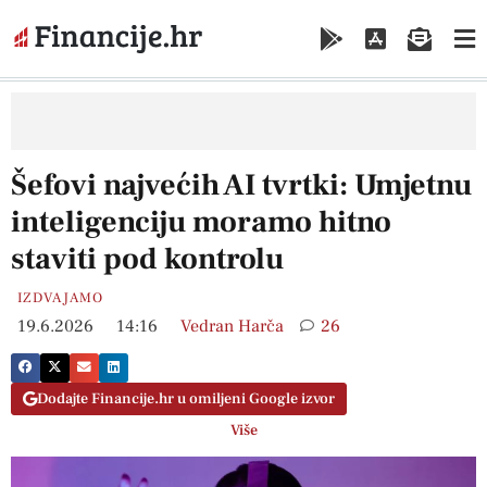
Šefovi najvećih AI tvrtki: Umjetnu
inteligenciju moramo hitno
staviti pod kontrolu
IZDVAJAMO
19.6.2026
14:16
Vedran Harča
26
Dodajte Financije.hr u omiljeni Google izvor
Više