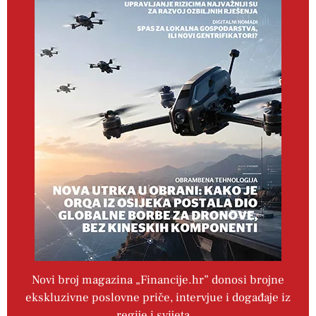
Novi broj magazina „Financije.hr” donosi brojne
ekskluzivne poslovne priče, intervjue i događaje iz
regije i svijeta…