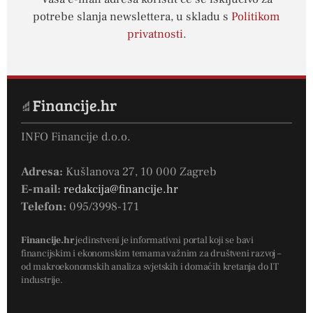
potrebe slanja newslettera, u skladu s
Politikom
privatnosti
.
INFO Financije d.o.o.
Adresa:
Kušlanova 27, 10 000 Zagreb
E-mail:
redakcija@financije.hr
Telefon:
095/3998-171
Financije.hr
jedinstveni je informativni portal koji se bavi
financijskim i ekonomskim temama važnim za društveni razvoj –
od makroekonomskih analiza svjetskih i domaćih kretanja do IT
industrije.