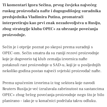
Ti komentari Igora Sečina, prvog čovjeka najvećeg
ruskog proizvođača nafte i dugogodišnjeg suradnika
predsjednika Vladimira Putina, promatrači
interpretiraju kao prvi znak nezadovoljstva u Rusiju,
zbog strategije kluba OPEC+ za ubrzanje povećanja
proizvodnje.
Sečin je i otprije poznat po skepsi prema suradnji s
OPEC-om. Sečin smatra da su raniji rezovi proizvodnje
koje je dogovorio taj klub zemalja izvornica nafte
potaknuli rast proizvodnje u SAD-u, koji je u posljednjih
nekoliko godina postao najveći svjetski proizvođač nafte.
Prema upućenim izvorima iz tog sektora koje navodi
Reuters Rusija je već izražavala zabrinutost na sastancima
OPEC+ zbog bržeg povećanja proizvodnje nego što je bilo
planirano – iako je u konačnici podržala takvu odluku.