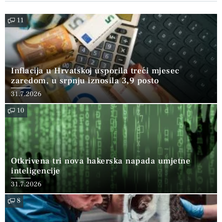
11
Inflacija u Hrvatskoj usporila treći mjesec
zaredom, u srpnju iznosila 3,9 posto
31.7.2026
10
Otkrivena tri nova hakerska napada umjetne
inteligencije
31.7.2026
8