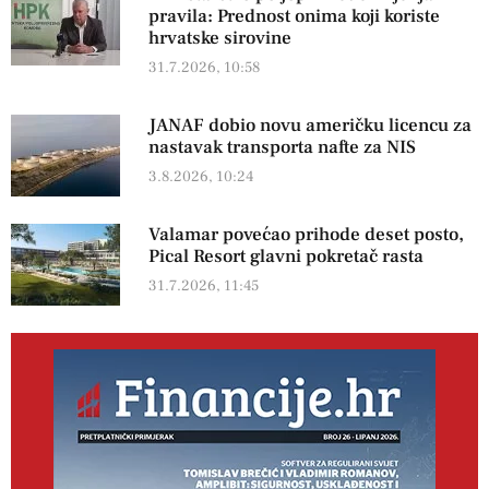
pravila: Prednost onima koji koriste
hrvatske sirovine
31.7.2026, 10:58
JANAF dobio novu američku licencu za
nastavak transporta nafte za NIS
3.8.2026, 10:24
Valamar povećao prihode deset posto,
Pical Resort glavni pokretač rasta
31.7.2026, 11:45