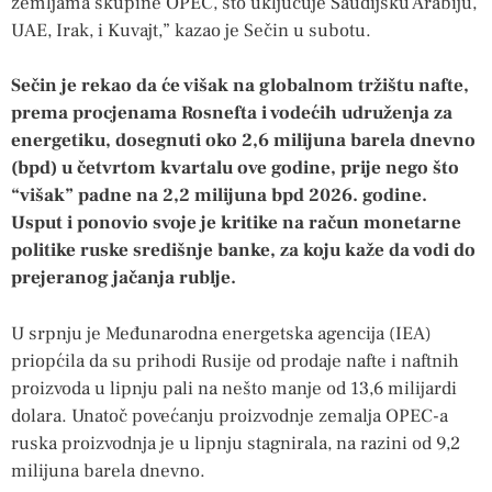
zemljama skupine OPEC, što uključuje Saudijsku Arabiju,
UAE, Irak, i Kuvajt,” kazao je Sečin u subotu.
Sečin je rekao da će višak na globalnom tržištu nafte,
prema procjenama Rosnefta i vodećih udruženja za
energetiku, dosegnuti oko 2,6 milijuna barela dnevno
(bpd) u četvrtom kvartalu ove godine, prije nego što
“višak” padne na 2,2 milijuna bpd 2026. godine.
Usput i ponovio svoje je kritike na račun monetarne
politike ruske središnje banke, za koju kaže da vodi do
prejeranog jačanja rublje.
U srpnju je Međunarodna energetska agencija (IEA)
priopćila da su prihodi Rusije od prodaje nafte i naftnih
proizvoda u lipnju pali na nešto manje od 13,6 milijardi
dolara. Unatoč povećanju proizvodnje zemalja OPEC-a
ruska proizvodnja je u lipnju stagnirala, na razini od 9,2
milijuna barela dnevno.