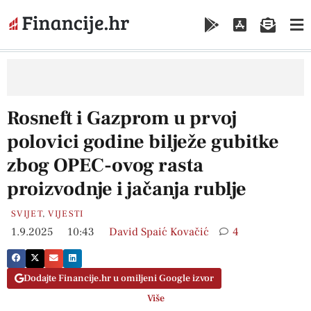
Rosneft i Gazprom u prvoj
polovici godine bilježe gubitke
zbog OPEC-ovog rasta
proizvodnje i jačanja rublje
SVIJET
,
VIJESTI
1.9.2025
10:43
David Spaić Kovačić
4
Dodajte Financije.hr u omiljeni Google izvor
Više