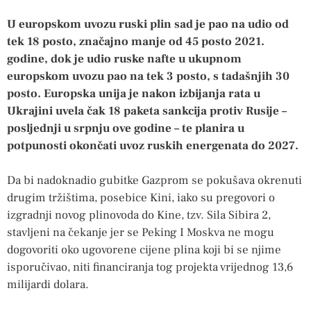
U europskom uvozu ruski plin sad je pao na udio od
tek 18 posto, značajno manje od 45 posto 2021.
godine, dok je udio ruske nafte u ukupnom
europskom uvozu pao na tek 3 posto, s tadašnjih 30
posto. Europska unija je nakon izbijanja rata u
Ukrajini uvela čak 18 paketa sankcija protiv Rusije –
posljednji u srpnju ove godine – te planira u
potpunosti okončati uvoz ruskih energenata do 2027.
Da bi nadoknadio gubitke Gazprom se pokušava okrenuti
drugim tržištima, posebice Kini, iako su pregovori o
izgradnji novog plinovoda do Kine, tzv. Sila Sibira 2,
stavljeni na čekanje jer se Peking I Moskva ne mogu
dogovoriti oko ugovorene cijene plina koji bi se njime
isporučivao, niti financiranja tog projekta vrijednog 13,6
milijardi dolara.