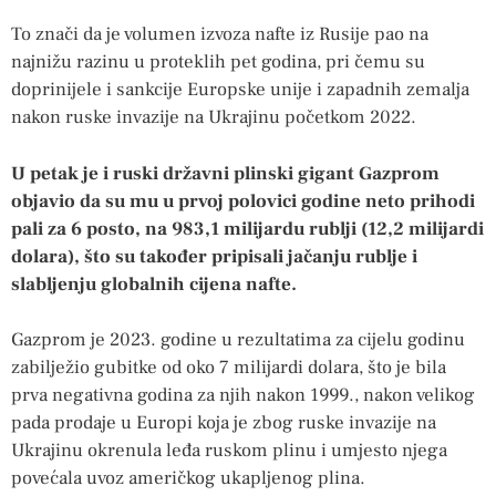
To znači da je volumen izvoza nafte iz Rusije pao na
najnižu razinu u proteklih pet godina, pri čemu su
doprinijele i sankcije Europske unije i zapadnih zemalja
nakon ruske invazije na Ukrajinu početkom 2022.
U petak je i ruski državni plinski gigant Gazprom
objavio da su mu u prvoj polovici godine neto prihodi
pali za 6 posto, na 983,1 milijardu rublji (12,2 milijardi
dolara), što su također pripisali jačanju rublje i
slabljenju globalnih cijena nafte.
Gazprom je 2023. godine u rezultatima za cijelu godinu
zabilježio gubitke od oko 7 milijardi dolara, što je bila
prva negativna godina za njih nakon 1999., nakon velikog
pada prodaje u Europi koja je zbog ruske invazije na
Ukrajinu okrenula leđa ruskom plinu i umjesto njega
povećala uvoz američkog ukapljenog plina.