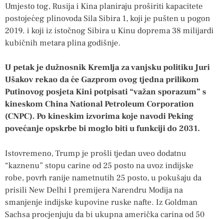
Umjesto tog, Rusija i Kina planiraju proširiti kapacitete
postojećeg plinovoda Sila Sibira 1, koji je pušten u pogon
2019. i koji iz istočnog Sibira u Kinu doprema 38 milijardi
kubičnih metara plina godišnje.
U petak je dužnosnik Kremlja za vanjsku politiku Juri
Ušakov rekao da će Gazprom ovog tjedna prilikom
Putinovog posjeta Kini potpisati “važan sporazum” s
kineskom China National Petroleum Corporation
(CNPC). Po kineskim izvorima koje navodi Peking
povećanje opskrbe bi moglo biti u funkciji do 2031.
Istovremeno, Trump je prošli tjedan uveo dodatnu
“kaznenu” stopu carine od 25 posto na uvoz indijske
robe, povrh ranije nametnutih 25 posto, u pokušaju da
prisili New Delhi I premijera Narendru Modija na
smanjenje indijske kupovine ruske nafte. Iz Goldman
Sachsa procjenjuju da bi ukupna američka carina od 50