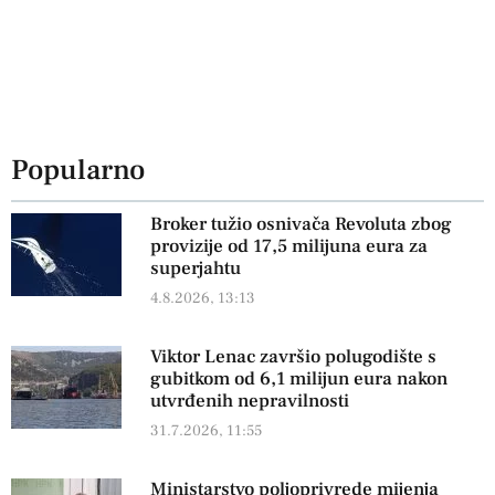
Popularno
Broker tužio osnivača Revoluta zbog
provizije od 17,5 milijuna eura za
superjahtu
4.8.2026, 13:13
Viktor Lenac završio polugodište s
gubitkom od 6,1 milijun eura nakon
utvrđenih nepravilnosti
31.7.2026, 11:55
Ministarstvo poljoprivrede mijenja