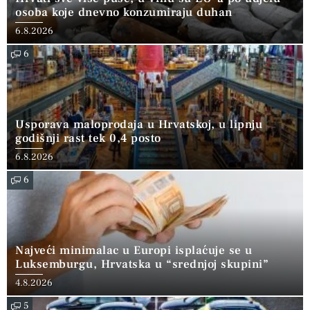
osoba koje dnevno konzumiraju duhan
6.8.2026
6
Usporava maloprodaja u Hrvatskoj, u lipnju
godišnji rast tek 0,4 posto
6.8.2026
6
Najveći minimalac u Europi isplaćuje se u
Luksemburgu, Hrvatska u “srednjoj skupini”
4.8.2026
5