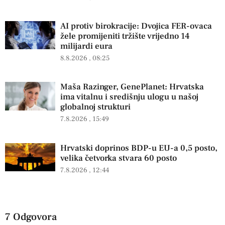
AI protiv birokracije: Dvojica FER-ovaca
žele promijeniti tržište vrijedno 14
milijardi eura
8.8.2026
08:25
Maša Razinger, GenePlanet: Hrvatska
ima vitalnu i središnju ulogu u našoj
globalnoj strukturi
7.8.2026
15:49
Hrvatski doprinos BDP-u EU-a 0,5 posto,
velika četvorka stvara 60 posto
7.8.2026
12:44
7 Odgovora