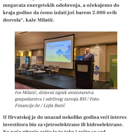
megavata energetskih odobrenja, a očekujemo do
kraja godine da ćemo izdati još barem 2.000 ovih
dozvola“, kaže Milatić.
Ivo Milatić, državni tajnik ministarstva
gospodarstva i održivog razvoja RH / Foto:
Financije.hr / Lejla Barić
U Hrvatskoj je do unazad nekoliko godina veći interes
investitora bio za vjetroelektrane ili hidroelektrane.
Na naše pitanje zašto je to tako i zašto se sad