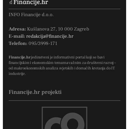
INFO Financije d.o.o.
Adresa:
Kušlanova 27, 10 000 Zagreb
E-mail:
redakcija@financije.hr
Telefon:
095/3998-171
Financije.hr
jedinstveni je informativni portal koji se bavi
financijskim i ekonomskim temama važnim za društveni razvoj –
od makroekonomskih analiza svjetskih i domaćih kretanja do IT
industrije.
Financije.hr projekti