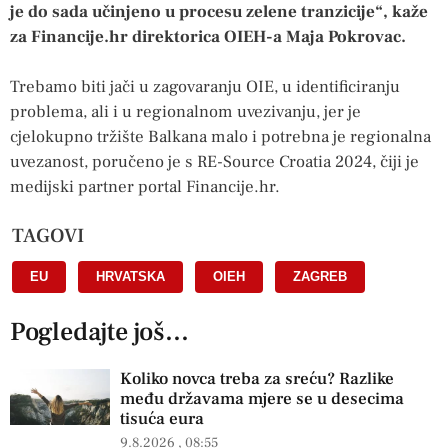
je do sada učinjeno u procesu zelene tranzicije“, kaže
za Financije.hr direktorica OIEH-a Maja Pokrovac.
Trebamo biti jači u zagovaranju OIE, u identificiranju
problema, ali i u regionalnom uvezivanju, jer je
cjelokupno tržište Balkana malo i potrebna je regionalna
uvezanost, poručeno je s RE-Source Croatia 2024, čiji je
medijski partner portal Financije.hr.
TAGOVI
EU
,
HRVATSKA
,
OIEH
,
ZAGREB
Pogledajte još...
Koliko novca treba za sreću? Razlike
među državama mjere se u desecima
tisuća eura
9.8.2026
08:55