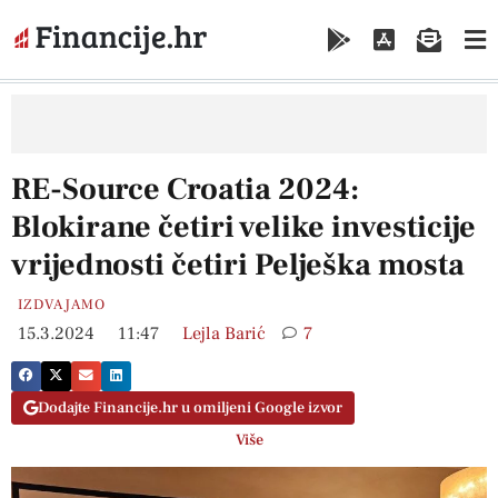
RE-Source Croatia 2024:
Blokirane četiri velike investicije
vrijednosti četiri Pelješka mosta
IZDVAJAMO
15.3.2024
11:47
Lejla Barić
7
Dodajte Financije.hr u omiljeni Google izvor
Više