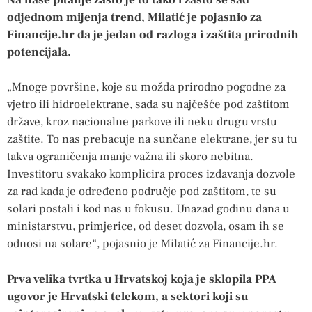
odjednom mijenja trend, Milatić je pojasnio za
Financije.hr da je jedan od razloga i zaštita prirodnih
potencijala.
„Mnoge površine, koje su možda prirodno pogodne za
vjetro ili hidroelektrane, sada su najčešće pod zaštitom
države, kroz nacionalne parkove ili neku drugu vrstu
zaštite. To nas prebacuje na sunčane elektrane, jer su tu
takva ograničenja manje važna ili skoro nebitna.
Investitoru svakako komplicira proces izdavanja dozvole
za rad kada je određeno područje pod zaštitom, te su
solari postali i kod nas u fokusu. Unazad godinu dana u
ministarstvu, primjerice, od deset dozvola, osam ih se
odnosi na solare“, pojasnio je Milatić za Financije.hr.
Prva velika tvrtka u Hrvatskoj koja je sklopila PPA
ugovor je Hrvatski telekom, a sektori koji su