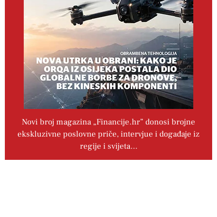
Novi broj magazina „Financije.hr” donosi brojne
ekskluzivne poslovne priče, intervjue i događaje iz
regije i svijeta…