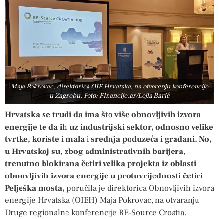
Maja Pokrovac, direktorica OIE Hrvatska, na otvorenju konferencije
u Zagrebu, Foto: FInancije.hr/Lejla Barić
Hrvatska se trudi da ima što više obnovljivih izvora
energije te da ih uz industrijski sektor, odnosno velike
tvrtke, koriste i mala i srednja poduzeća i građani. No,
u Hrvatskoj su, zbog administrativnih barijera,
trenutno blokirana četiri velika projekta iz oblasti
obnovljivih izvora energije u protuvrijednosti četiri
Pelješka mosta,
poručila je direktorica Obnovljivih izvora
energije Hrvatska (OIEH) Maja Pokrovac, na otvaranju
Druge regionalne konferencije RE-Source Croatia.