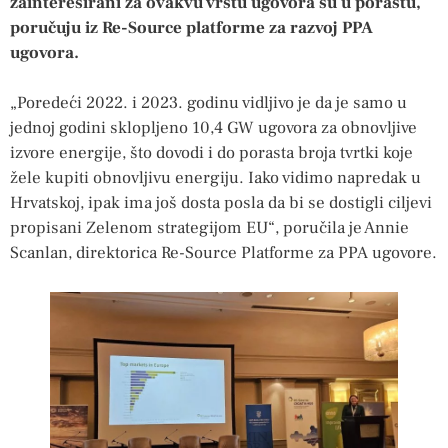
zainteresirani za ovakvu vrstu ugovora su u porastu,
poručuju iz Re-Source platforme za razvoj PPA
ugovora.
„Poredeći 2022. i 2023. godinu vidljivo je da je samo u
jednoj godini sklopljeno 10,4 GW ugovora za obnovljive
izvore energije, što dovodi i do porasta broja tvrtki koje
žele kupiti obnovljivu energiju. Iako vidimo napredak u
Hrvatskoj, ipak ima još dosta posla da bi se dostigli ciljevi
propisani Zelenom strategijom EU“, poručila je Annie
Scanlan, direktorica Re-Source Platforme za PPA ugovore.