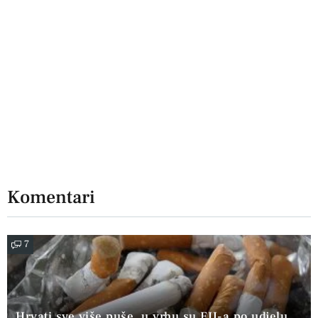
Komentari
7
Hrvati sve više puše, u vrhu su EU-a po udjelu