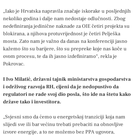
„Iako je Hrvatska napravila značaje iskorake u posljednjih
nekoliko godina i dalje nam nedostaje odlučnosti. Zbog
nedefiniranja jedinične naknade za OIE četiri projekta su
blokirana, a njihova protuvrijednost je četiri Pelješka
mosta. Zato nam je važno da danas na konferenciji jasno
kažemo što su barijere, što su prepreke koje nas koče u
ovom procesu, te da ih jasno izdefiniramo“, rekla je
Pokrovac.
I Ivo Milatić, državni tajnik ministarstva gospodarstva
i održivog razvoja RH, cijeni da je nedopustivo da
regulatori ne rade svoj dio posla, što ide na štetu kako
države tako i investitora.
„Svjesni smo da ćemo u energetskoj tranziciji koja nam
slijedi sve ili bar većinu trebati prebaciti na obnovljive
izvore energije, a to ne možemo bez PPA ugovora,