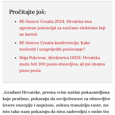
Pročitajte još:
RE-Source Croatia 2024: Hrvatska ima
ogroman potencijal za sunčane elektrane koji
ne koristi
RE-Source Croatia konferencija: Kako
ozeleniti i unaprijediti poslovanje?
Maja Pokrovac, direktorica OIEH: Hrvatska
može biti 100 posto obnovljiva, ali još imamo
puno posla
„
Građani Hrvatske, prema svim našim pokazateljima
koje pratimo, pokazuju da osviještenost za obnovljive
izvore energije i uopćeno, zelenu tranziciju raste, no
isto tako nam pokazuju da nisu zadovoljni s onim što