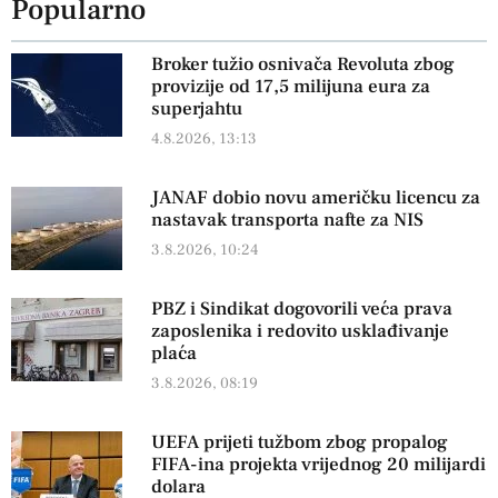
Popularno
Broker tužio osnivača Revoluta zbog
provizije od 17,5 milijuna eura za
superjahtu
4.8.2026, 13:13
JANAF dobio novu američku licencu za
nastavak transporta nafte za NIS
3.8.2026, 10:24
PBZ i Sindikat dogovorili veća prava
zaposlenika i redovito usklađivanje
plaća
3.8.2026, 08:19
UEFA prijeti tužbom zbog propalog
FIFA-ina projekta vrijednog 20 milijardi
dolara