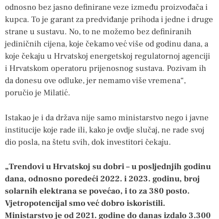
odnosno bez jasno definirane veze između proizvođača i
kupca. To je garant za predviđanje prihoda i jedne i druge
strane u sustavu. No, to ne možemo bez definiranih
jediničnih cijena, koje čekamo već više od godinu dana, a
koje čekaju u Hrvatskoj energetskoj regulatornoj agenciji
i Hrvatskom operatoru prijenosnog sustava. Pozivam ih
da donesu ove odluke, jer nemamo više vremena“,
poručio je Milatić.
Istakao je i da država nije samo ministarstvo nego i javne
institucije koje rade ili, kako je ovdje slučaj, ne rade svoj
dio posla, na štetu svih, dok investitori čekaju.
„Trendovi u Hrvatskoj su dobri – u posljednjih godinu
dana, odnosno poredeći 2022. i 2023. godinu, broj
solarnih elektrana se povećao, i to za 380 posto.
Vjetropotencijal smo već dobro iskoristili.
Ministarstvo je od 2021. godine do danas izdalo 3.300