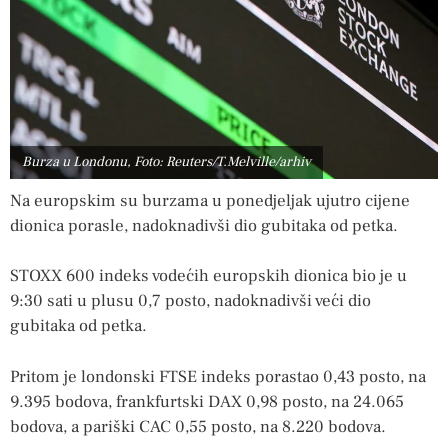
Burza u Londonu, Foto: Reuters/T.Melville/arhiv
Na europskim su burzama u ponedjeljak ujutro cijene
dionica porasle, nadoknadivši dio gubitaka od petka.
STOXX 600 indeks vodećih europskih dionica bio je u
9:30 sati u plusu 0,7 posto, nadoknadivši veći dio
gubitaka od petka.
Pritom je londonski FTSE indeks porastao 0,43 posto, na
9.395 bodova, frankfurtski DAX 0,98 posto, na 24.065
bodova, a pariški CAC 0,55 posto, na 8.220 bodova.