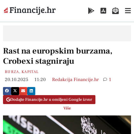
Rast na europskim burzama,
Crobexi stagniraju
BURZA
,
KAPITAL
20.10.2025
11:20
Redakcija Financije.hr
1
Dodajte Financije.hr u omiljeni Google izvor
Više