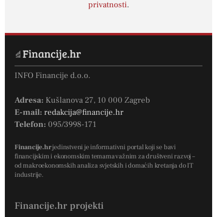
privatnosti
.
INFO Financije d.o.o.
Adresa:
Kušlanova 27, 10 000 Zagreb
E-mail:
redakcija@financije.hr
Telefon:
095/3998-171
Financije.hr
jedinstveni je informativni portal koji se bavi
financijskim i ekonomskim temama važnim za društveni razvoj –
od makroekonomskih analiza svjetskih i domaćih kretanja do IT
industrije.
Financije.hr projekti