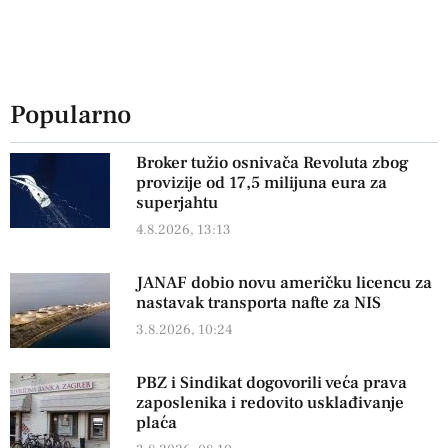
Popularno
Broker tužio osnivača Revoluta zbog
provizije od 17,5 milijuna eura za
superjahtu
4.8.2026, 13:13
JANAF dobio novu američku licencu za
nastavak transporta nafte za NIS
3.8.2026, 10:24
PBZ i Sindikat dogovorili veća prava
zaposlenika i redovito usklađivanje
plaća