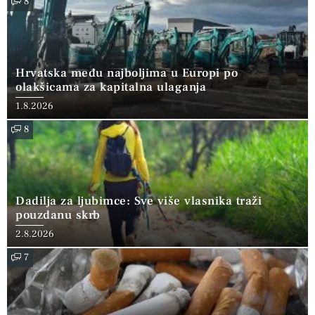
8
Hrvatska među najboljima u Europi po
olakšicama za kapitalna ulaganja
1.8.2026
8
Dadilja za ljubimce: Sve više vlasnika traži
pouzdanu skrb
2.8.2026
7