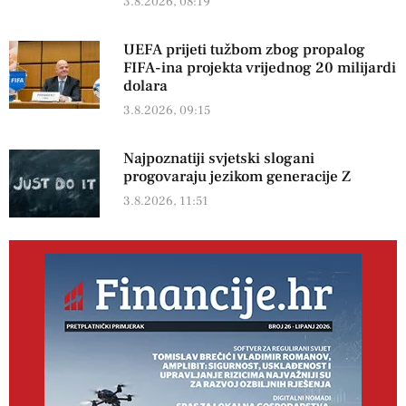
3.8.2026, 08:19
UEFA prijeti tužbom zbog propalog
FIFA-ina projekta vrijednog 20 milijardi
dolara
3.8.2026, 09:15
Najpoznatiji svjetski slogani
progovaraju jezikom generacije Z
3.8.2026, 11:51