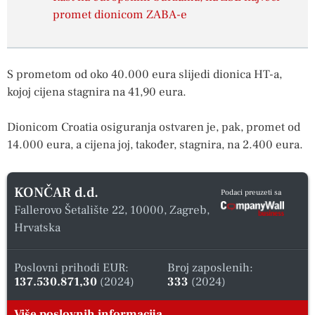
promet dionicom ZABA-e
S prometom od oko 40.000 eura slijedi dionica HT-a,
kojoj cijena stagnira na 41,90 eura.
Dionicom Croatia osiguranja ostvaren je, pak, promet od
14.000 eura, a cijena joj, također, stagnira, na 2.400 eura.
KONČAR d.d.
Podaci preuzeti sa
Fallerovo Šetalište 22, 10000, Zagreb,
Hrvatska
Poslovni prihodi EUR:
Broj zaposlenih:
137.530.871,30
(2024)
333
(2024)
Više poslovnih informacija