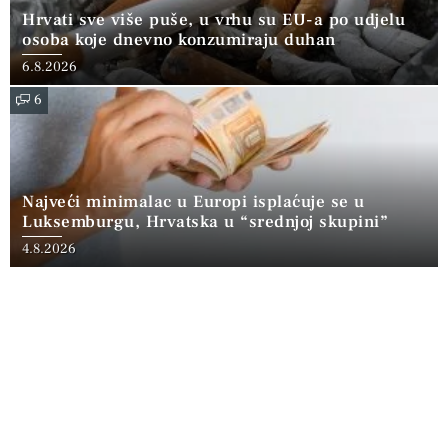
Hrvati sve više puše, u vrhu su EU-a po udjelu
osoba koje dnevno konzumiraju duhan
6.8.2026
6
Najveći minimalac u Europi isplaćuje se u
Luksemburgu, Hrvatska u “srednjoj skupini”
4.8.2026