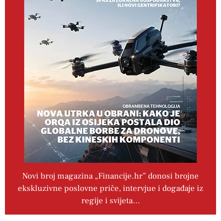
Novi broj magazina „Financije.hr” donosi brojne
ekskluzivne poslovne priče, intervjue i događaje iz
regije i svijeta…