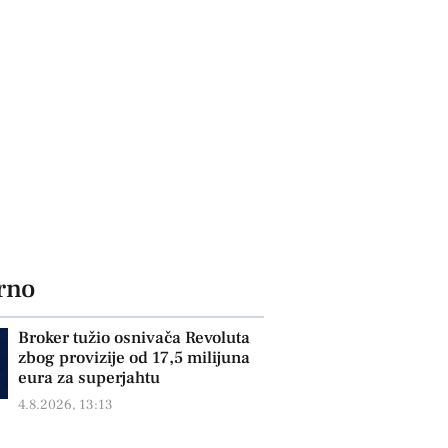
rno
Broker tužio osnivača Revoluta
zbog provizije od 17,5 milijuna
eura za superjahtu
4.8.2026, 13:13