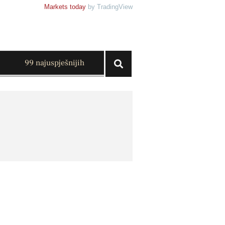
Markets today
by TradingView
99 najuspješnijih