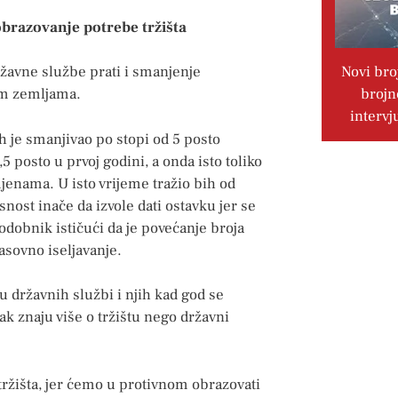
obrazovanje potrebe tržišta
Novi bro
državne službe prati i smanjenje
brojn
im zemljama.
intervj
h je smanjivao po stopi od 5 posto
5 posto u prvoj godini, a onda isto toliko
jenama. U isto vrijeme tražio bih od
nost inače da izvole dati ostavku jer se
odobnik ističući da je povećanje broja
asovno iseljavanje.
đu državnih službi i njih kad god se
ak znaju više o tržištu nego državni
 tržišta, jer ćemo u protivnom obrazovati