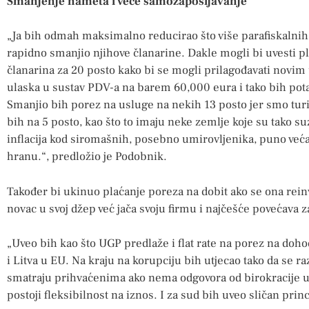
Smanjenje nameta i veće samozapošljavanje
„Ja bih odmah maksimalno reducirao što više parafiskalnih 
rapidno smanjio njihove članarine. Dakle mogli bi uvesti p
članarina za 20 posto kako bi se mogli prilagođavati novi
ulaska u sustav PDV-a na barem 60,000 eura i tako bih pota
Smanjio bih porez na usluge na nekih 13 posto jer smo turi
bih na 5 posto, kao što to imaju neke zemlje koje su tako su
inflacija kod siromašnih, posebno umirovljenika, puno veća
hranu.“, predložio je Podobnik.
Također bi ukinuo plaćanje poreza na dobit ako se ona reinv
novac u svoj džep već jača svoju firmu i najčešće povećava 
„Uveo bih kao što UGP predlaže i flat rate na porez na doh
i Litva u EU. Na kraju na korupciju bih utjecao tako da se r
smatraju prihvaćenima ako nema odgovora od birokracije u
postoji fleksibilnost na iznos. I za sud bih uveo sličan princ