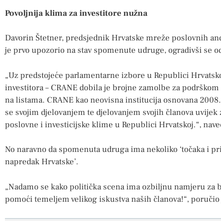
Povoljnija klima za investitore nužna
Davorin Štetner, predsjednik Hrvatske mreže poslovnih anđe
je prvo upozorio na stav spomenute udruge, ogradivši se od 
„Uz predstojeće parlamentarne izbore u Republici Hrvatsk
investitora – CRANE dobila je brojne zamolbe za podrškom n
na listama. CRANE kao neovisna institucija osnovana 2008. 
se svojim djelovanjem te djelovanjem svojih članova uvijek z
poslovne i investicijske klime u Republici Hrvatskoj.“, nave
No naravno da spomenuta udruga ima nekoliko ‘točaka i prije
napredak Hrvatske’.
„Nadamo se kako politička scena ima ozbiljnu namjeru za 
pomoći temeljem velikog iskustva naših članova!“, poručio 