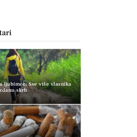
ari
a ljubimce: Sve više vlasnika
uzdanu skrb