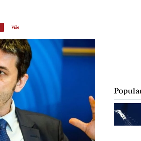
r
Više
Popula