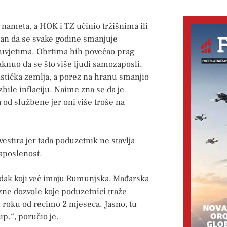
nameta, a HOK i TZ učinio tržišnima ili
lan da se svake godine smanjuje
m uvjetima. Obrtima bih povećao prag
knuo da se što više ljudi samozaposli.
stička zemlja, a porez na hranu smanjio
zbile inflaciju. Naime zna se da je
 od službene jer oni više troše na
estira jer tada poduzetnik ne stavlja
zaposlenost.
odak koji već imaju Rumunjska, Mađarska
azne dozvole koje poduzetnici traže
 roku od recimo 2 mjeseca. Jasno, tu
ip.“, poručio je.