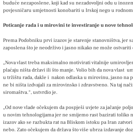
buduće nezaposlene, koji kad su nezadovoljni odu u inozemst
povjesničaru umjetnosti konobariti u Irskoj nego u rodnom 
Poticanje rada i u mirovini te investiranje u nove tehnol
Prema Podobniku prvi izazov je starenje stanovništva, jer 
zaposlena što je neodrživo i jasno nikako ne može ostvarit
„Nova vlast treba maksimalno motivirati vitalnije umirovlj
plaćaju ništa državi ili što manje. Volio bih da nova vlast 
u tržištu rada, dakle i nakon odlaska u mirovinu, jasno n
ne bi ništa izdvajali za mirovinsko i zdravstveno. Na taj nači
siromaštva.“, ustvrdio je.
„Od nove vlade očekujem da pospješi uvjete za jačanje poljop
u novim tehnologijama jer ne smijemo rast bazirati toliko 
izazov ako se razbukta rat na Bliskom istoku pa Iran zatvor
nebo. Zato očekujem da država što više ubrza izdavanje dozv