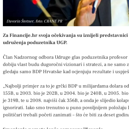
Davorin Štetner, foto: CRANE PR
Za Financije.hr svoja očekivanja su iznijeli predstavnic
udruženja poduzetnika UGP.
Član Nadzornog odbora Udruge glas poduzetnika profesor Bo
dobiju vlast budu dugoročni vizionari i stratezi, a ne samo
gledaju samo BDP Hrvatske kad ocjenjuju rezultate i uspje
„Najbolji primjer za to je grčki BDP u milijardama dolara o
155B, u 2003. bio je 202B, u 2004. bio je 240B, u 2005. bio
je 319B, te u 2008. najviši čak 356B, a onda je slijedio kolap
ignorirati. Iako smo trenutno u puno povoljnijem položaju lj
političari trebali početi zanimati – što će biti za deset godin