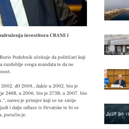
i udruženja investitora CRANE i
ris Podobnik očekuje da političari koji
 za razdoblje svoga mandata te da ne
šnost.
d 2002. d0 2008., dakle u 2002. bio je
 je 248B, u 2006. bio je 273B, u 2007. bio
s.“, naveo je primjer koji se ne smije
udi i dalje odlaze iz Hrvatske te bi se
a, poručio je.