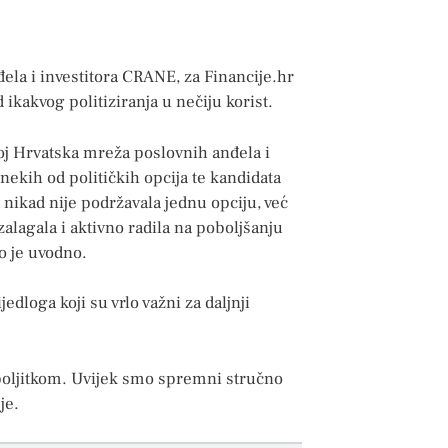
la i investitora CRANE, za Financije.hr
ikakvog politiziranja u nečiju korist.
oj Hrvatska mreža poslovnih anđela i
ekih od političkih opcija te kandidata
nikad nije podržavala jednu opciju, već
alagala i aktivno radila na poboljšanju
o je uvodno.
dloga koji su vrlo važni za daljnji
boljitkom. Uvijek smo spremni stručno
je.