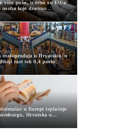
ve više puše, u vrhu su EU-a
u osoba koje dnevno
raju duhan
 maloprodaja u Hrvatskoj, u
dišnji rast tek 0,4 posto
minimalac u Europi isplaćuje
semburgu, Hrvatska u
 skupini”