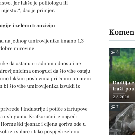
vo. Jer lakše je politologu ili
mjestu.“, dao je primjer.
ogije i zelenu tranziciju
Koment
sad na jednog umirovljenika imamo 1,3
i dobre mirovine.
8
enike da ostanu u radnom odnosu i ne
umirovljenicima omogući da što više ostaju
a puno lakšim poslovima pri čemu po meni
Dadilja z
n bi što više umirovljenika izvukli iz
traži po
2.8.2026
7
rivrede i industrije i potiče startupove
na uslugama. Kratkoročni je najveći
i Hormuški tjesnac i cijena goriva ode u
ola za solare i tako pospješi zelenu