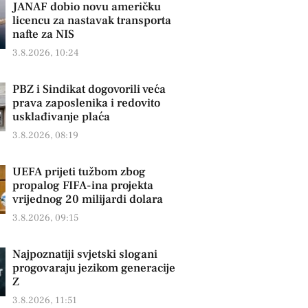
JANAF dobio novu američku
licencu za nastavak transporta
nafte za NIS
3.8.2026, 10:24
PBZ i Sindikat dogovorili veća
prava zaposlenika i redovito
usklađivanje plaća
3.8.2026, 08:19
UEFA prijeti tužbom zbog
propalog FIFA-ina projekta
vrijednog 20 milijardi dolara
3.8.2026, 09:15
Najpoznatiji svjetski slogani
progovaraju jezikom generacije
Z
3.8.2026, 11:51