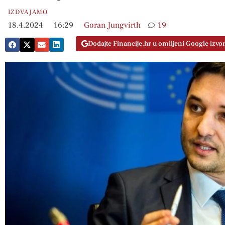
IZDVAJAMO
18.4.2024
16:29
Goran Jungvirth
19
Dodajte Financije.hr u omiljeni Google izvo