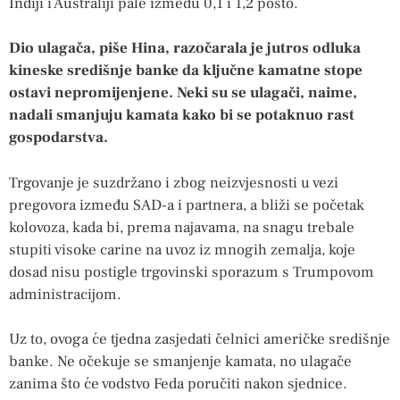
Indiji i Australiji pale između 0,1 i 1,2 posto.
Dio ulagača, piše Hina, razočarala je jutros odluka
kineske središnje banke da ključne kamatne stope
ostavi nepromijenjene. Neki su se ulagači, naime,
nadali smanjuju kamata kako bi se potaknuo rast
gospodarstva.
Trgovanje je suzdržano i zbog neizvjesnosti u vezi
pregovora između SAD-a i partnera, a bliži se početak
kolovoza, kada bi, prema najavama, na snagu trebale
stupiti visoke carine na uvoz iz mnogih zemalja, koje
dosad nisu postigle trgovinski sporazum s Trumpovom
administracijom.
Uz to, ovoga će tjedna zasjedati čelnici američke središnje
banke. Ne očekuje se smanjenje kamata, no ulagače
zanima što će vodstvo Feda poručiti nakon sjednice.