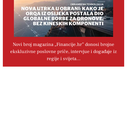
Novi broj magazina „Financije.hr” donosi brojne
ekskluzivne poslovne priče, intervjue i događaje iz
regije i svijeta…