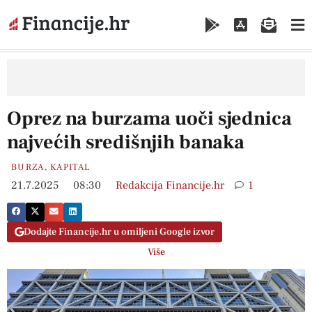
Oprez na burzama uoči sjednica
najvećih središnjih banaka
BURZA
,
KAPITAL
21.7.2025
08:30
Redakcija Financije.hr
1
Dodajte Financije.hr u omiljeni Google izvor
Više