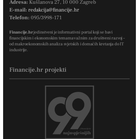
Adresa:
Kušlanova 27, 10 000 Zagreb
E-mail:
redakcija@financije.hr
Telefon:
095/3998-171
Financije.hr
jedinstveni je informativni portal koji se bavi
financijskim i ekonomskim temama važnim za društveni razvoj –
od makroekonomskih analiza svjetskih i domaćih kretanja do IT
industrije.
Financije.hr projekti