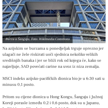
Burza u Šangaju, Foto: Wikimedia Commons
Na azijskim se burzama u ponedjeljak trguje oprezno jer
ulagači ne žele riskirati uoči sjednica nekoliko velikih
središnjih banaka i jer se bliži rok od kojega će, kako se
najavljuje, SAD povećati carine na uvoz iz niza zemalja.
MSCI indeks azijsko-pacifičkih dionica bio je u 6:30 sati u
minusu 0,1 posto.
Pritom su cijene dionica u Hong Kongu, Šangaju i Južnoj
Koreji porasle između 0,2 i 0,6 posto, dok su u Japanu,