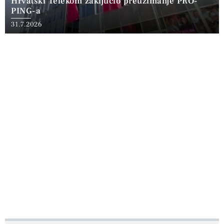
Hrvatski Telekom zaključio preuzimanje PRO-
PING-a
31.7.2026