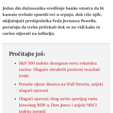
Jedan dio dužnosnika središnje banke smatra da bi
kamate trebalo spustiti već u srpnju, dok više njih,
uključujući predsjednika Feda Jeromea Powella,
poručuju da treba pričekati dok se ne vidi kako će
carine utjecati na inflaciju.
Pročitajte još:
S&P 500 indeks dosegnuo novu rekordnu
razinu: Ulagače ohrabrili poslovni rezultati
tvrtki
Porasle cijene dionica na Wall Streetu, azijski
ulagači oprezni
Ulagači oprezni zbog nešto sporijeg rasta
kineskog BDP-a, Dow Jones i azijski MSCI
indeks porasli