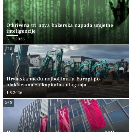
Otkrivena tri nova hakerska napada umjetne
inteligencije
31.7.2026
8
Hrvatska među najboljima u Europi po
olakšicama za kapitalna ulaganja
1.8.2026
8