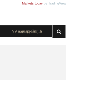
Markets today
by TradingView
99 najuspješnijih