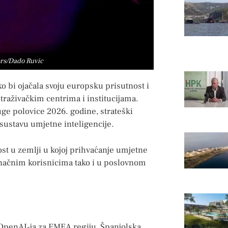
ters/Dado Ruvic
ko bi ojačala svoju europsku prisutnost i
traživačkim centrima i institucijama.
uge polovice 2026. godine, strateški
osustavu umjetne inteligencije.
nost u zemlji u kojoj prihvaćanje umjetne
dinačnim korisnicima tako i u poslovnom
OpenAI-ja za EMEA regiju, Španjolska