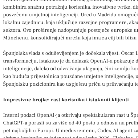
kombinira snažnu potražnju korisnika, inovativne tvrtke, d
posvećenu umjetnoj inteligenciji. Ured u Madridu omogućit
lokalnu zajednicu, koja uključuje razvojne programere, akad
sektora. Ovo proširenje nadopunjuje postojeće europske ur
Münchenu, konsolidirajući mrežu koja ima za cilj biti blizu
Španjolska vlada s oduševljenjem je dočekala vijest. Óscar 
transformaciju, istaknuo je da dolazak OpenAI-a pokazuje d
inteligencije, daleko od odvraćanja ulaganja, čini zemlju k
kao buduća prijestolnica pouzdane umjetne inteligencije, 
Španjolsku pozicionira kao uspješnu priču u prihvaćanju t
Impresivne brojke: rast korisnika i istaknuti klijenti
Interni podaci OpenAI-ja otkrivaju spektakularan rast u Špan
ChatGPT-a porasli su za više od 40 posto u odnosu na pret
pet najboljih u Europi. U međuvremenu, Codex, AI agent za