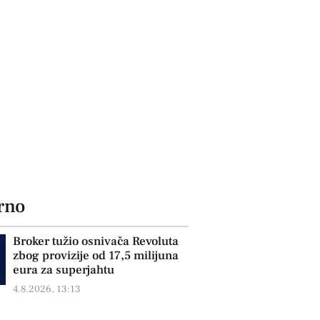
rno
Broker tužio osnivača Revoluta
zbog provizije od 17,5 milijuna
eura za superjahtu
4.8.2026, 13:13