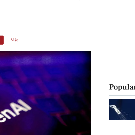
r
Više
Popula