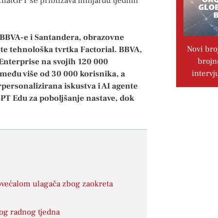
ChatGPT se približava milijardu tjednih
 BBVA-e i Santandera, obrazovne
Novi bro
 te tehnološka tvrtka Factorial. BBVA,
brojn
Enterprise na svojih 120 000
intervj
među više od 30 000 korisnika, a
rpersonalizirana iskustva i AI agente
tGPT Edu za poboljšanje nastave, dok
povećalom ulagača zbog zaokreta
og radnog tjedna