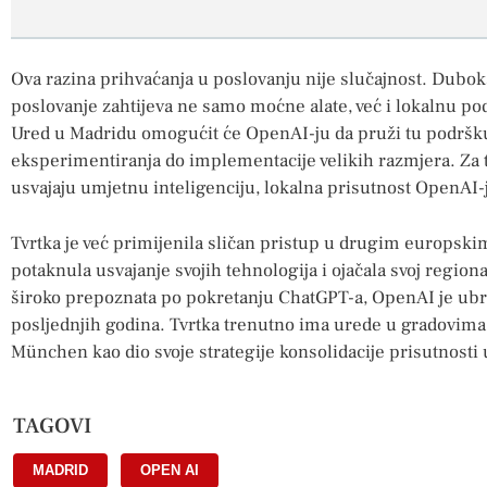
Ova razina prihvaćanja u poslovanju nije slučajnost. Duboka
poslovanje zahtijeva ne samo moćne alate, već i lokalnu pod
Ured u Madridu omogućit će OpenAI-ju da pruži tu podršku,
eksperimentiranja do implementacije velikih razmjera. Za tv
usvajaju umjetnu inteligenciju, lokalna prisutnost OpenAI-j
Tvrtka je već primijenila sličan pristup u drugim europskim
potaknula usvajanje svojih tehnologija i ojačala svoj region
široko prepoznata po pokretanju ChatGPT-a, OpenAI je ub
posljednjih godina. Tvrtka trenutno ima urede u gradovima 
München kao dio svoje strategije konsolidacije prisutnosti 
TAGOVI
MADRID
,
OPEN AI