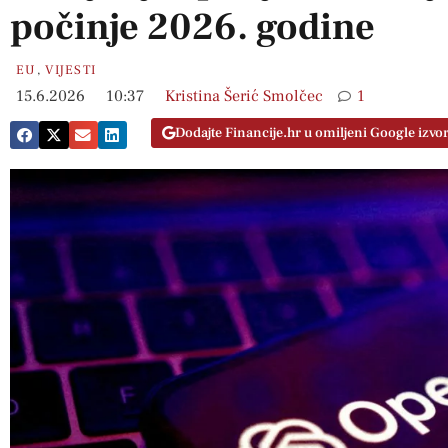
počinje 2026. godine
EU
,
VIJESTI
15.6.2026
10:37
Kristina Šerić Smolčec
1
Dodajte Financije.hr u omiljeni Google izvo