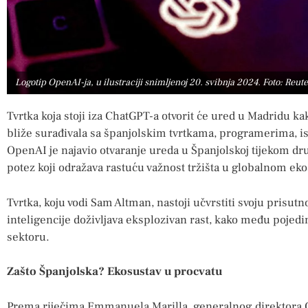
Logotip OpenAI-ja, u ilustraciji snimljenoj 20. svibnja 2024. Foto: Reu
Tvrtka koja stoji iza ChatGPT-a otvorit će ured u Madridu ka
bliže surađivala sa španjolskim tvrtkama, programerima, is
OpenAI je najavio otvaranje ureda u Španjolskoj tijekom dr
potez koji odražava rastuću važnost tržišta u globalnom ek
Tvrtka, koju vodi Sam Altman, nastoji učvrstiti svoju prisut
inteligencije doživljava eksplozivan rast, kako među poje
sektoru.
Zašto Španjolska? Ekosustav u procvatu
Prema riječima Emmanuela Marilla, generalnog direktora 