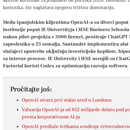
aktivne korisnike za jedanaest od početka 2026. Globalno, 
korisnika, što naglašava njegovu tržišnu dominaciju.
Među španjolskim klijentima OpenAI-a su divovi poput
institucije poput IE Universityja i IESE Business Schoola
nakon pilot-projekta s 3000 licenci, proširuje ChatGPT 
zaposlenika u 25 zemalja. Santander implementira alat 
slučajevi upotrebe uključuju investicijske kopilote, hipe
za interne procese. IE University i IESE usvojili su Cha
Factorial koristi Codex za optimizaciju razvoja softvera.
Pročitajte još:
OpenAI otvara prvi stalni ured u Londonu
Valuacija OpenAI-ja od 852 milijarde dolara pod 
prema korporativnom AI-ju
OpenAI predlaže tvrtkama uvođenje četverodnevn