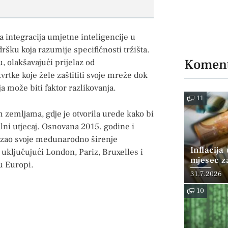
 integracija umjetne inteligencije u
ršku koja razumije specifičnosti tržišta.
Koment
 olakšavajući prijelaz od
rtke koje žele zaštititi svoje mreže dok
a može biti faktor razlikovanja.
11
 zemljama, gdje je otvorila urede kako bi
alni utjecaj. Osnovana 2015. godine i
rzao svoje međunarodno širenje
Inflacija
uključujući London, Pariz, Bruxelles i
mjesec z
u Europi.
posto
31.7.2026
10