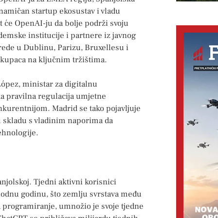
inamičan startup ekosustav i vladu
 će OpenAI-ju da bolje podrži svoju
emske institucije i partnere iz javnog
ede u Dublinu, Parizu, Bruxellesu i
 kupaca na ključnim tržištima.
López, ministar za digitalnu
a pravilna regulacija umjetne
onkurentnijom. Madrid se tako pojavljuje
u skladu s vladinim naporima da
ehnologije.
jolskoj. Tjedni aktivni korisnici
hodnu godinu, što zemlju svrstava među
 programiranje, umnožio je svoje tjedne