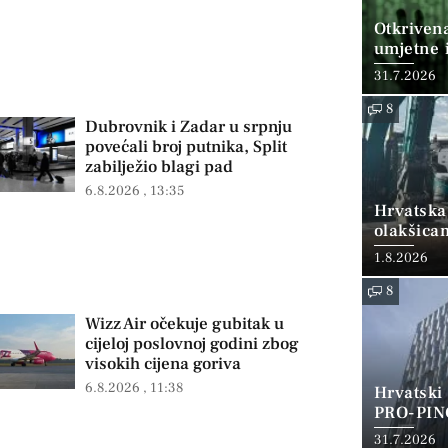
Otkriven
umjetne i
31.7.2026
8
Dubrovnik i Zadar u srpnju
povećali broj putnika, Split
zabilježio blagi pad
6.8.2026
13:35
Hrvatska
olakšica
1.8.2026
8
Wizz Air očekuje gubitak u
cijeloj poslovnoj godini zbog
visokih cijena goriva
6.8.2026
11:38
Hrvatski
PRO-PIN
31.7.2026