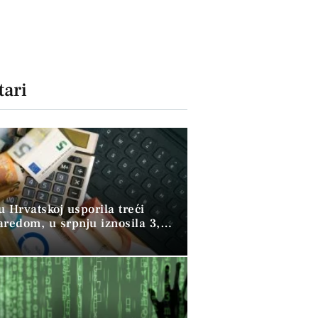
ari
 u Hrvatskoj usporila treći
aredom, u srpnju iznosila 3,9