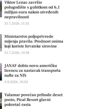
Viktor Lenac završio
polugodište s gubitkom od 6,1
milijun eura nakon utvrđenih
nepravilnosti
31.7.2026, 11:55
Ministarstvo poljoprivrede
mijenja pravila: Prednost onima
koji koriste hrvatske sirovine
31.7.2026, 10:58
JANAF dobio novu američku
licencu za nastavak transporta
nafte za NIS
3.8.2026, 10:24
Valamar povećao prihode deset
posto, Pical Resort glavni
pokretač rasta