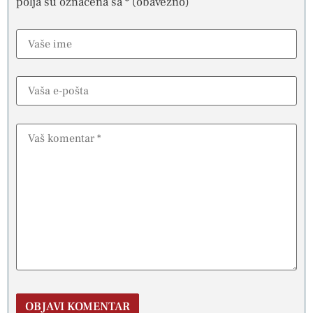
polja su označena sa
* (obavezno)