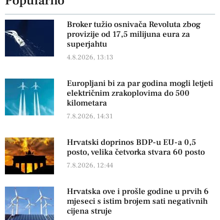
Popularno
Broker tužio osnivača Revoluta zbog
provizije od 17,5 milijuna eura za
superjahtu
4.8.2026, 13:13
Europljani bi za par godina mogli letjeti
električnim zrakoplovima do 500
kilometara
7.8.2026, 14:31
Hrvatski doprinos BDP-u EU-a 0,5
posto, velika četvorka stvara 60 posto
7.8.2026, 12:44
Hrvatska ove i prošle godine u prvih 6
mjeseci s istim brojem sati negativnih
cijena struje