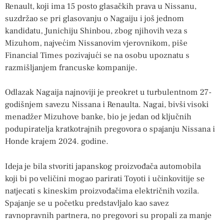
Renault, koji ima 15 posto glasačkih prava u Nissanu,
suzdržao se pri glasovanju o Nagaiju i još jednom
kandidatu, Junichiju Shinbou, zbog njihovih veza s
Mizuhom, najvećim Nissanovim vjerovnikom, piše
Financial Times pozivajući se na osobu upoznatu s
razmišljanjem francuske kompanije.
Odlazak Nagaija najnoviji je preokret u turbulentnom 27-
godišnjem savezu Nissana i Renaulta. Nagai, bivši visoki
menadžer Mizuhove banke, bio je jedan od ključnih
podupiratelja kratkotrajnih pregovora o spajanju Nissana i
Honde krajem 2024. godine.
Ideja je bila stvoriti japanskog proizvođača automobila
koji bi po veličini mogao parirati Toyoti i učinkovitije se
natjecati s kineskim proizvođačima električnih vozila.
Spajanje se u početku predstavljalo kao savez
ravnopravnih partnera, no pregovori su propali za manje