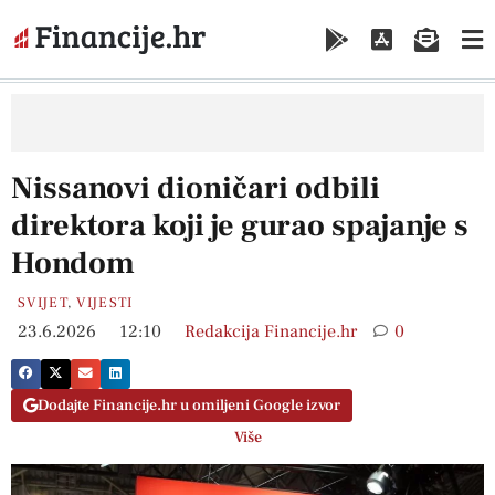
Nissanovi dioničari odbili
direktora koji je gurao spajanje s
Hondom
SVIJET
,
VIJESTI
23.6.2026
12:10
Redakcija Financije.hr
0
Dodajte Financije.hr u omiljeni Google izvor
Više