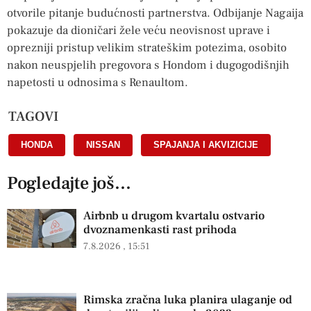
otvorile pitanje budućnosti partnerstva. Odbijanje Nagaija
pokazuje da dioničari žele veću neovisnost uprave i
oprezniji pristup velikim strateškim potezima, osobito
nakon neuspjelih pregovora s Hondom i dugogodišnjih
napetosti u odnosima s Renaultom.
TAGOVI
HONDA
,
NISSAN
,
SPAJANJA I AKVIZICIJE
Pogledajte još...
Airbnb u drugom kvartalu ostvario
dvoznamenkasti rast prihoda
7.8.2026
15:51
Rimska zračna luka planira ulaganje od