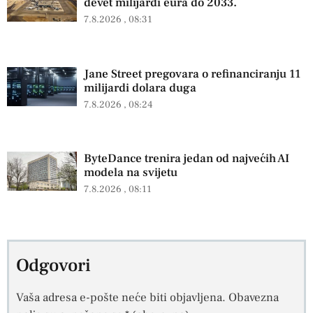
devet milijardi eura do 2033.
7.8.2026
08:31
Jane Street pregovara o refinanciranju 11
milijardi dolara duga
7.8.2026
08:24
ByteDance trenira jedan od najvećih AI
modela na svijetu
7.8.2026
08:11
Odgovori
Vaša adresa e-pošte neće biti objavljena.
Obavezna