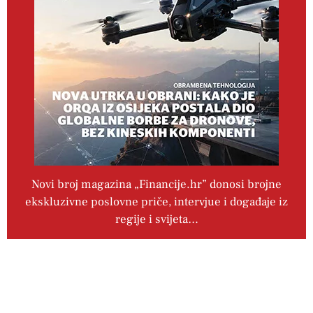
Novi broj magazina „Financije.hr” donosi brojne
ekskluzivne poslovne priče, intervjue i događaje iz
regije i svijeta…