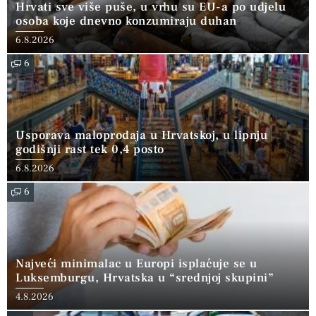
Hrvati sve više puše, u vrhu su EU-a po udjelu
osoba koje dnevno konzumiraju duhan
6.8.2026
6
Usporava maloprodaja u Hrvatskoj, u lipnju
godišnji rast tek 0,4 posto
6.8.2026
6
Najveći minimalac u Europi isplaćuje se u
Luksemburgu, Hrvatska u “srednjoj skupini”
4.8.2026