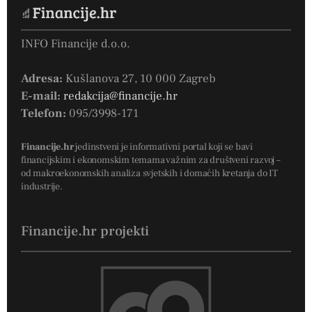
INFO Financije d.o.o.
Adresa:
Kušlanova 27, 10 000 Zagreb
E-mail:
redakcija@financije.hr
Telefon:
095/3998-171
Financije.hr
jedinstveni je informativni portal koji se bavi
financijskim i ekonomskim temama važnim za društveni razvoj –
od makroekonomskih analiza svjetskih i domaćih kretanja do IT
industrije.
Financije.hr projekti