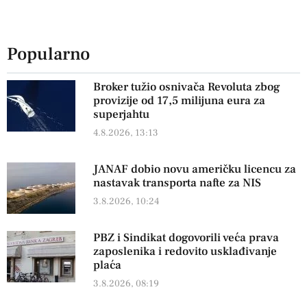
Popularno
Broker tužio osnivača Revoluta zbog
provizije od 17,5 milijuna eura za
superjahtu
4.8.2026, 13:13
JANAF dobio novu američku licencu za
nastavak transporta nafte za NIS
3.8.2026, 10:24
PBZ i Sindikat dogovorili veća prava
zaposlenika i redovito usklađivanje
plaća
3.8.2026, 08:19