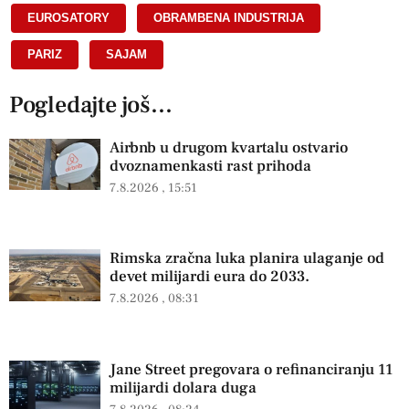
EUROSATORY
,
OBRAMBENA INDUSTRIJA
,
PARIZ
,
SAJAM
Pogledajte još...
Airbnb u drugom kvartalu ostvario
dvoznamenkasti rast prihoda
7.8.2026
15:51
Rimska zračna luka planira ulaganje od
devet milijardi eura do 2033.
7.8.2026
08:31
Jane Street pregovara o refinanciranju 11
milijardi dolara duga