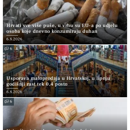
Hrvati sve više puše, u vrhu su EU-a po udjelu
osoba koje dnevno konzumiraju duhan
6.8.2026
6
Usporava maloprodaja u Hrvatskoj, u lipnju
godišnji rast tek 0,4 posto
6.8.2026
6