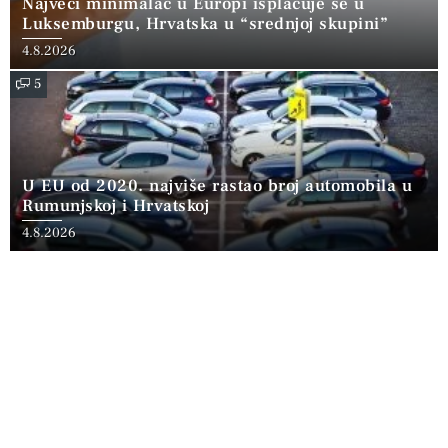
Najveći minimalac u Europi isplaćuje se u
Luksemburgu, Hrvatska u “srednjoj skupini”
4.8.2026
5
U EU od 2020. najviše rastao broj automobila u
Rumunjskoj i Hrvatskoj
4.8.2026