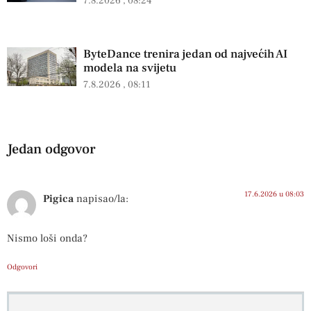
7.8.2026
08:24
ByteDance trenira jedan od najvećih AI
modela na svijetu
7.8.2026
08:11
Jedan odgovor
17.6.2026 u 08:03
Pigica
napisao/la:
Nismo loši onda?
Odgovori