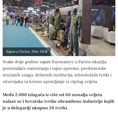
Sajam u Parizu, Foto: HGK
Svake dvije godine sajam Eurosatory u Parizu okuplja
proizvođače naoružanja i vojne opreme, predstavnike
oružanih snaga, državnih institucija, tehnoloških tvrtki i
stručnjaka za krizno upravljanje iz cijelog svijeta.
Među 2.000 izlagača iz više od 60 zemalja svijeta
nalaze se i hrvatske tvrtke obrambene industrije kojih
je u delegaciji ukupno 38 tvrtki.