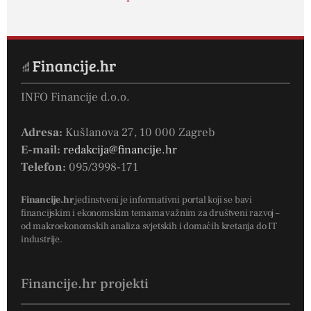
INFO Financije d.o.o.
Adresa:
Kušlanova 27, 10 000 Zagreb
E-mail:
redakcija@financije.hr
Telefon:
095/3998-171
Financije.hr
jedinstveni je informativni portal koji se bavi
financijskim i ekonomskim temama važnim za društveni razvoj –
od makroekonomskih analiza svjetskih i domaćih kretanja do IT
industrije.
Financije.hr projekti