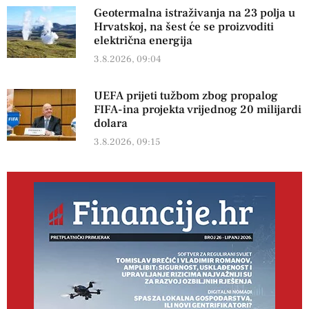
Geotermalna istraživanja na 23 polja u
Hrvatskoj, na šest će se proizvoditi
električna energija
3.8.2026, 09:04
UEFA prijeti tužbom zbog propalog
FIFA-ina projekta vrijednog 20 milijardi
dolara
3.8.2026, 09:15