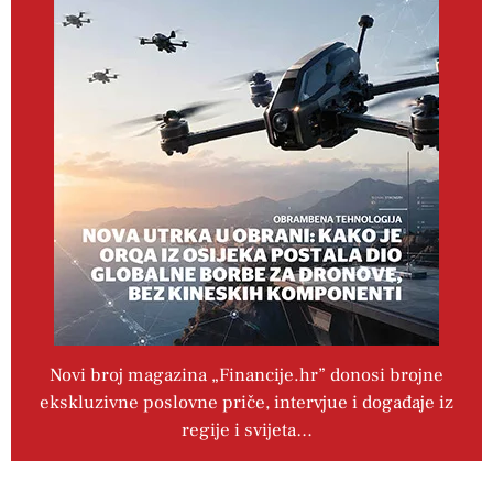
Novi broj magazina „Financije.hr” donosi brojne
ekskluzivne poslovne priče, intervjue i događaje iz
regije i svijeta…