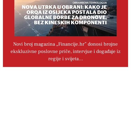
Novi broj magazina „Financije.hr” donosi brojne
ekskluzivne poslovne priče, intervjue i događaje iz
regije i svijeta…