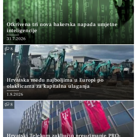
Otkrivena tri nova hakerska napada umjetne
inteligencije
31.7.2026
8
Hrvatska među najboljima u Europi po
olakšicama za kapitalna ulaganja
1.8.2026
8
Hrvatski Telekom zaključio preuzimanje PRO-