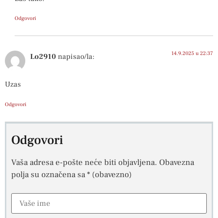
Odgovori
14.9.2025 u 22:37
Lo2910
napisao/la:
Uzas
Odgovori
Odgovori
Vaša adresa e-pošte neće biti objavljena.
Obavezna
polja su označena sa
* (obavezno)