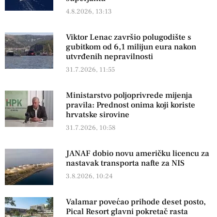
4.8.2026, 13:13
Viktor Lenac završio polugodište s
gubitkom od 6,1 milijun eura nakon
utvrđenih nepravilnosti
31.7.2026, 11:55
Ministarstvo poljoprivrede mijenja
pravila: Prednost onima koji koriste
hrvatske sirovine
31.7.2026, 10:58
JANAF dobio novu američku licencu za
nastavak transporta nafte za NIS
3.8.2026, 10:24
Valamar povećao prihode deset posto,
Pical Resort glavni pokretač rasta