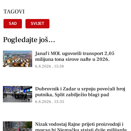
TAGOVI
SAD
,
SVIJET
Pogledajte još...
Janaf i MOL ugovorili transport 2,05
milijuna tona sirove nafte u 2026.
6.8.2026
15:38
Dubrovnik i Zadar u srpnju povećali broj
putnika, Split zabilježio blagi pad
6.8.2026
13:35
Nizak vodostaj Rajne prijeti proizvodnji i
mogao bi Njemačku stajati dvije milijarde