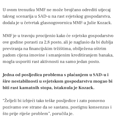
U ovom trenutku MMF ne može brojčano odrediti utjecaj
takvog scenarija u SAD-u na rast svjetskog gospodarstva,
dodala je u četvrtak glasnogovornica MMF-a Julie Kozack.
MMF je u travnju procijenio kako će svjetsko gospodarstvo
ove godine porasti za 2,8 posto, ali je naglasio da bi dublja
previranja na financijskim tržištima, obilježena oštrim
padom cijena imovine i smanjenim kreditiranjem banaka,
mogla usporiti rast aktivnosti na samo jedan posto.
Jedna od posljedica problema s plaćanjem u SAD-u i
šire nestabilnosti u svjetskom gospodarstvu mogao bi
biti rast kamatnih stopa, istaknula je Kozack.
“Željeli bi izbjeći tako teške posljedice i zato ponovno
pozivamo sve strane da se sastanu, postignu konsenzus i
što prije riješe problem”, poručila je.