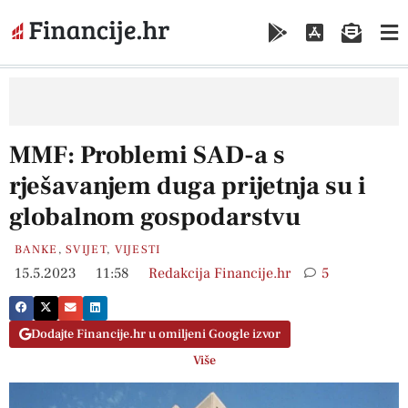
MMF: Problemi SAD-a s
rješavanjem duga prijetnja su i
globalnom gospodarstvu
BANKE
,
SVIJET
,
VIJESTI
15.5.2023
11:58
Redakcija Financije.hr
5
Dodajte Financije.hr u omiljeni Google izvor
Više