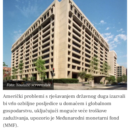
Foto: Youtube screenshot
Američki problemi s rješavanjem državnog duga izazvali
bi vrlo ozbiljne posljedice u domaćem i globalnom
gospodarstvu, uključujući moguće veće troškove
zaduživanja, upozorio je Međunarodni monetarni fond
(MMF).