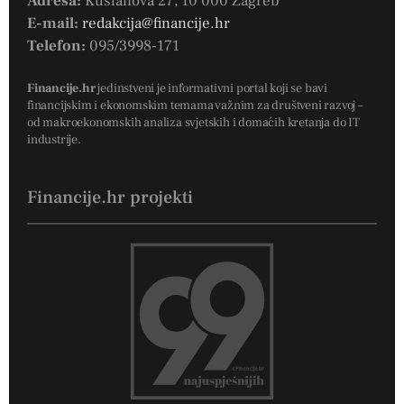
Adresa:
Kušlanova 27, 10 000 Zagreb
E-mail:
redakcija@financije.hr
Telefon:
095/3998-171
Financije.hr
jedinstveni je informativni portal koji se bavi
financijskim i ekonomskim temama važnim za društveni razvoj –
od makroekonomskih analiza svjetskih i domaćih kretanja do IT
industrije.
Financije.hr projekti