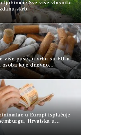
a ljubimce: Sve više vlasnika
uzdanu skrb
ve više puše, u vrhu su EU-a
u osoba koje dnevno
raju duhan
minimalac u Europi isplaćuje
semburgu, Hrvatska u
 skupini”