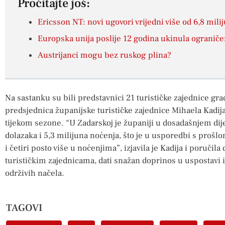
Pročitajte još:
Ericsson NT: novi ugovori vrijedni više od 6,8 mili
Europska unija poslije 12 godina ukinula ograniče
Austrijanci mogu bez ruskog plina?
Na sastanku su bili predstavnici 21 turističke zajednice gra
predsjednica županijske turističke zajednice Mihaela Kadija
tijekom sezone. “U Zadarskoj je županiji u dosadašnjem di
dolazaka i 5,3 milijuna noćenja, što je u usporedbi s pro
i četiri posto više u noćenjima”, izjavila je Kadija i poručil
turističkim zajednicama, dati snažan doprinos u uspostavi i
održivih načela.
TAGOVI