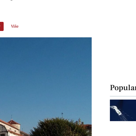
r
Više
Popula