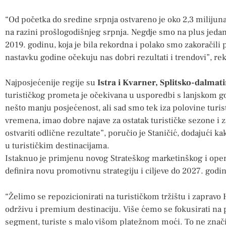
“Od početka do sredine srpnja ostvareno je oko 2,3 milijuna 
na razini prošlogodišnjeg srpnja. Negdje smo na plus jeda
2019. godinu, koja je bila rekordna i polako smo zakoračili 
nastavku godine očekuju nas dobri rezultati i trendovi”, rek
Najposjećenije regije su
Istra i Kvarner, Splitsko-dalmat
turističkog prometa je očekivana u usporedbi s lanjskom g
nešto manju posjećenost, ali sad smo tek iza polovine turist
vremena, imao dobre najave za ostatak turističke sezone i 
ostvariti odlične rezultate”, poručio je Staničić, dodajući k
u turističkim destinacijama.
Istaknuo je primjenu novog Strateškog marketinškog i oper
definira novu promotivnu strategiju i ciljeve do 2027. godi
“Želimo se repozicionirati na turističkom tržištu i zapravo
održivu i premium destinaciju. Više ćemo se fokusirati na 
segment, turiste s malo višom platežnom moći. To ne znači