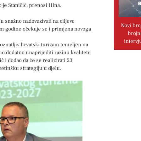
 je Staničić, prenosi Hina.
u snažno nadovezivati na ciljeve
Novi bro
kom godine očekuje se i primjena novoga
brojn
intervj
oznatljiv hrvatski turizam temeljen na
o dodatno unaprijediti razinu kvalitete
ć i dodao da će se realizirati 23
etinšku strategiju u djelu.