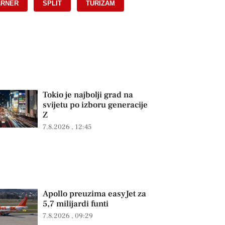
ARNER
,
SPLIT
,
TURIZAM
,
Tokio je najbolji grad na
svijetu po izboru generacije
Z
7.8.2026
12:45
Apollo preuzima easyJet za
5,7 milijardi funti
7.8.2026
09:29