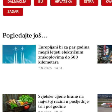
DALMACIJA
,
EU
,
HRVATSKA
,
ISTRA
,
KV
ZADAR
Pogledajte još...
Europljani bi za par godina
mogli letjeti električnim
zrakoplovima do 500
kilometara
7.8.2026
14:31
Svjetske cijene hrane na
najvišoj razini u posljednje
tri i pol godine