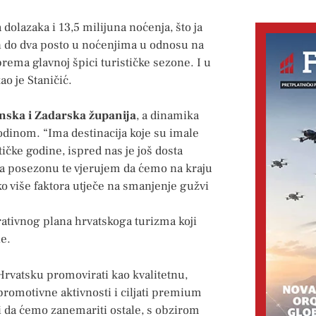
dolazaka i 13,5 milijuna noćenja, što ja
n do dva posto u noćenjima u odnosu na
prema glavnoj špici turističke sezone. I u
ao je Staničić.
inska i Zadarska županija
, a dinamika
odinom. “Ima destinacija koje su imale
ičke godine, ispred nas je još dosta
za posezonu te vjerujem da ćemo na kraju
ako više faktora utječe na smanjenje gužvi
ativnog plana hrvatskoga turizma koji
ne.
 Hrvatsku promovirati kao kvalitetnu,
promotivne aktivnosti i ciljati premium
 da ćemo zanemariti ostale, s obzirom