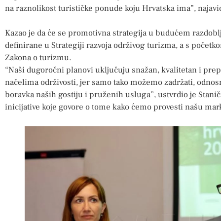
na raznolikost turističke ponude koju Hrvatska ima”, najavio
Kazao je da će se promotivna strategija u budućem razdoblj
definirane u Strategiji razvoja održivog turizma, a s počet
Zakona o turizmu.
“Naši dugoročni planovi uključuju snažan, kvalitetan i prep
načelima održivosti, jer samo tako možemo zadržati, odnosn
boravka naših gostiju i pruženih usluga”, ustvrdio je Staniči
inicijative koje govore o tome kako ćemo provesti našu mark