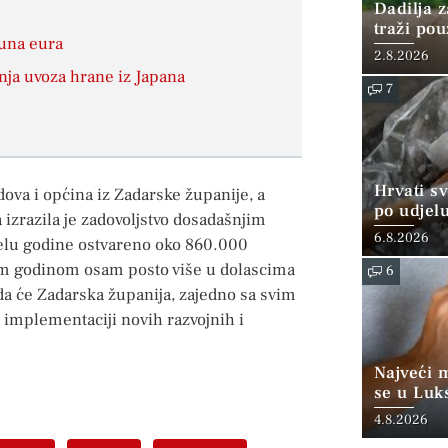
Dadilja z
traži po
juna eura
2.8.2026
nja uvoza hrane iz Japana
7
Hrvati s
dova i općina iz Zadarske županije, a
po udjel
 izrazila je zadovoljstvo dosadašnjim
konzumi
6.8.2026
jelu godine ostvareno oko 860.000
šlom godinom osam posto više u dolascima
6
a da će Zadarska županija, zajedno sa svim
 implementaciji novih razvojnih i
Najveći 
se u Luk
“srednjoj
4.8.2026