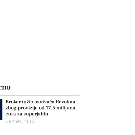
rno
Broker tužio osnivača Revoluta
zbog provizije od 17,5 milijuna
eura za superjahtu
4.8.2026, 13:13