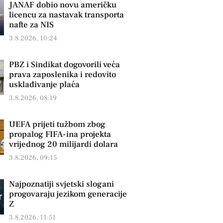
JANAF dobio novu američku
licencu za nastavak transporta
nafte za NIS
3.8.2026, 10:24
PBZ i Sindikat dogovorili veća
prava zaposlenika i redovito
usklađivanje plaća
3.8.2026, 08:19
UEFA prijeti tužbom zbog
propalog FIFA-ina projekta
vrijednog 20 milijardi dolara
3.8.2026, 09:15
Najpoznatiji svjetski slogani
progovaraju jezikom generacije
Z
3.8.2026, 11:51