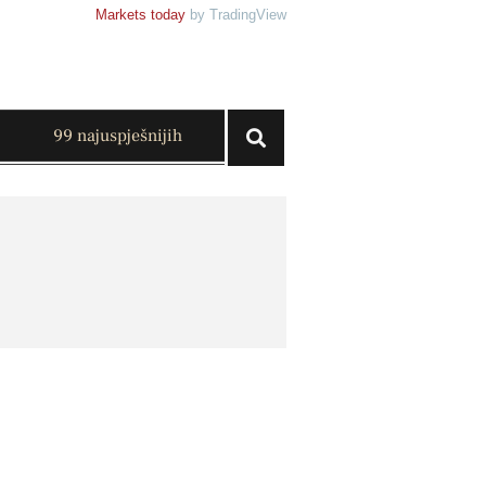
Markets today
by TradingView
99 najuspješnijih