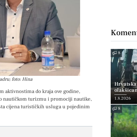
Koment
8
adru; foto: Hina
Hrvatska
olakšica
m aktivnostima do kraja ove godine,
o nautičkom turizmu i promociji nautike,
1.8.2026
ta cijena turističkih usluga u pojedinim
8