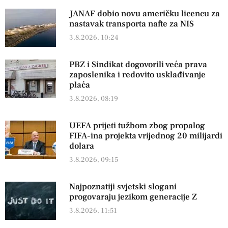
JANAF dobio novu američku licencu za
nastavak transporta nafte za NIS
3.8.2026, 10:24
PBZ i Sindikat dogovorili veća prava
zaposlenika i redovito usklađivanje
plaća
3.8.2026, 08:19
UEFA prijeti tužbom zbog propalog
FIFA-ina projekta vrijednog 20 milijardi
dolara
3.8.2026, 09:15
Najpoznatiji svjetski slogani
progovaraju jezikom generacije Z
3.8.2026, 11:51