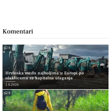
Komentari
8
Hrvatska među najboljima u Europi po
olakšicama za kapitalna ulaganja
1.8.2026
8