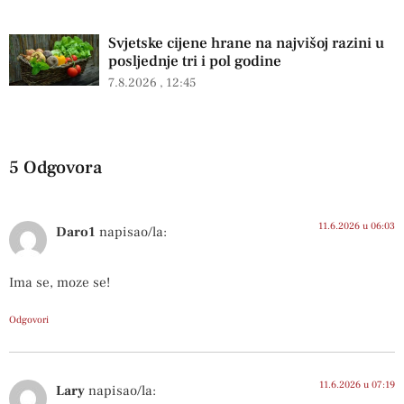
Svjetske cijene hrane na najvišoj razini u
posljednje tri i pol godine
7.8.2026
12:45
5 Odgovora
11.6.2026 u 06:03
Daro1
napisao/la:
Ima se, moze se!
Odgovori
11.6.2026 u 07:19
Lary
napisao/la: