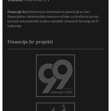
Telefon:
095/3998-171
Financije.hr
jedinstveni je informativni portal koji se bavi
financijskim i ekonomskim temama važnim za društveni razvoj –
od makroekonomskih analiza svjetskih i domaćih kretanja do IT
industrije.
Financije.hr projekti