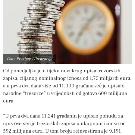
Foto: Pixabay / Ilustracija
Od ponedjeljka je u tijeku novi krug upisa trezorskih
zapisa, ciljanog nominalnog iznosa od 1,75 milijardi eura,
a u prva dva dana više od 11.000 građana već je upisalo
narodne “trezorce” u vrijednosti od gotovo 600 milijuna
eura.
“U prva dva dana 11.241 građanin je upisao ponudu za
upis ove serije trezorskih zapisa u ukupnom iznosu od
592 milijuna eura. U tom broju reinvestirana je 9.191