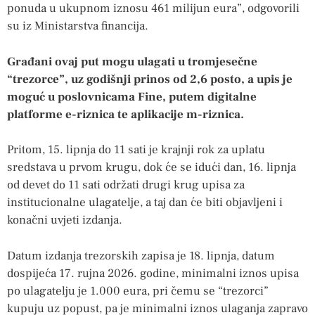
ponuda u ukupnom iznosu 461 milijun eura”, odgovorili
su iz Ministarstva financija.
Građani ovaj put mogu ulagati u tromjesečne
“trezorce”, uz godišnji prinos od 2,6 posto, a upis je
moguć u poslovnicama Fine, putem digitalne
platforme e-riznica te aplikacije m-riznica.
Pritom, 15. lipnja do 11 sati je krajnji rok za uplatu
sredstava u prvom krugu, dok će se idući dan, 16. lipnja
od devet do 11 sati održati drugi krug upisa za
institucionalne ulagatelje, a taj dan će biti objavljeni i
konačni uvjeti izdanja.
Datum izdanja trezorskih zapisa je 18. lipnja, datum
dospijeća 17. rujna 2026. godine, minimalni iznos upisa
po ulagatelju je 1.000 eura, pri čemu se “trezorci”
kupuju uz popust, pa je minimalni iznos ulaganja zapravo