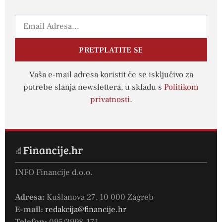
PRETPLATITE SE
Vaša e-mail adresa koristit će se isključivo za
potrebe slanja newslettera, u skladu s
Politikom
privatnosti
.
INFO Financije d.o.o.
Adresa:
Kušlanova 27, 10 000 Zagreb
E-mail:
redakcija@financije.hr