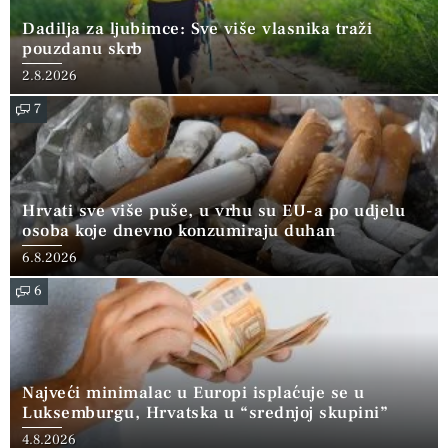
Dadilja za ljubimce: Sve više vlasnika traži
pouzdanu skrb
2.8.2026
7
Hrvati sve više puše, u vrhu su EU-a po udjelu
osoba koje dnevno konzumiraju duhan
6.8.2026
6
Najveći minimalac u Europi isplaćuje se u
Luksemburgu, Hrvatska u “srednjoj skupini”
4.8.2026