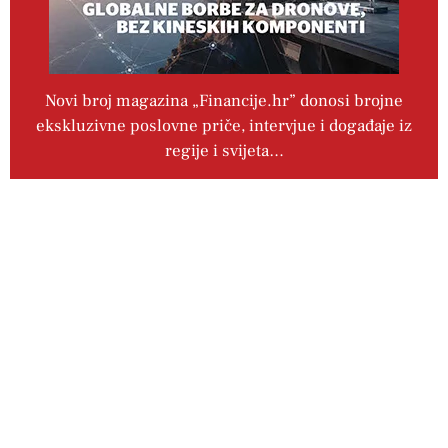
Novi broj magazina „Financije.hr” donosi brojne
ekskluzivne poslovne priče, intervjue i događaje iz
regije i svijeta…