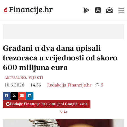
Građani u dva dana upisali
trezoraca u vrijednosti od skoro
600 milijuna eura
AKTUALNO
,
VIJESTI
10.6.2026
14:56
Redakcija Financije.hr
5
Dodajte Financije.hr u omiljeni Google izvor
Više