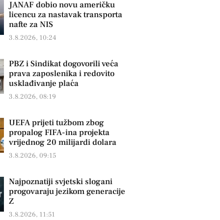
JANAF dobio novu američku
licencu za nastavak transporta
nafte za NIS
3.8.2026, 10:24
PBZ i Sindikat dogovorili veća
prava zaposlenika i redovito
usklađivanje plaća
3.8.2026, 08:19
UEFA prijeti tužbom zbog
propalog FIFA-ina projekta
vrijednog 20 milijardi dolara
3.8.2026, 09:15
Najpoznatiji svjetski slogani
progovaraju jezikom generacije
Z
3.8.2026, 11:51