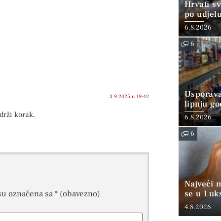
Hrvati s
po udjel
konzumi
6.8.2026
6
Usporava
3.9.2025 u 19:42
lipnju go
drži korak.
6.8.2026
6
Najveći 
su označena sa
* (obavezno)
se u Luk
“srednjoj
4.8.2026