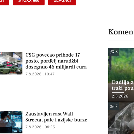
SI
,
STOXX 600
,
ULAGAČI
,
Koment
8
CSG povećao prihode 17
posto, portfelj narudžbi
dosegnuo 46 milijardi eura
7.8.2026
10:47
Dadilja z
traži po
2.8.2026
7
Zaustavljen rast Wall
Streeta, pale i azijske burze
7.8.2026
08:25