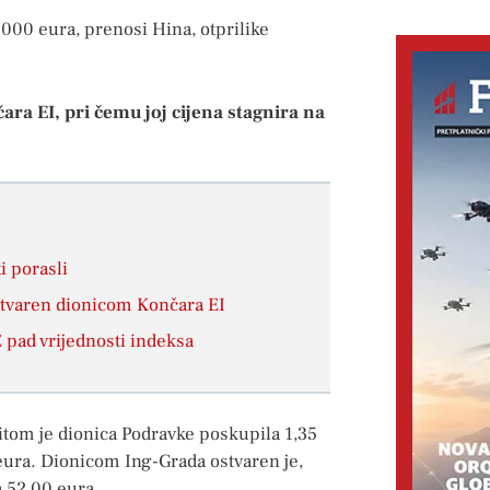
000 eura, prenosi Hina, otprilike
ra EI, pri čemu joj cijena stagnira na
i porasli
stvaren dionicom Končara EI
E pad vrijednosti indeksa
ritom je dionica Podravke poskupila 1,35
 eura. Dionicom Ing-Grada ostvaren je,
a 52,00 eura.