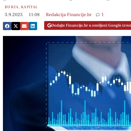
BURZA
,
KAPITAL
3.9.2025
11:08
Redakcija Financije.hr
1
Dodajte Financije.hr u omiljeni Google izvo