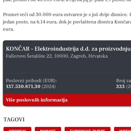
Promet veći od 30.000 eura ostvaren je s još dvije dionice. 
jedan posto, na 6,14 eura, dok je povlaštena dionica Konča
eura.
KONČAR – Elektroindustrija d.d. za proizvodnju
Fallerovo Šetalište 22, 10000, Zagreb, Hrvatska
Poslovni prihodi (EUR):
Broj z
137.530.871,30
(2024)
333
(2
Više poslovnih informacija
TAGOVI