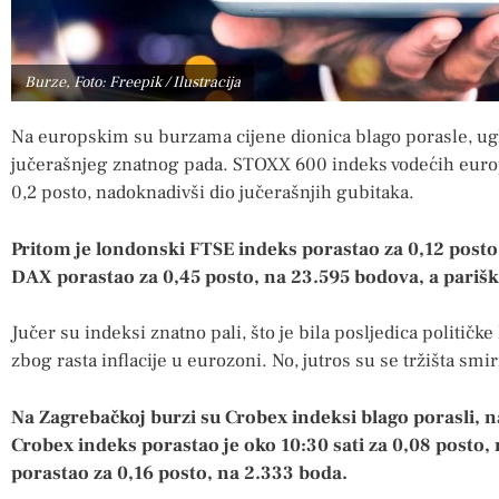
Burze, Foto: Freepik / Ilustracija
Na europskim su burzama cijene dionica blago porasle, u
jučerašnjeg znatnog pada. STOXX 600 indeks vodećih europsk
0,2 posto, nadoknadivši dio jučerašnjih gubitaka.
Pritom je londonski FTSE indeks porastao za 0,12 posto,
DAX porastao za 0,45 posto, na 23.595 bodova, a parišk
Jučer su indeksi znatno pali, što je bila posljedica političk
zbog rasta inflacije u eurozoni. No, jutros su se tržišta smir
Na Zagrebačkoj burzi su Crobex indeksi blago porasli, 
Crobex indeks porastao je oko 10:30 sati za 0,08 posto,
porastao za 0,16 posto, na 2.333 boda.