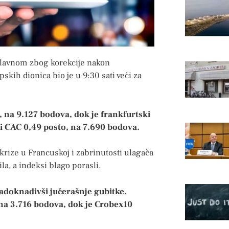
glavnom zbog korekcije nakon
ih dionica bio je u 9:30 sati veći za
 na 9.127 bodova, dok je frankfurtski
i CAC 0,49 posto, na 7.690 bodova.
e krize u Francuskoj i zabrinutosti ulagača
ila, a indeksi blago porasli.
nadoknadivši jučerašnje gubitke.
 na 3.716 bodova, dok je Crobex10