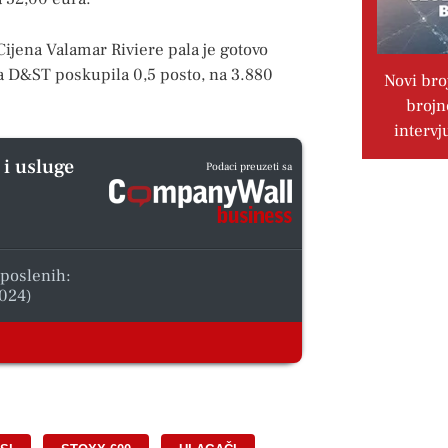
Cijena Valamar Riviere pala je gotovo
ra D&ST poskupila 0,5 posto, na 3.880
Novi bro
brojn
intervj
 i usluge
Podaci preuzeti sa
aposlenih:
024)