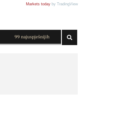
Markets today
by TradingView
99 najuspješnijih