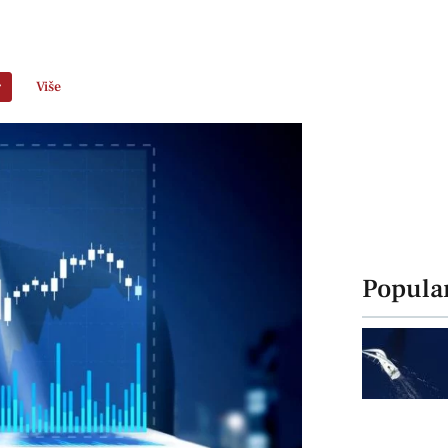
r
Više
Popula