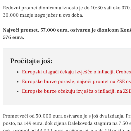
Redovni promet dionicama iznosio je do 10:30 sati oko 370.
30.000 manje nego jučer u ovo doba.
Najveći promet, 57.000 eura, ostvaren je dionicom Konča
576 eura.
Pročitajte još:
Europski ulagači čekaju izvješće o inflaciji, Crobex
Europske burze porasle, najveći promet na ZSE o
Europske burze očekuju izvješća o inflaciji, na ZS
Promet veći od 50.000 eura ostvaren je s još dva izdanja. P
posto, na 149 eura, dok cijena Dalekovoda stagnira na 7,50
pak, promet od 43.000 eura, a cijena joj je pala 1,9 posto, n