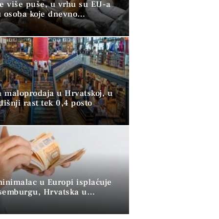
ve više puše, u vrhu su EU-a
u osoba koje dnevno
raju duhan
 maloprodaja u Hrvatskoj, u
dišnji rast tek 0,4 posto
minimalac u Europi isplaćuje
semburgu, Hrvatska u
 skupini”