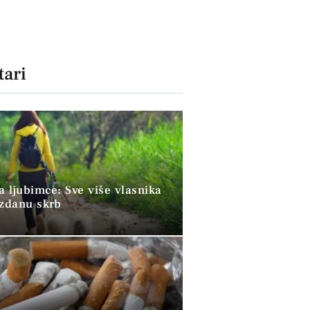
ari
a ljubimce: Sve više vlasnika
uzdanu skrb