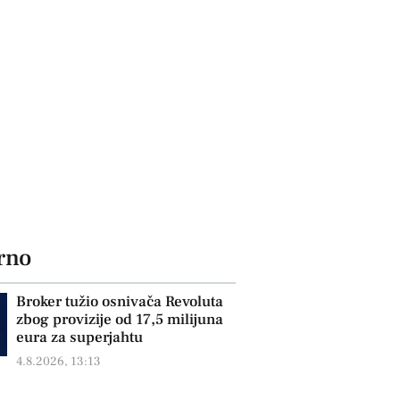
rno
Broker tužio osnivača Revoluta
zbog provizije od 17,5 milijuna
eura za superjahtu
4.8.2026, 13:13