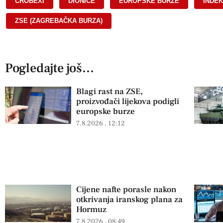
CROBEXI
,
DIONICE
,
EUROPSKE BURZE
,
INDEK
ZSE (ZAGREBAČKA BURZA)
Pogledajte još...
Blagi rast na ZSE,
proizvođači lijekova podigli
europske burze
7.8.2026
12:12
Cijene nafte porasle nakon
otkrivanja iranskog plana za
Hormuz
7.8.2026
08:49