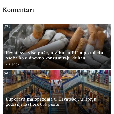
Komentari
7
Hrvati sve više puše, u vrhu su EU-a po udjelu
osoba koje dnevno konzumiraju duhan
6.8.2026
6
Usporava maloprodaja u Hrvatskoj, u lipnju
godišnji rast tek 0,4 posto
6.8.2026