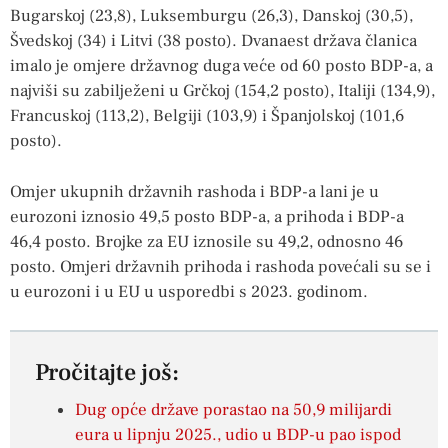
Bugarskoj (23,8), Luksemburgu (26,3), Danskoj (30,5),
Švedskoj (34) i Litvi (38 posto). Dvanaest država članica
imalo je omjere državnog duga veće od 60 posto BDP-a, a
najviši su zabilježeni u Grčkoj (154,2 posto), Italiji (134,9),
Francuskoj (113,2), Belgiji (103,9) i Španjolskoj (101,6
posto).
Omjer ukupnih državnih rashoda i BDP-a lani je u
eurozoni iznosio 49,5 posto BDP-a, a prihoda i BDP-a
46,4 posto. Brojke za EU iznosile su 49,2, odnosno 46
posto. Omjeri državnih prihoda i rashoda povećali su se i
u eurozoni i u EU u usporedbi s 2023. godinom.
Pročitajte još:
Dug opće države porastao na 50,9 milijardi
eura u lipnju 2025., udio u BDP-u pao ispod