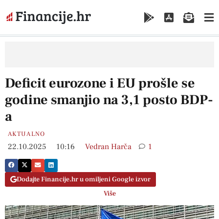
Deficit eurozone i EU prošle se
godine smanjio na 3,1 posto BDP-
a
AKTUALNO
22.10.2025
10:16
Vedran Harča
1
Dodajte Financije.hr u omiljeni Google izvor
Više