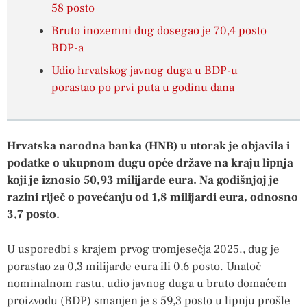
58 posto
Bruto inozemni dug dosegao je 70,4 posto
BDP-a
Udio hrvatskog javnog duga u BDP-u
porastao po prvi puta u godinu dana
Hrvatska narodna banka (HNB) u utorak je objavila i
podatke o ukupnom dugu opće države na kraju lipnja
koji je iznosio 50,93 milijarde eura. Na godišnjoj je
razini riječ o povećanju od 1,8 milijardi eura, odnosno
3,7 posto.
U usporedbi s krajem prvog tromjesečja 2025., dug je
porastao za 0,3 milijarde eura ili 0,6 posto. Unatoč
nominalnom rastu, udio javnog duga u bruto domaćem
proizvodu (BDP) smanjen je s 59,3 posto u lipnju prošle