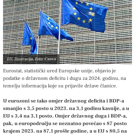
EU, Ilustracija, Foto: Canva
Eurostat, statistički ured Europske unije, objavio je
podatke o državnom deficitu i dugu za 2024. godinu, na
temelju informacija koje su prijavile države članice.
U eurozoni se tako omjer državnog deficita i BDP-a
smanjio s 3,5 posto u 2023. na 3,1 godinu kasnije, a u
EU s 3,4 na 3,1 posto. Omjer državnog duga i BDP-a,
pak, u europodručju se neznatno povećao s 87 posto
krajem 2023. na 87,1 prošle godine, a u EU s 80,5 na