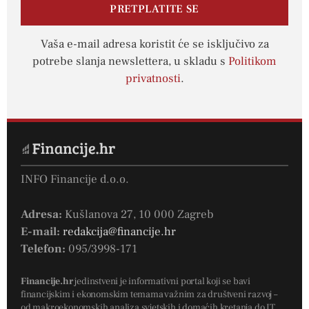
PRETPLATITE SE
Vaša e-mail adresa koristit će se isključivo za
potrebe slanja newslettera, u skladu s
Politikom
privatnosti
.
INFO Financije d.o.o.
Adresa:
Kušlanova 27, 10 000 Zagreb
E-mail:
redakcija@financije.hr
Telefon:
095/3998-171
Financije.hr
jedinstveni je informativni portal koji se bavi
financijskim i ekonomskim temama važnim za društveni razvoj –
od makroekonomskih analiza svjetskih i domaćih kretanja do IT