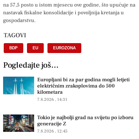
na 57,5 posto u istom mjesecu ove godine, što upućuje na
nastavak fiskalne konsolidacije i povoljnija kretanja u
gospodarstvu.
TAGOVI
BDP
,
EU
,
EUROZONA
Pogledajte još...
Europljani bi za par godina mogli letjeti
električnim zrakoplovima do 500
kilometara
7.8.2026
14:31
Tokio je najbolji grad na svijetu po izboru
generacije Z
7.8.2026
12:45