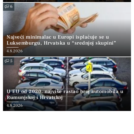
6
Najveći minimalac u Europi isplaćuje se u
Luksemburgu, Hrvatska u “srednjoj skupini”
4.8.2026
5
U EU od 2020. najviše rastao broj automobila u
Rumunjskoj i Hrvatskoj
4.8.2026