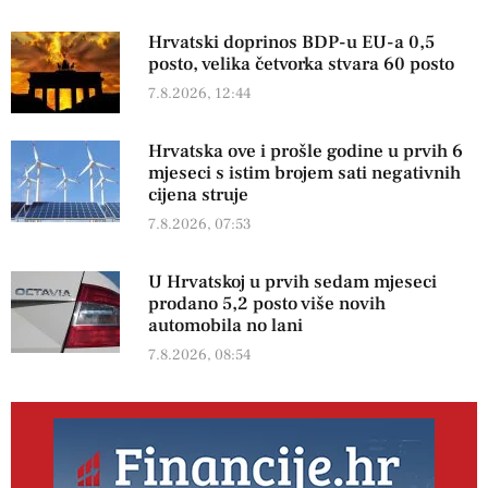
Hrvatski doprinos BDP-u EU-a 0,5
posto, velika četvorka stvara 60 posto
7.8.2026, 12:44
Hrvatska ove i prošle godine u prvih 6
mjeseci s istim brojem sati negativnih
cijena struje
7.8.2026, 07:53
U Hrvatskoj u prvih sedam mjeseci
prodano 5,2 posto više novih
automobila no lani
7.8.2026, 08:54