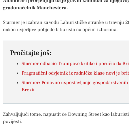
Analitičari procjenjuju da je glavni kandidat za njegov
gradonačelnik Manchestera.
Starmer je izabran za vođu Laburističke stranke u travnju 2
nakon uvjerljive pobjede laburista na općim izborima.
Pročitajte još:
Starmer odbacio Trumpove kritike i poručio da Bri
Pragmatični odvjetnik iz radničke klase novi je br
Starmer: Ponovno uspostavljanje gospodarstvenih o
Brexit
Zahvaljujući tome, napustit će Downing Street kao laburis
povijesti.