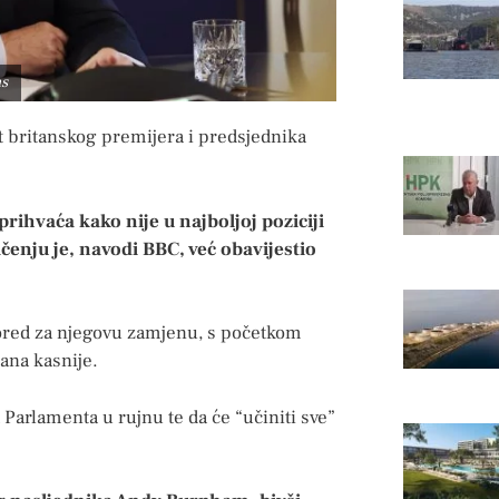
ns
t britanskog premijera i predsjednika
rihvaća kako nije u najboljoj poziciji
čenju je, navodi BBC, već obavijestio
spored za njegovu zamjenu, s početkom
dana kasnije.
 Parlamenta u rujnu te da će “učiniti sve”