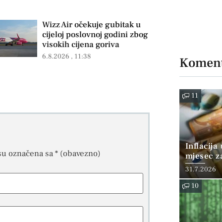
Wizz Air očekuje gubitak u
cijeloj poslovnoj godini zbog
visokih cijena goriva
6.8.2026
11:38
Koment
11
Inflacija
su označena sa
* (obavezno)
mjesec z
posto
31.7.2026
10