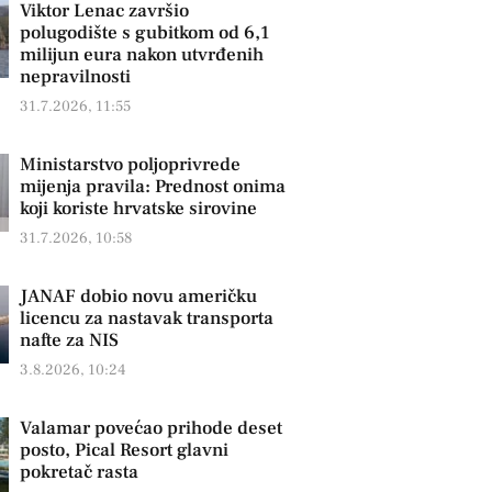
Viktor Lenac završio
polugodište s gubitkom od 6,1
milijun eura nakon utvrđenih
nepravilnosti
31.7.2026, 11:55
Ministarstvo poljoprivrede
mijenja pravila: Prednost onima
koji koriste hrvatske sirovine
31.7.2026, 10:58
JANAF dobio novu američku
licencu za nastavak transporta
nafte za NIS
3.8.2026, 10:24
Valamar povećao prihode deset
posto, Pical Resort glavni
pokretač rasta