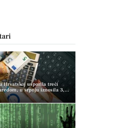
ari
 u Hrvatskoj usporila treći
aredom, u srpnju iznosila 3,9