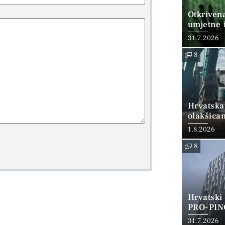
Otkriven
umjetne i
31.7.2026
8
Hrvatska
olakšica
1.8.2026
8
Hrvatski
PRO-PIN
31.7.2026