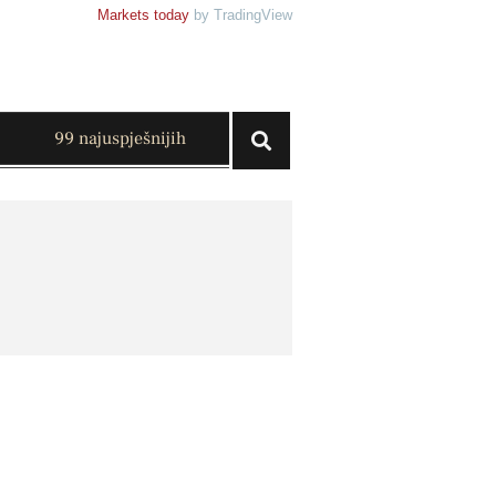
Markets today
by TradingView
99 najuspješnijih