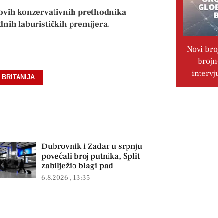
govih konzervativnih prethodnika
hodnih laburističkih premijera.
Novi bro
brojn
intervj
 BRITANIJA
Dubrovnik i Zadar u srpnju
povećali broj putnika, Split
zabilježio blagi pad
6.8.2026
13:35