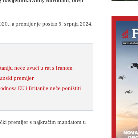
og nasljednika Andy Burnham, bivši
020., a premijer je postao 5. srpnja 2024.
taniju neće uvući u rat s Iranom
itanski premijer
dnosa EU i Britanije neće poništiti
tički premijer s najkraćim mandatom u