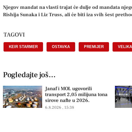
Njegov mandat na vlasti trajat će dulje od mandata nje
Rishija Sunaka i Liz Truss, ali će biti iza svih šest pret
TAGOVI
KEIR STARMER
,
OSTAVKA
,
PREMIJER
,
VELIKA
Pogledajte još...
Janaf i MOL ugovorili
transport 2,05 milijuna tona
sirove nafte u 2026.
6.8.2026
15:38