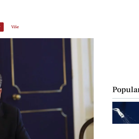
r
Više
Popula