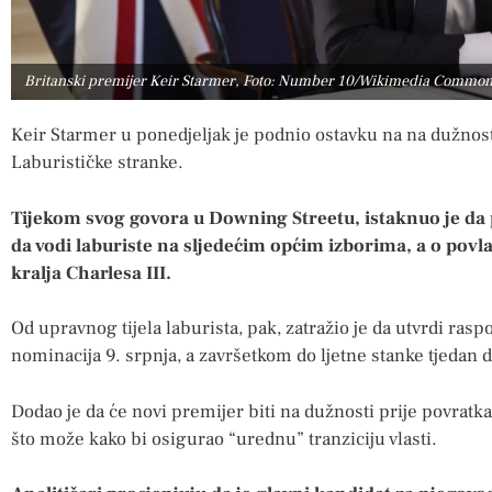
Britanski premijer Keir Starmer, Foto: Number 10/Wikimedia Commo
Keir Starmer u ponedjeljak je podnio ostavku na na dužnos
Laburističke stranke.
Tijekom svog govora u Downing Streetu, istaknuo je da p
da vodi laburiste na sljedećim općim izborima, a o povla
kralja Charlesa III.
Od upravnog tijela laburista, pak, zatražio je da utvrdi ra
nominacija 9. srpnja, a završetkom do ljetne stanke tjedan 
Dodao je da će novi premijer biti na dužnosti prije povratka
što može kako bi osigurao “urednu” tranziciju vlasti.