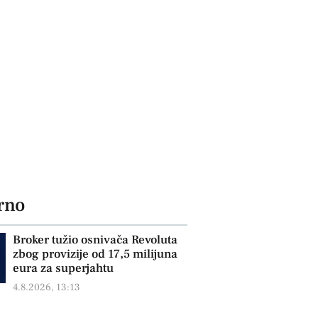
rno
Broker tužio osnivača Revoluta
zbog provizije od 17,5 milijuna
eura za superjahtu
4.8.2026, 13:13