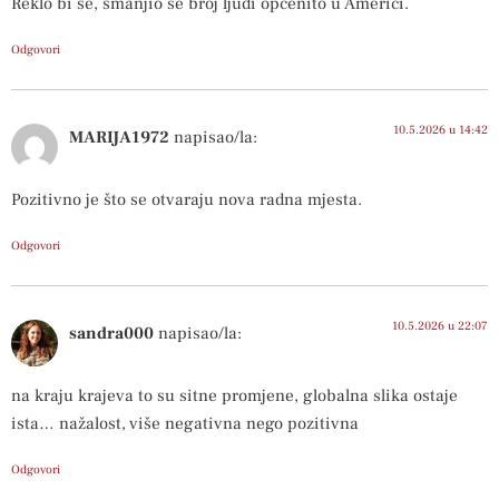
Reklo bi se, smanjio se broj ljudi općenito u Americi.
Odgovori
10.5.2026 u 14:42
MARIJA1972
napisao/la:
Pozitivno je što se otvaraju nova radna mjesta.
Odgovori
10.5.2026 u 22:07
sandra000
napisao/la:
na kraju krajeva to su sitne promjene, globalna slika ostaje
ista… nažalost, više negativna nego pozitivna
Odgovori