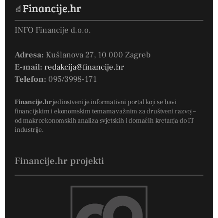
INFO Financije d.o.o.
Adresa:
Kušlanova 27, 10 000 Zagreb
E-mail:
redakcija@financije.hr
Telefon:
095/3998-171
Financije.hr
jedinstveni je informativni portal koji se bavi
financijskim i ekonomskim temama važnim za društveni razvoj –
od makroekonomskih analiza svjetskih i domaćih kretanja do IT
industrije.
Financije.hr projekti