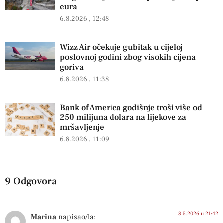
eura
6.8.2026
12:48
Wizz Air očekuje gubitak u cijeloj
poslovnoj godini zbog visokih cijena
goriva
6.8.2026
11:38
Bank of America godišnje troši više od
250 milijuna dolara na lijekove za
mršavljenje
6.8.2026
11:09
9 Odgovora
8.5.2026 u 21:42
Marina
napisao/la: