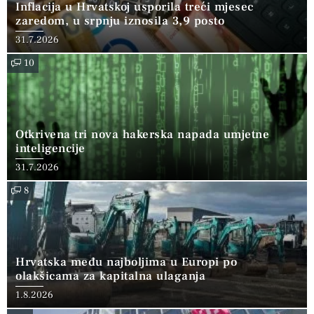
Inflacija u Hrvatskoj usporila treći mjesec
zaredom, u srpnju iznosila 3,9 posto
31.7.2026
10
Otkrivena tri nova hakerska napada umjetne
inteligencije
31.7.2026
8
Hrvatska među najboljima u Europi po
olakšicama za kapitalna ulaganja
1.8.2026