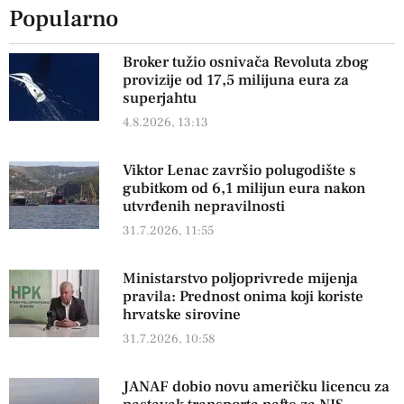
Popularno
Broker tužio osnivača Revoluta zbog
provizije od 17,5 milijuna eura za
superjahtu
4.8.2026, 13:13
Viktor Lenac završio polugodište s
gubitkom od 6,1 milijun eura nakon
utvrđenih nepravilnosti
31.7.2026, 11:55
Ministarstvo poljoprivrede mijenja
pravila: Prednost onima koji koriste
hrvatske sirovine
31.7.2026, 10:58
JANAF dobio novu američku licencu za