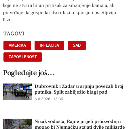
koje ne stvara hitan pritisak za smanjenje kamata, ali
potvrđuje da gospodarstvo ulazi u sporiju i osjetljiviju
fazu.
TAGOVI
AMERIKA
,
INFLACIJA
,
SAD
,
ZAPOSLENOST
Pogledajte još...
Dubrovnik i Zadar u srpnju povećali broj
putnika, Split zabilježio blagi pad
6.8.2026
13:35
Nizak vodostaj Rajne prijeti proizvodnji i
mogao bi Njemačku stajati dvije milijarde