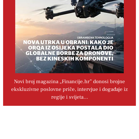
Novi broj magazina „Financije.hr” donosi brojne
ekskluzivne poslovne priče, intervjue i događaje iz
regije i svijeta…