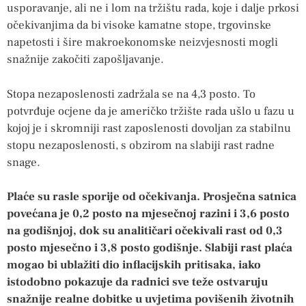
usporavanje, ali ne i lom na tržištu rada, koje i dalje prkosi
očekivanjima da bi visoke kamatne stope, trgovinske
napetosti i šire makroekonomske neizvjesnosti mogli
snažnije zakočiti zapošljavanje.
Stopa nezaposlenosti zadržala se na 4,3 posto. To
potvrđuje ocjene da je američko tržište rada ušlo u fazu u
kojoj je i skromniji rast zaposlenosti dovoljan za stabilnu
stopu nezaposlenosti, s obzirom na slabiji rast radne
snage.
Plaće su rasle sporije od očekivanja. Prosječna satnica
povećana je 0,2 posto na mjesečnoj razini i 3,6 posto
na godišnjoj, dok su analitičari očekivali rast od 0,3
posto mjesečno i 3,8 posto godišnje. Slabiji rast plaća
mogao bi ublažiti dio inflacijskih pritisaka, iako
istodobno pokazuje da radnici sve teže ostvaruju
snažnije realne dobitke u uvjetima povišenih životnih