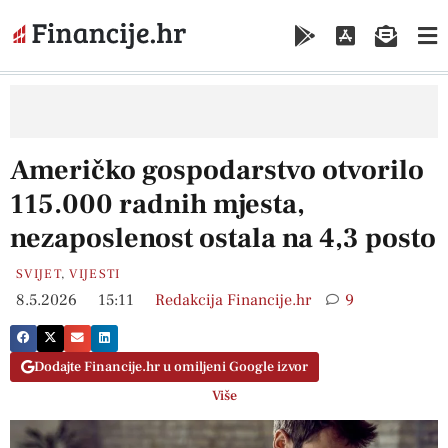
Američko gospodarstvo otvorilo
115.000 radnih mjesta,
nezaposlenost ostala na 4,3 posto
SVIJET
,
VIJESTI
8.5.2026
15:11
Redakcija Financije.hr
9
Dodajte Financije.hr u omiljeni Google izvor
Više