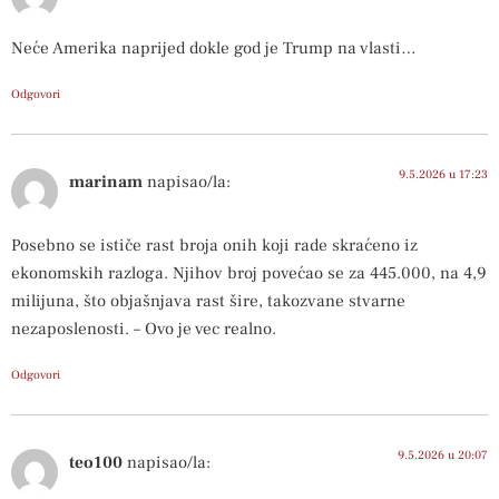
Neće Amerika naprijed dokle god je Trump na vlasti…
Odgovori
9.5.2026 u 17:23
marinam
napisao/la:
Posebno se ističe rast broja onih koji rade skraćeno iz
ekonomskih razloga. Njihov broj povećao se za 445.000, na 4,9
milijuna, što objašnjava rast šire, takozvane stvarne
nezaposlenosti. – Ovo je vec realno.
Odgovori
9.5.2026 u 20:07
teo100
napisao/la: