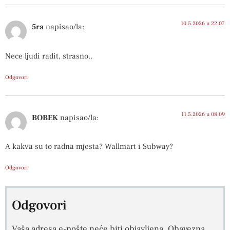
10.5.2026 u 22:07
5ra
napisao/la:
Nece ljudi radit, strasno..
Odgovori
11.5.2026 u 08:09
BOBEK
napisao/la:
A kakva su to radna mjesta? Wallmart i Subway?
Odgovori
Odgovori
Vaša adresa e-pošte neće biti objavljena.
Obavezna