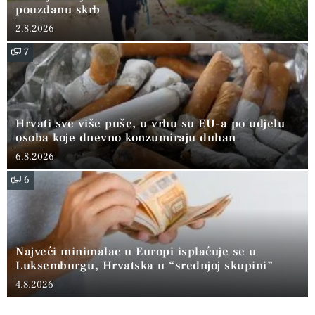
pouzdanu skrb
2.8.2026
7
Hrvati sve više puše, u vrhu su EU-a po udjelu
osoba koje dnevno konzumiraju duhan
6.8.2026
6
Najveći minimalac u Europi isplaćuje se u
Luksemburgu, Hrvatska u “srednjoj skupini”
4.8.2026