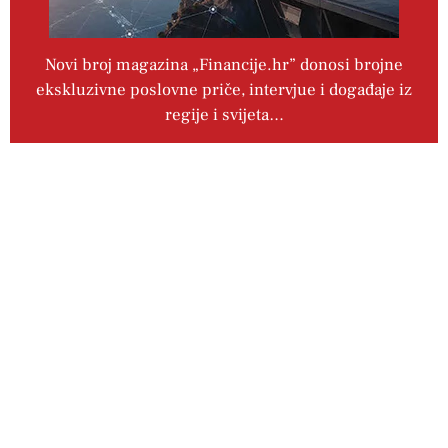
Novi broj magazina „Financije.hr” donosi brojne
ekskluzivne poslovne priče, intervjue i događaje iz
regije i svijeta…