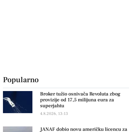
Popularno
Broker tužio osnivača Revoluta zbog
provizije od 17,5 milijuna eura za
superjahtu
4.8.2026, 13:13
JANAF dobio novu američku licencu za