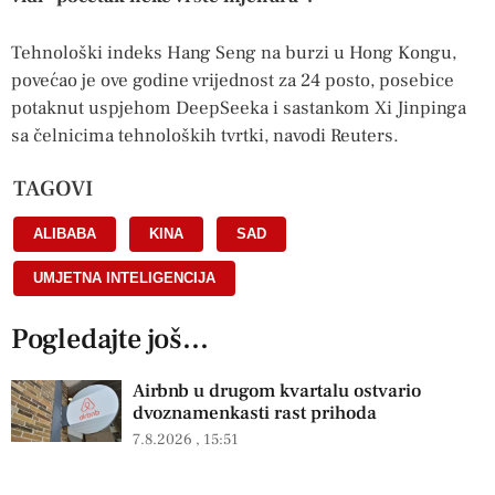
Tehnološki indeks Hang Seng na burzi u Hong Kongu,
povećao je ove godine vrijednost za 24 posto, posebice
potaknut uspjehom DeepSeeka i sastankom Xi Jinpinga
sa čelnicima tehnoloških tvrtki, navodi Reuters.
TAGOVI
ALIBABA
,
KINA
,
SAD
,
UMJETNA INTELIGENCIJA
Pogledajte još...
Airbnb u drugom kvartalu ostvario
dvoznamenkasti rast prihoda
7.8.2026
15:51