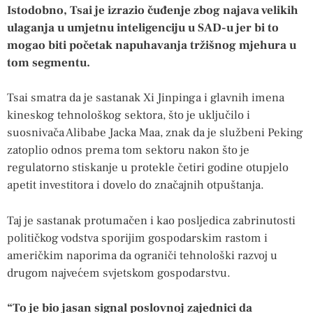
Istodobno, Tsai je izrazio čuđenje zbog najava velikih
ulaganja u umjetnu inteligenciju u SAD-u jer bi to
mogao biti početak napuhavanja tržišnog mjehura u
tom segmentu.
Tsai smatra da je sastanak Xi Jinpinga i glavnih imena
kineskog tehnološkog sektora, što je uključilo i
suosnivača Alibabe Jacka Maa, znak da je službeni Peking
zatoplio odnos prema tom sektoru nakon što je
regulatorno stiskanje u protekle četiri godine otupjelo
apetit investitora i dovelo do značajnih otpuštanja.
Taj je sastanak protumačen i kao posljedica zabrinutosti
političkog vodstva sporijim gospodarskim rastom i
američkim naporima da ograniči tehnološki razvoj u
drugom najvećem svjetskom gospodarstvu.
“To je bio jasan signal poslovnoj zajednici da