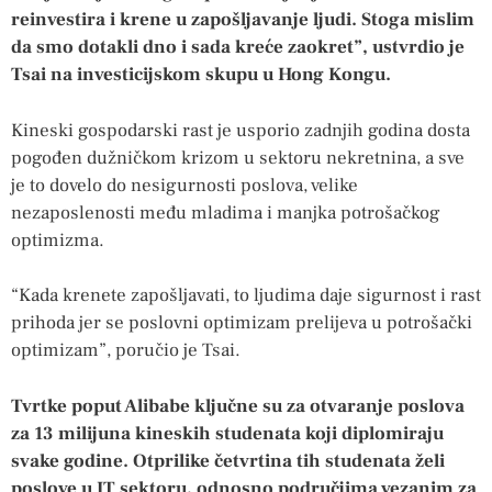
reinvestira i krene u zapošljavanje ljudi. Stoga mislim
da smo dotakli dno i sada kreće zaokret”, ustvrdio je
Tsai na investicijskom skupu u Hong Kongu.
Kineski gospodarski rast je usporio zadnjih godina dosta
pogođen dužničkom krizom u sektoru nekretnina, a sve
je to dovelo do nesigurnosti poslova, velike
nezaposlenosti među mladima i manjka potrošačkog
optimizma.
“Kada krenete zapošljavati, to ljudima daje sigurnost i rast
prihoda jer se poslovni optimizam prelijeva u potrošački
optimizam”, poručio je Tsai.
Tvrtke poput Alibabe ključne su za otvaranje poslova
za 13 milijuna kineskih studenata koji diplomiraju
svake godine. Otprilike četvrtina tih studenata želi
poslove u IT sektoru, odnosno područjima vezanim za