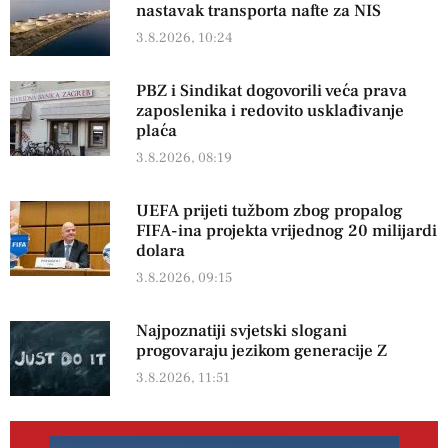
nastavak transporta nafte za NIS
3.8.2026, 10:24
PBZ i Sindikat dogovorili veća prava
zaposlenika i redovito usklađivanje
plaća
3.8.2026, 08:19
UEFA prijeti tužbom zbog propalog
FIFA-ina projekta vrijednog 20 milijardi
dolara
3.8.2026, 09:15
Najpoznatiji svjetski slogani
progovaraju jezikom generacije Z
3.8.2026, 11:51