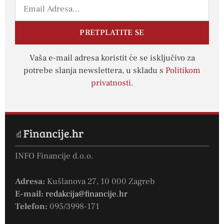
PRETPLATITE SE
Vaša e-mail adresa koristit će se isključivo za
potrebe slanja newslettera, u skladu s
Politikom
privatnosti
.
INFO Financije d.o.o.
Adresa:
Kušlanova 27, 10 000 Zagreb
E-mail:
redakcija@financije.hr
Telefon:
095/3998-171