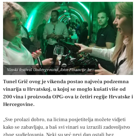
Vinski festival Underground, foto: Financije.hr
Tunel Grič ovog je vikenda postao najveća podzemna
vinarija u Hrvatskoj, u kojoj se moglo kušati više od
200 vina i proizvoda OPG-ova iz četiri regije Hrvatske i
Hercegovine.
„Sve prolazi dobro, na licima posjetitelja možete vidjeti
kako se zabavljaju, a baš svi vinari su izrazili zadovoljstvo
zbog sudjelovanja. Neki su već prvi dan ostali bez