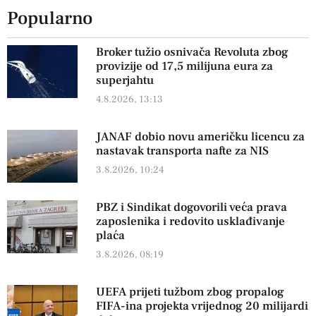
Popularno
Broker tužio osnivača Revoluta zbog
provizije od 17,5 milijuna eura za
superjahtu
4.8.2026, 13:13
JANAF dobio novu američku licencu za
nastavak transporta nafte za NIS
3.8.2026, 10:24
PBZ i Sindikat dogovorili veća prava
zaposlenika i redovito usklađivanje
plaća
3.8.2026, 08:19
UEFA prijeti tužbom zbog propalog
FIFA-ina projekta vrijednog 20 milijardi