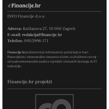
INFO Financije d.o.o.
Adresa:
Kušlanova 27, 10 000 Zagreb
E-mail:
redakcija@financije.hr
Telefon:
095/3998-171
Financije.hr
jedinstveni je informativni portal koji se bavi
financijskim i ekonomskim temama važnim za društveni razvoj –
od makroekonomskih analiza svjetskih i domaćih kretanja do IT
industrije.
Financije.hr projekti