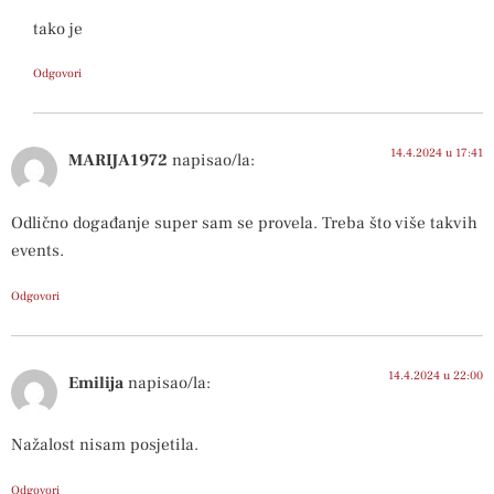
tako je
Odgovori
14.4.2024 u 17:41
MARIJA1972
napisao/la:
Odlično događanje super sam se provela. Treba što više takvih
events.
Odgovori
14.4.2024 u 22:00
Emilija
napisao/la:
Nažalost nisam posjetila.
Odgovori