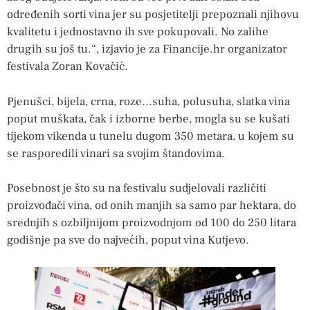
određenih sorti vina jer su posjetitelji prepoznali njihovu
kvalitetu i jednostavno ih sve pokupovali. No zalihe
drugih su još tu.“, izjavio je za Financije.hr organizator
festivala Zoran Kovačić.
Pjenušci, bijela, crna, roze…suha, polusuha, slatka vina
poput muškata, čak i izborne berbe, mogla su se kušati
tijekom vikenda u tunelu dugom 350 metara, u kojem su
se rasporedili vinari sa svojim štandovima.
Posebnost je što su na festivalu sudjelovali različiti
proizvođači vina, od onih manjih sa samo par hektara, do
srednjih s ozbiljnijom proizvodnjom od 100 do 250 litara
godišnje pa sve do najvećih, poput vina Kutjevo.