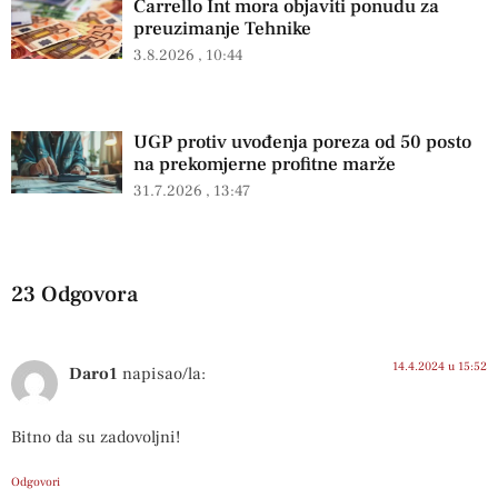
Carrello Int mora objaviti ponudu za
preuzimanje Tehnike
3.8.2026
10:44
UGP protiv uvođenja poreza od 50 posto
na prekomjerne profitne marže
31.7.2026
13:47
23 Odgovora
14.4.2024 u 15:52
Daro1
napisao/la:
Bitno da su zadovoljni!
Odgovori