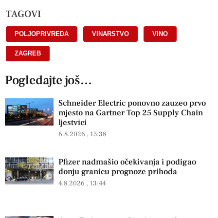
TAGOVI
POLJOPRIVREDA
,
VINARSTVO
,
VINO
,
ZAGREB
Pogledajte još...
Schneider Electric ponovno zauzeo prvo
mjesto na Gartner Top 25 Supply Chain
ljestvici
6.8.2026
15:38
Pfizer nadmašio očekivanja i podigao
donju granicu prognoze prihoda
4.8.2026
13:44