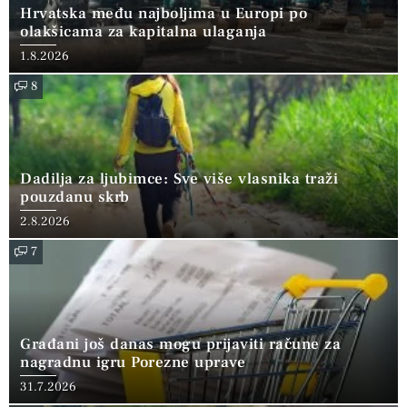
Hrvatska među najboljima u Europi po
olakšicama za kapitalna ulaganja
1.8.2026
8
Dadilja za ljubimce: Sve više vlasnika traži
pouzdanu skrb
2.8.2026
7
Građani još danas mogu prijaviti račune za
nagradnu igru Porezne uprave
31.7.2026