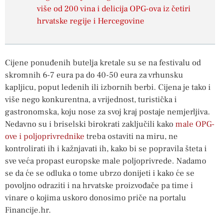
više od 200 vina i delicija OPG-ova iz četiri
hrvatske regije i Hercegovine
Cijene ponuđenih butelja kretale su se na festivalu od
skromnih 6-7 eura pa do 40-50 eura za vrhunsku
kapljicu, poput ledenih ili izbornih berbi. Cijena je tako i
više nego konkurentna, a vrijednost, turistička i
gastronomska, koju nose za svoj kraj postaje nemjerljiva.
Nedavno su i briselski birokrati zaključili kako
male OPG-
ove i poljoprivrednike
treba ostaviti na miru, ne
kontrolirati ih i kažnjavati ih, kako bi se popravila šteta i
sve veća propast europske male poljoprivrede. Nadamo
se da će se odluka o tome ubrzo donijeti i kako će se
povoljno odraziti i na hrvatske proizvođače pa time i
vinare o kojima uskoro donosimo priče na portalu
Financije.hr.