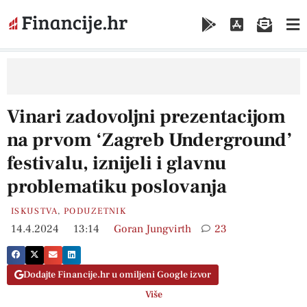
Vinari zadovoljni prezentacijom
na prvom ‘Zagreb Underground’
festivalu, iznijeli i glavnu
problematiku poslovanja
ISKUSTVA
,
PODUZETNIK
14.4.2024
13:14
Goran Jungvirth
23
Dodajte Financije.hr u omiljeni Google izvor
Više