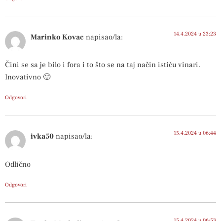
14.4.2024 u 23:23
Marinko Kovac
napisao/la:
Čini se sa je bilo i fora i to što se na taj način ističu vinari.
Inovativno 🙂
Odgovori
15.4.2024 u 06:44
ivka50
napisao/la:
Odlično
Odgovori
15.4.2024 u 06:53