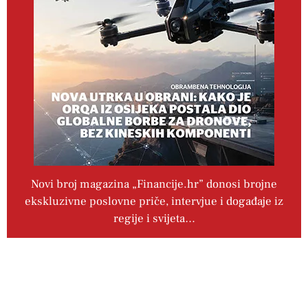
Novi broj magazina „Financije.hr” donosi brojne
ekskluzivne poslovne priče, intervjue i događaje iz
regije i svijeta…