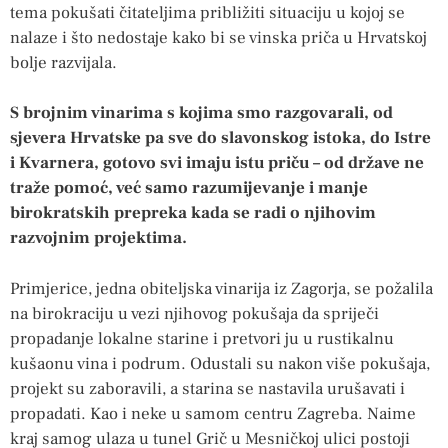
tema pokušati čitateljima približiti situaciju u kojoj se
nalaze i što nedostaje kako bi se vinska priča u Hrvatskoj
bolje razvijala.
S brojnim vinarima s kojima smo razgovarali, od
sjevera Hrvatske pa sve do slavonskog istoka, do Istre
i Kvarnera, gotovo svi imaju istu priču – od države ne
traže pomoć, već samo razumijevanje i manje
birokratskih prepreka kada se radi o njihovim
razvojnim projektima.
Primjerice, jedna obiteljska vinarija iz Zagorja, se požalila
na birokraciju u vezi njihovog pokušaja da spriječi
propadanje lokalne starine i pretvori ju u rustikalnu
kušaonu vina i podrum. Odustali su nakon više pokušaja,
projekt su zaboravili, a starina se nastavila urušavati i
propadati. Kao i neke u samom centru Zagreba. Naime
kraj samog ulaza u tunel Grič u Mesničkoj ulici postoji