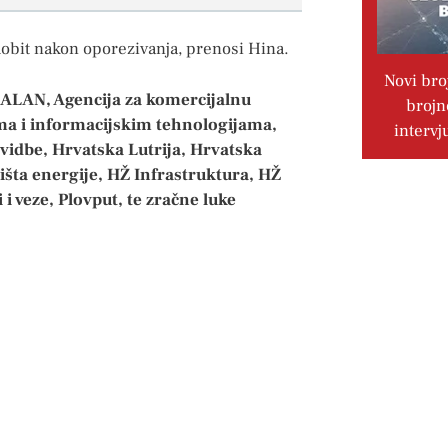
dobit nakon oporezivanja, prenosi Hina.
Novi bro
a ALAN, Agencija za komercijalnu
brojn
ima i informacijskim tehnologijama,
intervj
vidbe, Hrvatska Lutrija, Hrvatska
šta energije, HŽ Infrastruktura, HŽ
 i veze, Plovput, te zračne luke