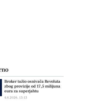
rno
Broker tužio osnivača Revoluta
zbog provizije od 17,5 milijuna
eura za superjahtu
4.8.2026, 13:13