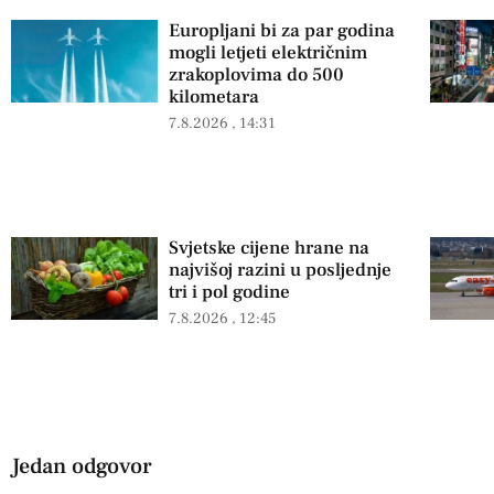
Europljani bi za par godina
mogli letjeti električnim
zrakoplovima do 500
kilometara
7.8.2026
14:31
Svjetske cijene hrane na
najvišoj razini u posljednje
tri i pol godine
7.8.2026
12:45
Jedan odgovor