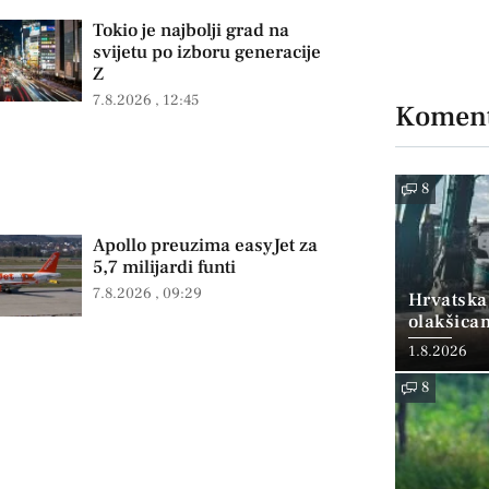
Tokio je najbolji grad na
svijetu po izboru generacije
Z
7.8.2026
12:45
Koment
8
Apollo preuzima easyJet za
5,7 milijardi funti
7.8.2026
09:29
Hrvatska
olakšica
1.8.2026
8