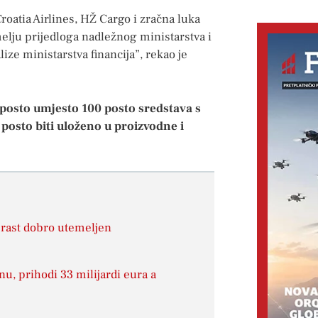
oatia Airlines, HŽ Cargo i zračna luka
melju prijedloga nadležnog ministarstva i
ze ministarstva financija”, rekao je
 posto umjesto 100 posto sredstava s
posto biti uloženo u proizvodne i
i rast dobro utemeljen
u, prihodi 33 milijardi eura a