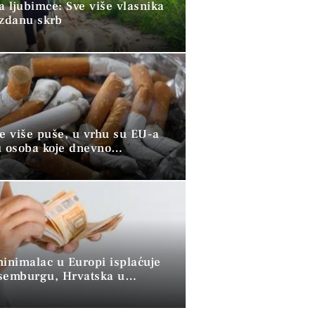
a ljubimce: Sve više vlasnika
uzdanu skrb
ve više puše, u vrhu su EU-a
u osoba koje dnevno
raju duhan
minimalac u Europi isplaćuje
semburgu, Hrvatska u
 skupini”