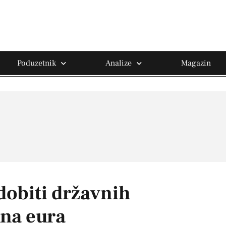
Poduzetnik
Analize
Magazin
dobiti državnih
una eura