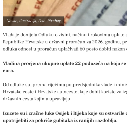
Novac, ilustracija, Foto: Pixabay
Vlada je donijela Odluku o visini, načinu i rokovima uplate
Republike Hrvatske u državni proračun za 2026. godinu, pr
odluka odnosi u proračun uplaćivati 60 posto dobiti nakon 
Vladina procjena ukupne uplate 22 poduzeća na koja se
eura.
Od odluke su, prema riječima potpredsjednika vlade i minis
Hrvatske ceste i Hrvatske autoceste, koje dobit koriste za 
državnih cesta kojima upravljaju.
Izuzete su i zračne luke Osijek i Rijeka koje su ostvarile
upotrijebiti za pokriće gubitaka iz ranijih razdoblja.