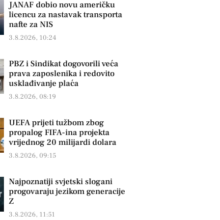
JANAF dobio novu američku
licencu za nastavak transporta
nafte za NIS
3.8.2026, 10:24
PBZ i Sindikat dogovorili veća
prava zaposlenika i redovito
usklađivanje plaća
3.8.2026, 08:19
UEFA prijeti tužbom zbog
propalog FIFA-ina projekta
vrijednog 20 milijardi dolara
3.8.2026, 09:15
Najpoznatiji svjetski slogani
progovaraju jezikom generacije
Z
3.8.2026, 11:51