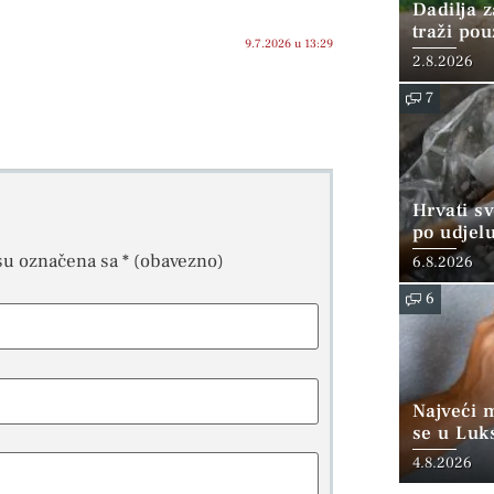
Dadilja z
traži po
9.7.2026 u 13:29
2.8.2026
7
Hrvati s
po udjel
konzumi
su označena sa
* (obavezno)
6.8.2026
6
Najveći 
se u Luk
“srednjoj
4.8.2026