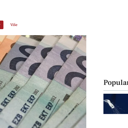
r
Više
Popula