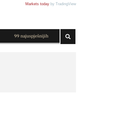
Markets today
by TradingView
99 najuspješnijih